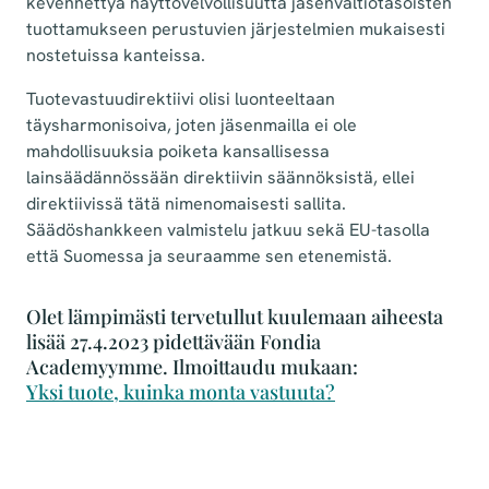
kevennettyä näyttövelvollisuutta jäsenvaltiotasoisten
tuottamukseen perustuvien järjestelmien mukaisesti
nostetuissa kanteissa.
Tuotevastuudirektiivi olisi luonteeltaan
täysharmonisoiva, joten jäsenmailla ei ole
mahdollisuuksia poiketa kansallisessa
lainsäädännössään direktiivin säännöksistä, ellei
direktiivissä tätä nimenomaisesti sallita.
Säädöshankkeen valmistelu jatkuu sekä EU-tasolla
että Suomessa ja seuraamme sen etenemistä.
Olet lämpimästi tervetullut kuulemaan aiheesta
lisää 27.4.2023 pidettävään Fondia
Academyymme. Ilmoittaudu mukaan:
Yksi tuote, kuinka monta vastuuta?