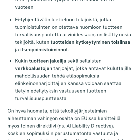
vuoteen
Ei-tyhjentävään luetteloon tekijöistä, jotka
tuomioistuinten on otettava huomioon tuotteen
turvallisuuspuutetta arvioidessaan, on lisätty uusia
tekijöitä, kuten
tuotteiden kytkeytyminen toisiinsa
ja
itseoppimistoiminnot
.
Kukin
tuotteen jakelija
sekä sellaisten
verkkoalustojen
tarjoajat, jotka antavat kuluttajille
mahdollisuuden tehdä etäsopimuksia
elinkeinonharjoittajien kanssa voidaan saattaa
tietyin edellytyksin vastuuseen tuotteen
turvallisuuspuutteesta
On hyvä huomata, että tekoälyjärjestelmien
aiheuttaman vahingon osalta on EU:ssa kehitteillä
myös toinen direktiivi (ns. AI Liability Directive),
koskien sopimuksiin perustumatonta vastuuta ja