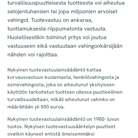
turvallisuuspuutteisesta tuotteesta voi aiheutua
satojentuhansien tai jopa miljoonien arvoiset
vahingot. Tuotevastuu on ankaraa,
tuottamuksesta riippumatonta vastuuta.
Huolellisestikin toiminut yritys voi joutua
vastuuseen eikä vastuutaan vahingonkärsijään
nähden voi rajoittaa.
Nykyinen tuotevastuulainsäädäntö kattaa
korvausvastuun kuolemasta, henkilövahingosta ja
esinevahingosta, joka on aiheutunut yksityiseen
käyttöön tarkoitetun tuotteen ollessa puutteellinen
turvallisuudeltaan, mikäli aiheutunut vahinko on
määrältään yli 500 euroa.
Nykyinen tuotevastuulainsäädäntö on 1980- luvun
tuotos. Nykyisen tuotevastuusääntelyn puutteet
ovatkin käyneet entistä ilmeisemmäksi