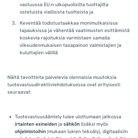
vastuussa EU:n ulkopuolisilta tuottajilta
ostetuista viallisista tuotteista ja
Keventää todistustaakkaa monimutkaisissa
tapauksissa ja vähentää vaatimusten esittämistä
koskevia rajoituksia varmistaen samalla
oikeudenmukaisen tasapainon valmistajien ja
kuluttajien välillä
Näitä tavoitteita palvelevia olennaisia muutoksia
tuotevastuudirektiiviehdotuksessa ovat erityisesti
seuraavat:
Tuotevastuusääntely tulee ulottumaan jatkossa
irtainten esineiden
ja
sähkön
lisäksi myös
ohjelmistoihin
(mukaan lukien tekoäly), digitaalisiin