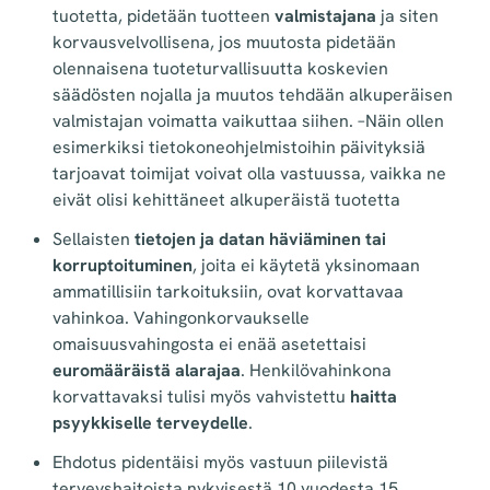
tuotetta, pidetään tuotteen
valmistajana
ja siten
korvausvelvollisena, jos muutosta pidetään
olennaisena tuoteturvallisuutta koskevien
säädösten nojalla ja muutos tehdään alkuperäisen
valmistajan voimatta vaikuttaa siihen. –Näin ollen
esimerkiksi tietokoneohjelmistoihin päivityksiä
tarjoavat toimijat voivat olla vastuussa, vaikka ne
eivät olisi kehittäneet alkuperäistä tuotetta
Sellaisten
tietojen ja datan häviäminen tai
korruptoituminen
, joita ei käytetä yksinomaan
ammatillisiin tarkoituksiin, ovat korvattavaa
vahinkoa. Vahingonkorvaukselle
omaisuusvahingosta ei enää asetettaisi
euromääräistä alarajaa
. Henkilövahinkona
korvattavaksi tulisi myös vahvistettu
haitta
psyykkiselle terveydelle
.
Ehdotus pidentäisi myös vastuun piilevistä
terveyshaitoista nykyisestä 10 vuodesta 15