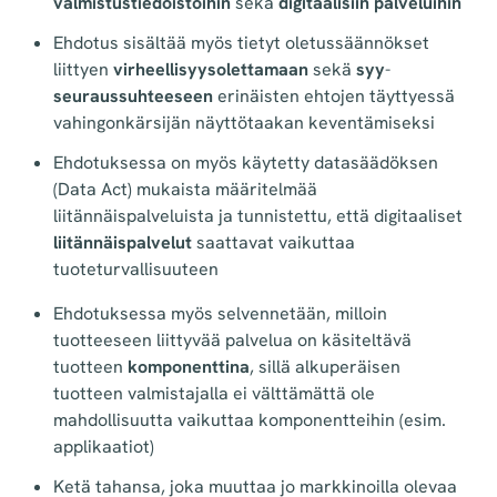
valmistustiedoistoihin
sekä
digitaalisiin palveluihin
Ehdotus sisältää myös tietyt oletussäännökset
liittyen
virheellisyysolettamaan
sekä
syy
-
seuraussuhteeseen
erinäisten ehtojen täyttyessä
vahingonkärsijän näyttötaakan keventämiseksi
Ehdotuksessa on myös käytetty datasäädöksen
(Data Act) mukaista määritelmää
liitännäispalveluista ja tunnistettu, että digitaaliset
liitännäispalvelut
saattavat vaikuttaa
tuoteturvallisuuteen
Ehdotuksessa myös selvennetään, milloin
tuotteeseen liittyvää palvelua on käsiteltävä
tuotteen
komponenttina
, sillä alkuperäisen
tuotteen valmistajalla ei välttämättä ole
mahdollisuutta vaikuttaa komponentteihin (esim.
applikaatiot)
Ketä tahansa, joka muuttaa jo markkinoilla olevaa