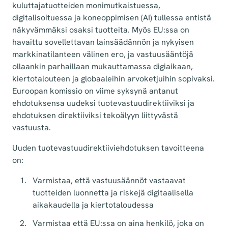
kuluttajatuotteiden monimutkaistuessa,
digitalisoituessa ja koneoppimisen (AI) tullessa entistä
näkyvämmäksi osaksi tuotteita. Myös EU:ssa on
havaittu sovellettavan lainsäädännön ja nykyisen
markkinatilanteen välinen ero, ja vastuusääntöjä
ollaankin parhaillaan mukauttamassa digiaikaan,
kiertotalouteen ja globaaleihin arvoketjuihin sopivaksi.
Euroopan komissio on viime syksynä antanut
ehdotuksensa uudeksi tuotevastuudirektiiviksi ja
ehdotuksen direktiiviksi tekoälyyn liittyvästä
vastuusta.
Uuden tuotevastuudirektiiviehdotuksen tavoitteena
on:
Varmistaa, että vastuusäännöt vastaavat
tuotteiden luonnetta ja riskejä digitaalisella
aikakaudella ja kiertotaloudessa
Varmistaa että EU:ssa on aina henkilö, joka on