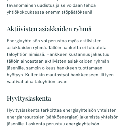
tavanomainen uudistus ja se voidaan tehdä
yhtiökokouksessa enemmistöpäätöksenä.
Aktiivisten asiakkaiden ryhmä
Energiayhteisön voi perustaa myös aktiivisten
asiakkaiden ryhmä. Tällöin hanketta ei toteuteta
taloyhtiön nimissä. Hankkeen kustannus jakautuu
tällöin ainoastaan aktiivisten asiakkaiden ryhmän
jäsenille, samoin oikeus hankkeen tuottamaan
hyötyyn. Kuitenkin muutostyöt hankkeeseen liittyen
vaativat aina taloyhtiön luvan.
Hyvityslaskenta
Hyvityslaskenta tarkoittaa energiayhteisön yhteisten
energiaresurssien (sähköenergian) jakamista yhteisön
jäsenille. Laskenta perustuu energiayhteisön