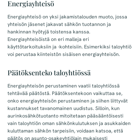
Energiayhteisö
Energiayhteisö on yksi jakamistalouden muoto, jossa
yhteisön jäsenet jakavat sähkön tuotannon ja
hankinnan hyötyjä toistensa kanssa.
Energiayhteisöistä on eri malleja eri
käyttötarkoituksiin ja -kohteisiin. Esimerkiksi taloyhtiö
voi perustaa kiinteistön sisäisen energiayhteisön.
Päätöksenteko taloyhtiössä
Energiayhteisön perustaminen vaatii taloyhtiössä
tehtävää päätöstä. Päätöksentekoon vaikuttaa se,
onko energiayhteisön perustaminen ja siihen liittyvät
kustannukset tavanomainen uudistus. Silloin, kun
aurinkosähkötuotanto mitoitetaan pääsääntöisesti
vain taloyhtiön oman sähkönkulutuksen ja asukkaiden
kuluttaman sähkön tarpeisiin, voidaan katsoa, että
päätös on asunto-osakeyhtiölain mukaisesti