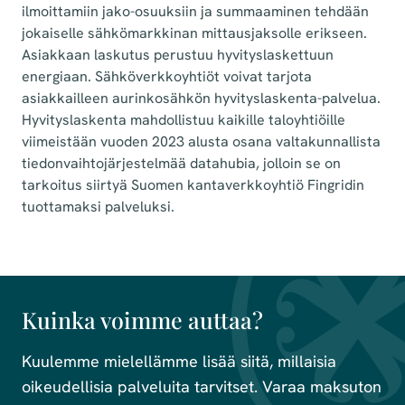
ilmoittamiin jako-osuuksiin ja summaaminen tehdään
jokaiselle sähkömarkkinan mittausjaksolle erikseen.
Asiakkaan laskutus perustuu hyvityslaskettuun
energiaan. Sähköverkkoyhtiöt voivat tarjota
asiakkailleen aurinkosähkön hyvityslaskenta-palvelua.
Hyvityslaskenta mahdollistuu kaikille taloyhtiöille
viimeistään vuoden 2023 alusta osana valtakunnallista
tiedonvaihtojärjestelmää datahubia, jolloin se on
tarkoitus siirtyä Suomen kantaverkkoyhtiö Fingridin
tuottamaksi palveluksi.
Kuinka voimme auttaa?
Kuulemme mielellämme lisää siitä, millaisia
oikeudellisia palveluita tarvitset. Varaa maksuton