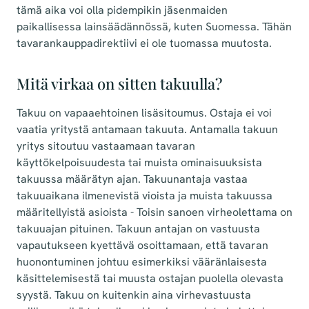
tämä aika voi olla pidempikin jäsenmaiden
paikallisessa lainsäädännössä, kuten Suomessa. Tähän
tavarankauppadirektiivi ei ole tuomassa muutosta.
Mitä virkaa on sitten takuulla?
Takuu on vapaaehtoinen lisäsitoumus. Ostaja ei voi
vaatia yritystä antamaan takuuta. Antamalla takuun
yritys sitoutuu vastaamaan tavaran
käyttökelpoisuudesta tai muista ominaisuuksista
takuussa määrätyn ajan. Takuunantaja vastaa
takuuaikana ilmenevistä vioista ja muista takuussa
määritellyistä asioista - Toisin sanoen virheolettama on
takuuajan pituinen. Takuun antajan on vastuusta
vapautukseen kyettävä osoittamaan, että tavaran
huonontuminen johtuu esimerkiksi vääränlaisesta
käsittelemisestä tai muusta ostajan puolella olevasta
syystä. Takuu on kuitenkin aina virhevastuusta