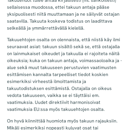
Takuuehdot tulee antaa kirjallisesti (ml. sähköisesti)
sellaisessa muodossa, ettei takuun antaja pääse
yksipuolisesti niitä muuttamaan ja ne säilyvät ostajan
saatavilla. Takuuta koskeva todistus on laadittava
selkeällä ja ymmärrettävällä kielellä.
Takuuehtojen osalta on olennaista, että niistä käy ilmi
seuraavat asiat: takuun sisältö sekä se, että ostajalla
on lainmukaiset oikeudet ja takuulla ei rajoiteta näitä
oikeuksia; kuka on takuun antaja, voimassaoloaika ja -
alue sekä muut takuuseen perustuvien vaatimusten
esittämisen kannalta tarpeelliset tiedot koskien
esimerkiksi virheestä ilmoittamista ja
takuutodistuksen esittämistä. Ostajalla on oikeus
vedota takuuseen, vaikka se ei täyttäisi em.
vaatimuksia. Uudet direktiivit harmonisoivat
vaatimuksia EU:ssa myös takuuehtojen osalta.
On hyvä kiinnittää huomiota myös takuun rajauksiin.
Mikäli esimerkiksi nopeasti kuluvat osat tai