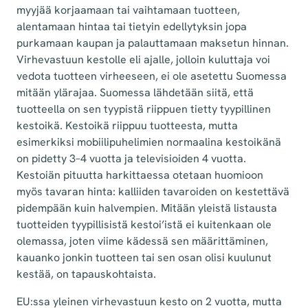
myyjää korjaamaan tai vaihtamaan tuotteen,
alentamaan hintaa tai tietyin edellytyksin jopa
purkamaan kaupan ja palauttamaan maksetun hinnan.
Virhevastuun kestolle eli ajalle, jolloin kuluttaja voi
vedota tuotteen virheeseen, ei ole asetettu Suomessa
mitään ylärajaa. Suomessa lähdetään siitä, että
tuotteella on sen tyypistä riippuen tietty tyypillinen
kestoikä. Kestoikä riippuu tuotteesta, mutta
esimerkiksi mobiilipuhelimien normaalina kestoikänä
on pidetty 3–4 vuotta ja televisioiden 4 vuotta.
Kestoiän pituutta harkittaessa otetaan huomioon
myös tavaran hinta: kalliiden tavaroiden on kestettävä
pidempään kuin halvempien. Mitään yleistä listausta
tuotteiden tyypillisistä kestoi’istä ei kuitenkaan ole
olemassa, joten viime kädessä sen määrittäminen,
kauanko jonkin tuotteen tai sen osan olisi kuulunut
kestää, on tapauskohtaista.
EU:ssa yleinen virhevastuun kesto on 2 vuotta, mutta