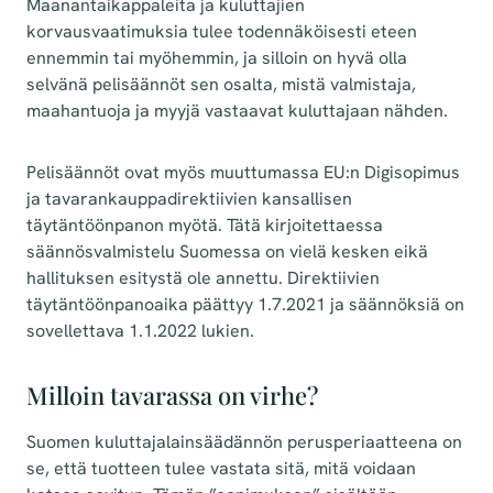
Maanantaikappaleita ja kuluttajien
korvausvaatimuksia tulee todennäköisesti eteen
ennemmin tai myöhemmin, ja silloin on hyvä olla
selvänä pelisäännöt sen osalta, mistä valmistaja,
maahantuoja ja myyjä vastaavat kuluttajaan nähden.
Pelisäännöt ovat myös muuttumassa EU:n Digisopimus
ja tavarankauppadirektiivien kansallisen
täytäntöönpanon myötä. Tätä kirjoitettaessa
säännösvalmistelu Suomessa on vielä kesken eikä
hallituksen esitystä ole annettu. Direktiivien
täytäntöönpanoaika päättyy 1.7.2021 ja säännöksiä on
sovellettava 1.1.2022 lukien.
Milloin tavarassa on virhe?
Suomen kuluttajalainsäädännön perusperiaatteena on
se, että tuotteen tulee vastata sitä, mitä voidaan