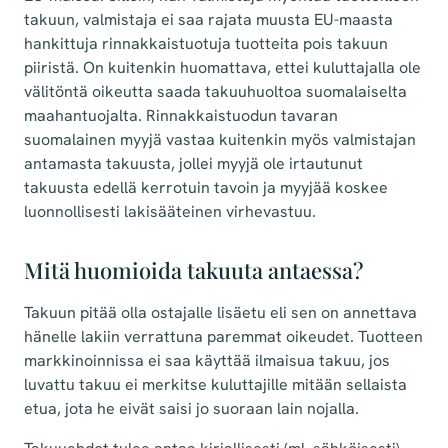
takuun, valmistaja ei saa rajata muusta EU-maasta
hankittuja rinnakkaistuotuja tuotteita pois takuun
piiristä. On kuitenkin huomattava, ettei kuluttajalla ole
välitöntä oikeutta saada takuuhuoltoa suomalaiselta
maahantuojalta. Rinnakkaistuodun tavaran
suomalainen myyjä vastaa kuitenkin myös valmistajan
antamasta takuusta, jollei myyjä ole irtautunut
takuusta edellä kerrotuin tavoin ja myyjää koskee
luonnollisesti lakisääteinen virhevastuu.
Mitä huomioida takuuta antaessa?
Takuun pitää olla ostajalle lisäetu eli sen on annettava
hänelle lakiin verrattuna paremmat oikeudet. Tuotteen
markkinoinnissa ei saa käyttää ilmaisua takuu, jos
luvattu takuu ei merkitse kuluttajille mitään sellaista
etua, jota he eivät saisi jo suoraan lain nojalla.