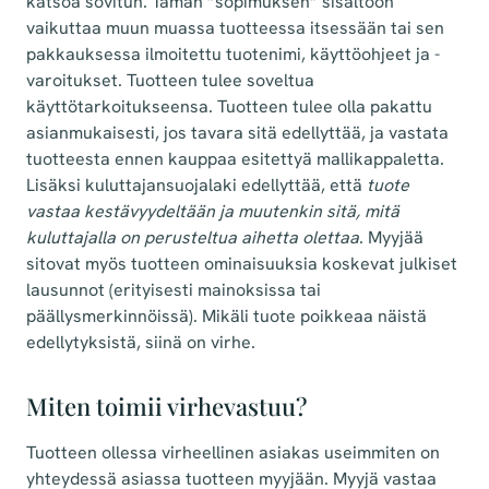
katsoa sovitun. Tämän ”sopimuksen” sisältöön
vaikuttaa muun muassa tuotteessa itsessään tai sen
pakkauksessa ilmoitettu tuotenimi, käyttöohjeet ja -
varoitukset. Tuotteen tulee soveltua
käyttötarkoitukseensa. Tuotteen tulee olla pakattu
asianmukaisesti, jos tavara sitä edellyttää, ja vastata
tuotteesta ennen kauppaa esitettyä mallikappaletta.
Lisäksi kuluttajansuojalaki edellyttää, että
tuote
vastaa kestävyydeltään ja muutenkin sitä, mitä
kuluttajalla on perusteltua aihetta olettaa
. Myyjää
sitovat myös tuotteen ominaisuuksia koskevat julkiset
lausunnot (erityisesti mainoksissa tai
päällysmerkinnöissä). Mikäli tuote poikkeaa näistä
edellytyksistä, siinä on virhe.
Miten toimii virhevastuu?
Tuotteen ollessa virheellinen asiakas useimmiten on
yhteydessä asiassa tuotteen myyjään. Myyjä vastaa