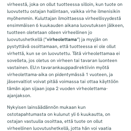
virheestä, joka on ollut tuotteessa silloin, kun tuote on
luovutettu ostajan hallintaan, vaikka virhe ilmenisikin
myöhemmin. Kuluttajan ilmoittaessa virheellisyydestä
ensimmäisen 6 kuukauden aikana luovutuksen jälkeen,
tuotteen oletetaan olleen virheellinen jo
luovutushetkellä (”
virheolettama
”) ja myyjän on
pystyttävä osoittamaan, että tuotteessa ei ole ollut
virhettä, kun se on luovutettu. Tätä virheolettamaa ei
sovelleta, jos oletus on virheen tai tavaran luonteen
vastainen. EU:n tavarankauppadirektiivin myötä
virheolettama-aika on pidentymässä 1 vuoteen, ja
jäsenvaltiot voivat pitää voimassa tai ottaa käyttöön
tämän ajan sijaan jopa 2 vuoden virheolettama-
ajanjakson.
Nykyisen lainsäädännön mukaan kun
ostotapahtumasta on kulunut yli 6 kuukautta, on
ostajan vastuulla osoittaa, että tuote on ollut
virheellinen luovutushetkellä, jotta hän voi vaatia