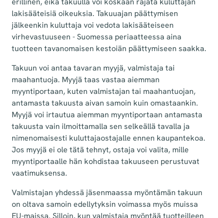
erillinen, eikä takuulla voi koskaan rajata kuluttajan
lakisääteisiä oikeuksia. Takuuajan päättymisen
jälkeenkin kuluttaja voi vedota lakisääteiseen
virhevastuuseen - Suomessa periaatteessa aina
tuotteen tavanomaisen kestoiän päättymiseen saakka.
Takuun voi antaa tavaran myyjä, valmistaja tai
maahantuoja. Myyjä taas vastaa aiemman
myyntiportaan, kuten valmistajan tai maahantuojan,
antamasta takuusta aivan samoin kuin omastaankin.
Myyjä voi irtautua aiemman myyntiportaan antamasta
takuusta vain ilmoittamalla sen selkeällä tavalla ja
nimenomaisesti kuluttajaostajalle ennen kaupantekoa.
Jos myyjä ei ole tätä tehnyt, ostaja voi valita, mille
myyntiportaalle hän kohdistaa takuuseen perustuvat
vaatimuksensa.
Valmistajan yhdessä jäsenmaassa myöntämän takuun
on oltava samoin edellytyksin voimassa myös muissa
EU-maissa. Silloin, kun valmistaja myöntää tuotteilleen