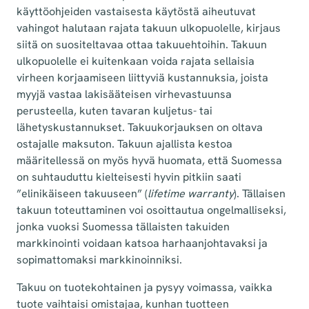
käyttöohjeiden vastaisesta käytöstä aiheutuvat
vahingot halutaan rajata takuun ulkopuolelle, kirjaus
siitä on suositeltavaa ottaa takuuehtoihin. Takuun
ulkopuolelle ei kuitenkaan voida rajata sellaisia
virheen korjaamiseen liittyviä kustannuksia, joista
myyjä vastaa lakisääteisen virhevastuunsa
perusteella, kuten tavaran kuljetus- tai
lähetyskustannukset. Takuukorjauksen on oltava
ostajalle maksuton. Takuun ajallista kestoa
määritellessä on myös hyvä huomata, että Suomessa
on suhtauduttu kielteisesti hyvin pitkiin saati
”elinikäiseen takuuseen” (
lifetime warranty
). Tällaisen
takuun toteuttaminen voi osoittautua ongelmalliseksi,
jonka vuoksi Suomessa tällaisten takuiden
markkinointi voidaan katsoa harhaanjohtavaksi ja
sopimattomaksi markkinoinniksi.
Takuu on tuotekohtainen ja pysyy voimassa, vaikka
tuote vaihtaisi omistajaa, kunhan tuotteen