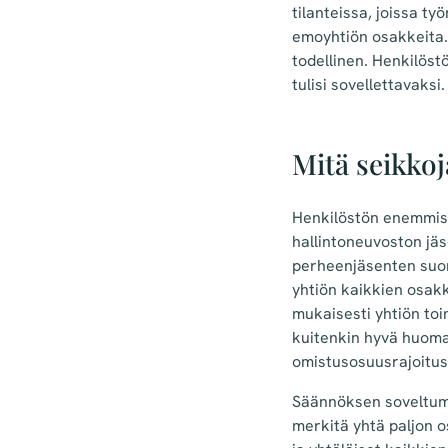
tilanteissa, joissa t
emoyhtiön osakkeita.
todellinen. Henkilös
tulisi sovellettavaksi.
Mitä seikkoj
Henkilöstön enemmist
hallintoneuvoston jäse
perheenjäsenten suora
yhtiön kaikkien osak
mukaisesti yhtiön to
kuitenkin hyvä huomat
omistusosuusrajoitus
Säännöksen soveltumis
merkitä yhtä paljon o