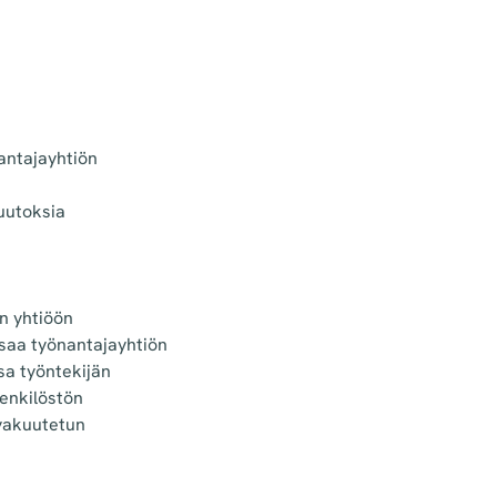
antajayhtiön
uutoksia
n yhtiöön
saa työnantajayhtiön
sa työntekijän
henkilöstön
 vakuutetun