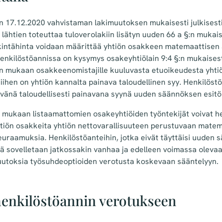
in 17.12.2020 vahvistaman lakimuutoksen mukaisesti julkises
1 lähtien toteuttaa tuloverolakiin lisätyn uuden 66 a §:n mukai
intähinta voidaan määrittää yhtiön osakkeen matemaattisen 
 henkilöstöannissa on kysymys osakeyhtiölain 9:4 §:n mukaise
n mukaan osakkeenomistajille kuuluvasta etuoikeudesta yhtiö
siihen on yhtiön kannalta painava taloudellinen syy. Henkilöst
vänä taloudellisesti painavana syynä uuden säännöksen esitö
n mukaan listaamattomien osakeyhtiöiden työntekijät voivat h
tiön osakkeita yhtiön nettovarallisuuteen perustuvaan mate
euraamuksia. Henkilöstöanteihin, jotka eivät täyttäisi uuden
ä sovelletaan jatkossakin vanhaa ja edelleen voimassa olevaa
uutoksia työsuhdeoptioiden verotusta koskevaan sääntelyyn.
enkilöstöannin verotukseen