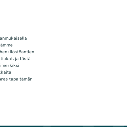
ianmukaisella
llämme
 henkilöstöantien
iukat, ja tästä
simerkiksi
kkaita
paras tapa tämän