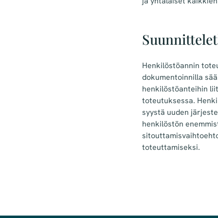
ja yhtäläiset kaikkie
Suunnittelet
Henkilöstöannin toteu
dokumentoinnilla sää
henkilöstöanteihin li
toteutuksessa. Henkil
syystä uuden järjeste
henkilöstön enemmist
sitouttamisvaihtoeht
toteuttamiseksi.