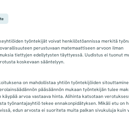
te
eyhtiöiden työntekijät voivat henkilöstöannissa merkitä työn
tovarallisuuteen perustuvaan matemaattiseen arvoon ilman
uksia tiettyjen edellytysten täyttyessä. Uudistus ei tuonut m
rotusta koskevaan sääntelyyn.
koituksena on mahdollistaa yhtiön työntekijöiden sitouttamine
Verolainsäädännön pääsäännön mukaan työntekijän tulee mak
käypää arvoa vastaava hinta. Alihinta katsotaan verotukses
osta työnantajayhtiö tekee ennakonpidätyksen. Mikäli etu on 
issä, edun arvosta ei suoriteta muita palkan sivukuluja kuin