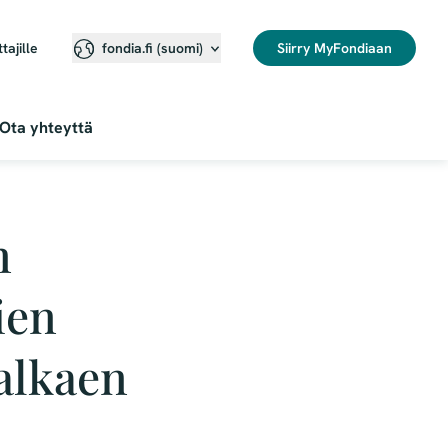
ttajille
Siirry MyFondiaan
fondia.fi (suomi)
Ota yhteyttä
n
ien
 alkaen