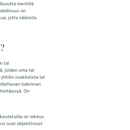
llisuutta merkitä
dollisuus on
tua, jotta säännös
n?
n tai
ä, joiden oma tai
 yhtiön osakkeista tai
llettavan tulkinnan
itettäessä. On
keutetuilla on oikeus
i ovat objektiiviset