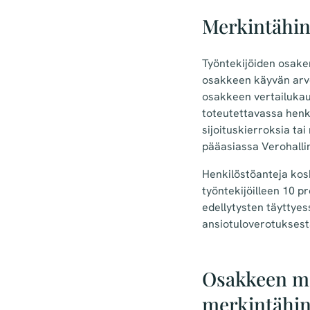
Merkintähin
Työntekijöiden osake
osakkeen käyvän arvon
osakkeen vertailukau
toteutettavassa henkil
sijoituskierroksia ta
pääasiassa Verohall
Henkilöstöanteja kos
työntekijöilleen 10 p
edellytysten täyttyes
ansiotuloverotuksesta
Osakkeen ma
merkintähi