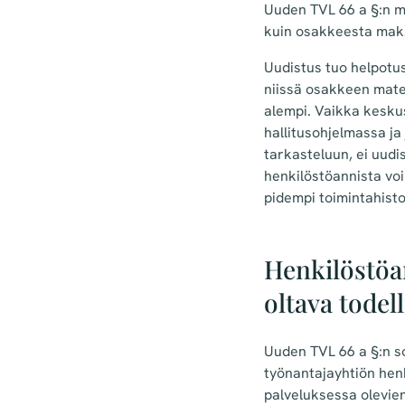
Uuden TVL 66 a §:n mu
kuin osakkeesta maks
Uudistus tuo helpotus
niissä osakkeen mat
alempi. Vaikka kesku
hallitusohjelmassa ja
tarkasteluun, ei uudi
henkilöstöannista voi 
pidempi toimintahisto
Henkilöstöa
oltava todel
Uuden TVL 66 a §:n s
työnantajayhtiön hen
palveluksessa olevien