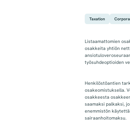
Taxation
Corpora
Listaamattomien osak
osakkeita yhtiön net
ansiotuloveroseuraam
työsuhdeoptioiden ve
Henkilöstöantien tar
osakeomistuksella. 
osakkeesta osakkeen 
saamaksi palkaksi, j
enemmistön käytettäv
sairaanhoitomaksu.