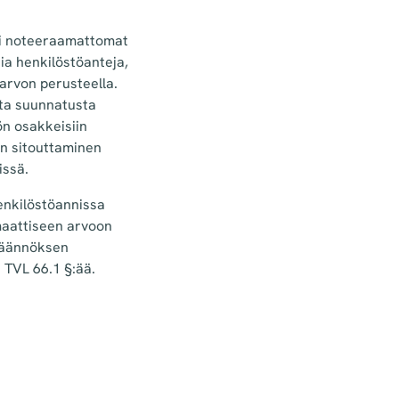
ti noteeraamattomat
sia henkilöstöanteja,
arvon perusteella.
sta suunnatusta
n osakkeisiin
ön sitouttaminen
issä.
enkilöstöannissa
maattiseen arvoon
 säännöksen
 TVL 66.1 §:ää.