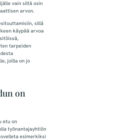
lle vain siltä osin
aattisen arvon.
itouttamisiin, sillä
kkeen käypää arvoa
itöissä,
sten tarpeiden
udesta
, joilla on jo
edun on
u etu on
lla työnantajayhtiön
ovelleta esimerkiksi