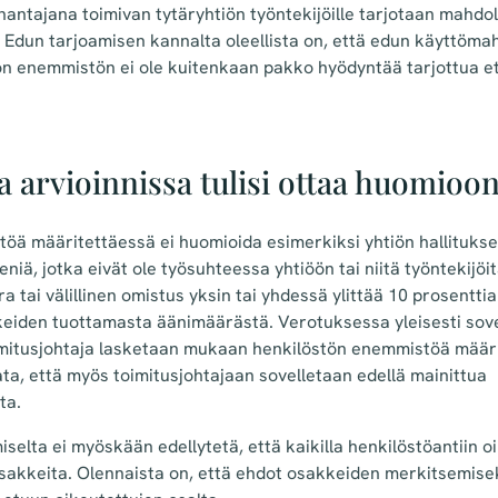
yönantajana toimivan tytäryhtiön työntekijöille tarjotaan mahdo
 Edun tarjoamisen kannalta oleellista on, että edun käyttömah
tön enemmistön ei ole kuitenkaan pakko hyödyntää tarjottua e
a arvioinnissa tulisi ottaa huomioo
öä määritettäessä ei huomioida esimerkiksi yhtiön hallitukse
niä, jotka eivät ole työsuhteessa yhtiöön tai niitä työntekijöit
 tai välillinen omistus yksin tai yhdessä ylittää 10 prosenttia
keiden tuottamasta äänimäärästä. Verotuksessa yleisesti sove
imitusjohtaja lasketaan mukaan henkilöstön enemmistöä määr
a, että myös toimitusjohtajaan sovelletaan edellä mainittua
ta.
elta ei myöskään edellytetä, että kaikilla henkilöstöantiin oi
sakkeita. Olennaista on, että ehdot osakkeiden merkitsemiseks