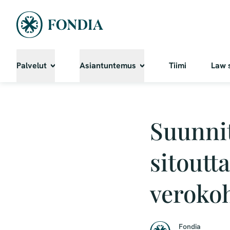
Palvelut
Asiantuntemus
Tiimi
Law 
Suunnit
sitoutt
verokoh
Fondia