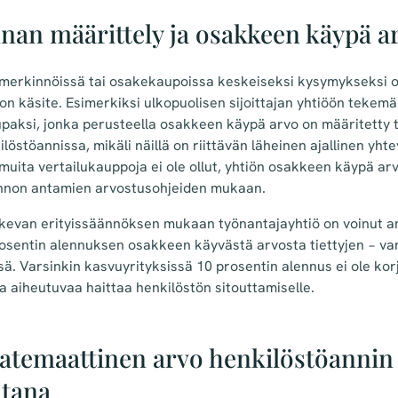
nan määrittely ja osakkeen käypä a
merkinnöissä tai osakekaupoissa keskeiseksi kysymykseksi on
 käsite. Esimerkiksi ulkopuolisen sijoittajan yhtiöön tekemä 
paksi, jonka perusteella osakkeen käypä arvo on määritetty ty
östöannissa, mikäli näillä on riittävän läheinen ajallinen yhte
i muita vertailukauppoja ei ole ollut, yhtiön osakkeen käypä a
innon antamien arvostusohjeiden mukaan.
kevan erityissäännöksen mukaan työnantajayhtiö on voinut 
rosentin alennuksen osakkeen käyvästä arvosta tiettyjen − var
sä. Varsinkin kasvuyrityksissä 10 prosentin alennus ei ole ko
 aiheutuvaa haittaa henkilöstön sitouttamiselle.
temaattinen arvo henkilöstöannin
ntana