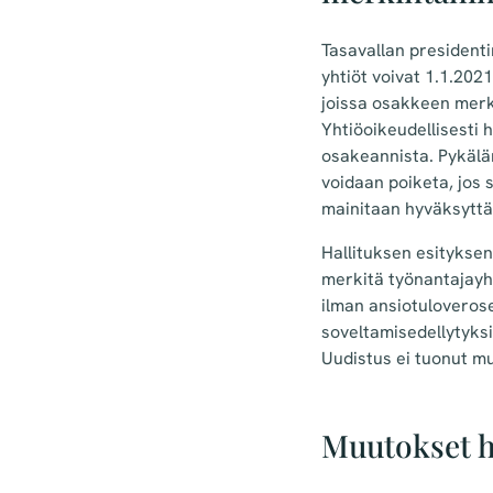
Tasavallan president
yhtiöt voivat 1.1.202
joissa osakkeen merk
Yhtiöoikeudellisesti
osakeannista. Pykälä
voidaan poiketa, jos 
mainitaan hyväksyttä
Hallituksen esitykse
merkitä työnantajayh
ilman ansiotuloveros
soveltamisedellytyksi
Uudistus ei tuonut m
Muutokset h