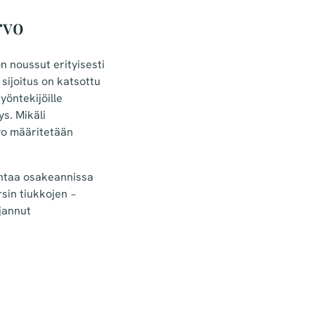
rvo
 noussut erityisesti
sijoitus on katsottu
öntekijöille
ys. Mikäli
rvo määritetään
antaa osakeannissa
sin tiukkojen −
rjannut