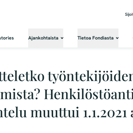
Sijoi
stories
Ajankohtaista
Tietoa Fondiasta
teletko työntekijöide
amista? Henkilöstöant
telu muuttui 1.1.2021