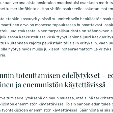
kaan veronalaista ansiotuloa muodostuisi osakkeen merkitsijä
ettu merkintähinta alittaa yhtiön osakkeelle lasketun matem
ta etenkin kasvuyrityksissä suunniteltaviin henkilöstön osakes
emaattinen arvo on monessa tapauksessa huomattavasti osa
stelu uudistuksesta ja sen tarpeellisuudesta on säännöksen es
 julkisessa keskustelussa keskittynyt lähinnä juuri kasvuyrity
stus kuitenkaan rajoitu pelkästään tällaisiin yrityksiin, vaan u
olla hyötyä myös muille julkisesti noteeraamattomille yrityksille
ria.
nnin toteuttamisen edellytykset – 
linen ja enemmistön käytettävissä
oveltumisedellytyksenä on muun muassa, että siinä tarkoitett
kilöstön enemmistön käytettävissä. Toisin sanoen edun tulee o
 työntekijöiden enemmistön käytettävissä. Säännöstä ei siis s