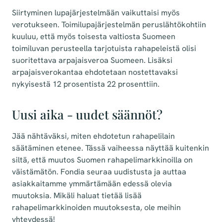
Siirtyminen lupajärjestelmään vaikuttaisi myös
verotukseen.
Toimilupajärjestelmän peruslähtökohtiin
kuuluu, että myös toisesta valtiosta Suomeen
toimiluvan perusteella tarjotuista rahapeleistä olisi
suoritettava arpajaisveroa Suomeen. Lisäksi
arpajaisverokantaa ehdotetaan nostettavaksi
nykyisestä 12 prosentista 22 prosenttiin.
Uusi aika - uudet säännöt?
Jää nähtäväksi, miten ehdotetun rahapelilain
säätäminen etenee. Tässä vaiheessa näyttää kuitenkin
siltä, että muutos Suomen rahapelimarkkinoilla on
väistämätön. Fondia seuraa uudistusta ja auttaa
asiakkaitamme ymmärtämään edessä olevia
muutoksia. Mikäli haluat tietää lisää
rahapelimarkkinoiden muutoksesta, ole meihin
yhteydessä!