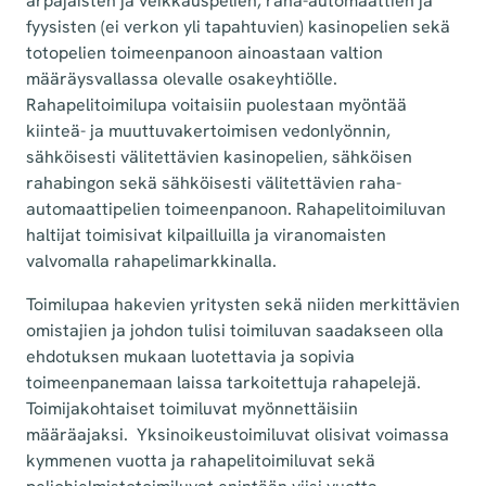
arpajaisten ja veikkauspelien, raha-automaattien ja
fyysisten (ei verkon yli tapahtuvien) kasinopelien sekä
totopelien toimeenpanoon ainoastaan valtion
määräysvallassa olevalle osakeyhtiölle.
Rahapelitoimilupa voitaisiin puolestaan myöntää
kiinteä- ja muuttuvakertoimisen vedonlyönnin,
sähköisesti välitettävien kasinopelien, sähköisen
rahabingon sekä sähköisesti välitettävien raha-
automaattipelien toimeenpanoon. Rahapelitoimiluvan
haltijat toimisivat kilpailluilla ja viranomaisten
valvomalla rahapelimarkkinalla.
Toimilupaa hakevien yritysten sekä niiden merkittävien
omistajien ja johdon tulisi toimiluvan saadakseen olla
ehdotuksen mukaan luotettavia ja sopivia
toimeenpanemaan laissa tarkoitettuja rahapelejä.
Toimijakohtaiset
toimiluvat myönnettäisiin
määräajaksi.
Yksinoikeustoimiluvat olisivat voimassa
kymmenen vuotta ja rahapelitoimiluvat sekä