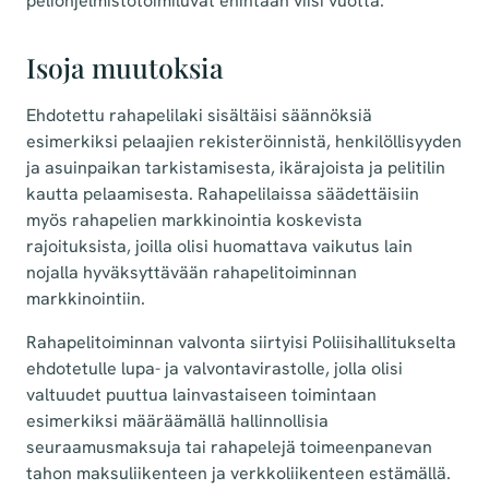
peliohjelmistotoimiluvat enintään viisi vuotta.
Isoja muutoksia
Ehdotettu rahapelilaki sisältäisi säännöksiä
esimerkiksi pelaajien rekisteröinnistä, henkilöllisyyden
ja asuinpaikan tarkistamisesta, ikärajoista ja pelitilin
kautta pelaamisesta. Rahapelilaissa säädettäisiin
myös rahapelien markkinointia koskevista
rajoituksista, joilla olisi huomattava vaikutus lain
nojalla hyväksyttävään rahapelitoiminnan
markkinointiin.
Rahapelitoiminnan valvonta siirtyisi Poliisihallitukselta
ehdotetulle lupa- ja valvontavirastolle, jolla olisi
valtuudet puuttua lainvastaiseen toimintaan
esimerkiksi määräämällä hallinnollisia
seuraamusmaksuja tai rahapelejä toimeenpanevan
tahon maksuliikenteen ja verkkoliikenteen estämällä.