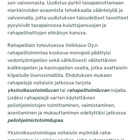
sen valvonnasta. Uudistus pyrkii tasapainottamaan
markkinoiden avaamista tehokkaalla sääntelyllä ja
valvonnalla, jotta uudistuksen taloudelliset tavoitteet
pysyisivät tasapainossa kuluttajansuojan ja
rahapelihaittojen ehkäisyn kanssa.
Rahapelilain toteutuessa Veikkaus Oy:n
rahapelitoimintaa koskeva monopoli päättyisi
vedonlyöntipelien sekä sähköisesti välitettävien
kolikkopelien ja kasinopelien osalta, jotka avattaisiin
kilpailulle lisenssimallilla. Ehdotuksen
mukaan
rahapelejä voitaisiin jatkossa tarjota
yksinoikeustoimiluvan
tai
rahapelitoimiluvan
nojalla.
Lisäksi rahapelejä varten käytettävien
peliohjelmistojen toimittaminen, valmistaminen,
asentaminen ja mukauttaminen edellyttäisi jatkossa
peliohjelmistotoimilupaa
.
Yksinoikeustoimilupa voitaisiin myöntää raha-