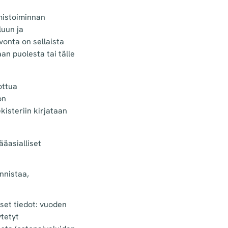
mistoiminnan
luun ja
vonta on sellaista
an puolesta tai tälle
ottua
on
ekisteriin kirjataan
äasialliset
nnistaa,
iset tiedot: vuoden
tetyt