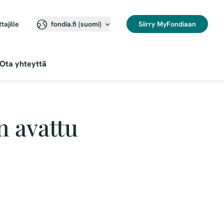
ttajille
Siirry MyFondiaan
fondia.fi (suomi)
Ota yhteyttä
 avattu