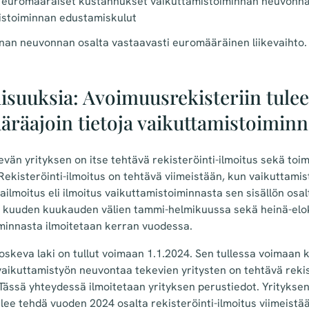
 euromääräiset kustannukset vaikuttamistoiminnan neuvonna
mistoiminnan edustamiskulut
nan neuvonnan osalta vastaavasti euromääräinen liikevaihto
lisuuksia: Avoimuusrekisteriin tulee
äräajoin tietoja vaikuttamistoiminn
vän yrityksen on itse tehtävä rekisteröinti-ilmoitus sekä toim
Rekisteröinti-ilmoitus on tehtävä viimeistään, kun vaikuttami
ntailmoitus eli ilmoitus vaikuttamistoiminnasta sen sisällön osa
in kuuden kuukauden välien tammi-helmikuussa sekä heinä-elok
iminnasta ilmoitetaan kerran vuodessa.
skeva laki on tullut voimaan 1.1.2024. Sen tullessa voimaan 
vaikuttamistyön neuvontaa tekevien yritysten on tehtävä rekis
Tässä yhteydessä ilmoitetaan yrityksen perustiedot. Yrityksen
tulee tehdä vuoden 2024 osalta rekisteröinti-ilmoitus viimeist