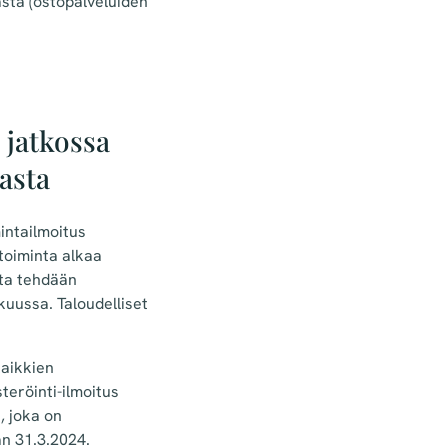
sta (ostopalveluiden
.
 jatkossa
asta
intailmoitus
stoiminta alkaa
lta tehdään
uussa. Taloudelliset
kaikkien
teröinti-ilmoitus
, joka on
ään 31.3.2024.