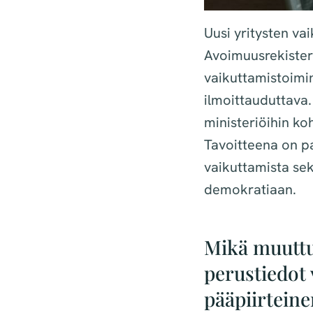
Uusi yritysten v
Avoimuusrekisteri 
vaikuttamistoimin
ilmoittauduttava
ministeriöihin k
Tavoitteena on pa
vaikuttamista sek
demokratiaan.
Mikä muuttu
perustiedot
pääpiirteine