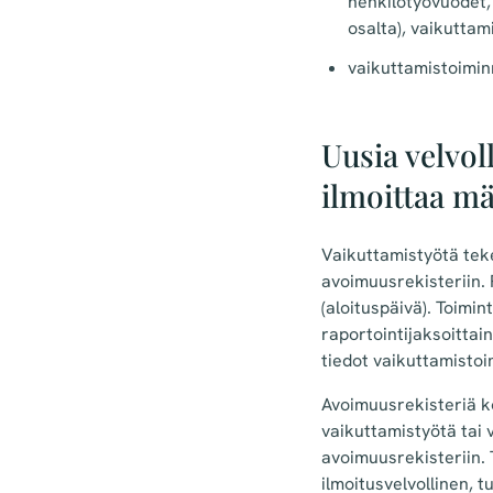
henkilötyövuodet,
osalta), vaikutta
vaikuttamistoimin
Uusia velvol
ilmoittaa mä
Vaikuttamistyötä teke
avoimuusrekisteriin. 
(aloituspäivä). Toimi
raportointijaksoitta
tiedot vaikuttamisto
Avoimuusrekisteriä ko
vaikuttamistyötä tai 
avoimuusrekisteriin. 
ilmoitusvelvollinen, 