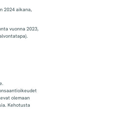
n 2024 aikana,
unta vuonna 2023,
alvontatapa).
e.
donsaantioikeudet
levat olemaan
sia. Kehotusta