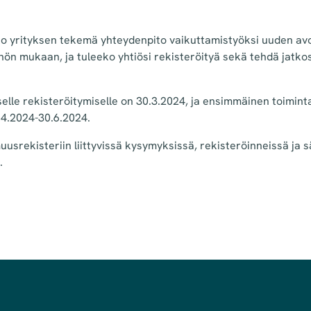
o yrityksen tekemä yhteydenpito vaikuttamistyöksi uuden av
ön mukaan, ja tuleeko yhtiösi rekisteröityä sekä tehdä jatko
lle rekisteröitymiselle on 30.3.2024, ja ensimmäinen toimin
1.4.2024-30.6.2024.
srekisteriin liittyvissä kysymyksissä, rekisteröinneissä ja 
ä.