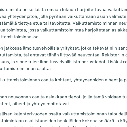
mistoiminta on sellaista omaan lukuun harjoitettavaa vaikutta
aa yhteydenpitoa, jolla pyritään vaikuttamaan asian valmiste
ämällä tiettyä etua tai tavoitetta. Vaikuttamistoiminnan neu
tua toimintaa, jossa vaikuttamistoimintaa harjoitetaan asiakka
uttamistoiminnassa.
 jatkossa ilmoitusvelvollisia yritykset, jotka tekevät niin san
uttamista, tai antavat tähän liittyvää neuvontaa. Rekisteriin 
suus, ja sinne tulee ilmoitusvelvollisista perustiedot. Lisäksi r
kuttamistoiminnan osalta:
ikuttamistoiminnan osalta kohteet, yhteydenpidon aiheet ja pä
t
nan neuvonnan osalta asiakkaan tiedot, joilla tämä voidaan tu
teet, aiheet ja yhteydenpitotavat
ellisen kalenterivuoden osalta vaikuttamistoiminnan taloudell
stoimintaan osallistuneiden henkilöiden kokonaismäärä ja käy