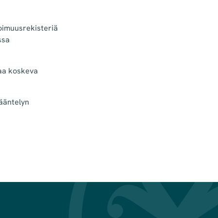
oimuusrekisteriä
ssa
taa koskeva
sääntelyn