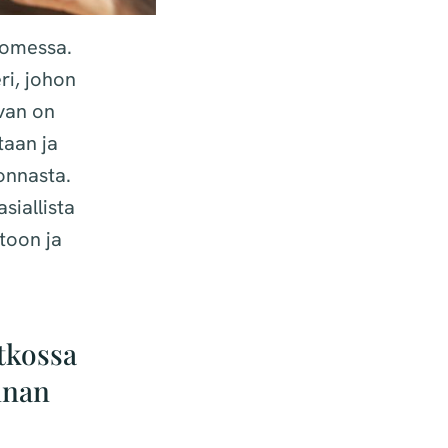
uomessa.
ri, johon
avan on
taan ja
onnasta.
siallista
toon ja
tkossa
nnan