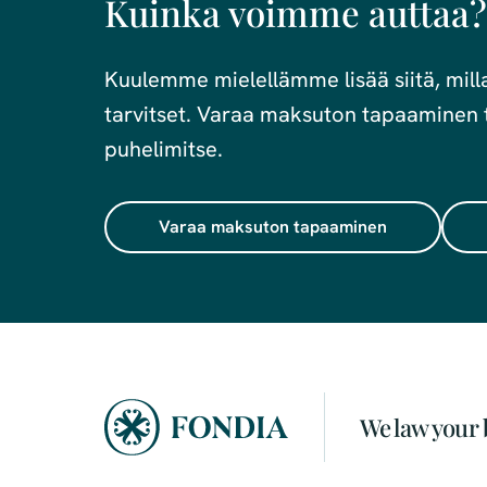
Kuinka voimme auttaa?
Kuulemme mielellämme lisää siitä, millai
tarvitset. Varaa maksuton tapaaminen t
puhelimitse.
Varaa maksuton tapaaminen
We law your 