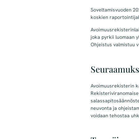
Soveltamisvuoden 202
koskien raportointij
Avoimuusrekisterinla
joka pyrkii luomaan 
Ohjeistus valmistuu 
Seuraamukset
Avoimuusrekisterin kä
Rekisteriviranomaisen
salassapitosäännöste
neuvonta ja ohjeista
voidaan tehostaa uhk