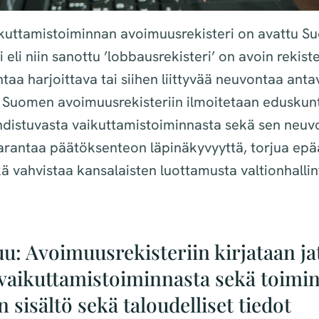
aikuttamistoiminnan avoimuusrekisteri on avattu S
eli niin sanottu ’lobbausrekisteri’ on avoin rekiste
taa harjoittava tai siihen liittyvää neuvontaa ant
. Suomen avoimuusrekisteriin ilmoitetaan eduskun
ohdistuvasta vaikuttamistoiminnasta sekä sen neuv
rantaa päätöksenteon läpinäkyvyyttä, torjua epäa
ä vahvistaa kansalaisten luottamusta valtionhallin
u: Avoimuusrekisteriin kirjataan ja
 vaikuttamistoiminnasta sekä toimi
n sisältö sekä taloudelliset tiedot