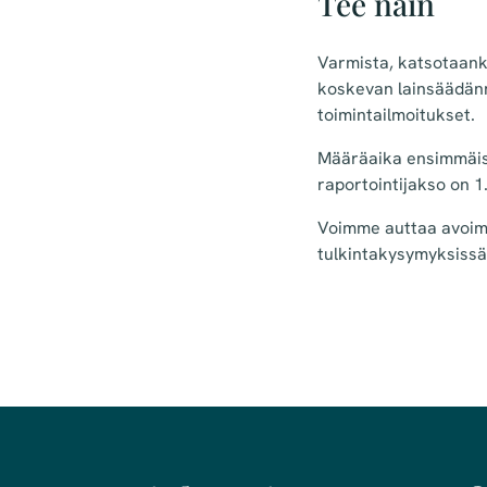
Tee näin
Varmista, katsotaank
koskevan lainsäädänn
toimintailmoitukset.
Määräaika ensimmäise
raportointijakso on 
Voimme auttaa avoimuu
tulkintakysymyksiss