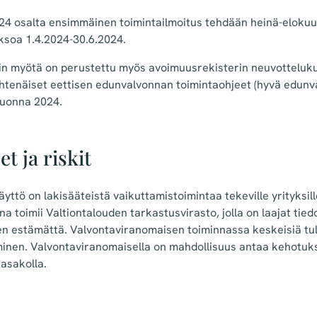
4 osalta ensimmäinen toimintailmoitus tehdään heinä-elokuu
aksoa 1.4.2024-30.6.2024.
in myötä on perustettu myös avoimuusrekisterin neuvotteluk
yhtenäiset eettisen edunvalvonnan toimintaohjeet (hyvä edunv
vuonna 2024.
 ja riskit
yttö on lakisääteistä vaikuttamistoimintaa tekeville yrityksill
a toimii Valtiontalouden tarkastusvirasto, jolla on laajat tie
n estämättä. Valvontaviranomaisen toiminnassa keskeisiä tu
minen. Valvontaviranomaisella on mahdollisuus antaa kehotuk
asakolla.