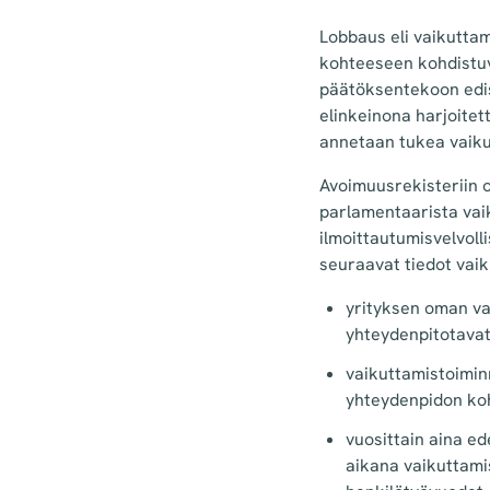
Lobbaus eli vaikutta
kohteeseen kohdistuv
päätöksentekoon edist
elinkeinona harjoitet
annetaan tukea vaik
Avoimuusrekisteriin on
parlamentaarista vaik
ilmoittautumisvelvolli
seuraavat tiedot vai
yrityksen oman va
yhteydenpitotava
vaikuttamistoimin
yhteydenpidon koh
vuosittain aina ed
aikana vaikuttami