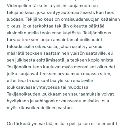
Videopelien tärkein ja yleisin suojamuoto on
tekijänoikeus, joka syntyy automaattisesti, kun teos
luodaan. Tekijänoikeus on omaisuudensuojan kaltainen
oikeus, joka tarkoittaa tekijän oikeutta päättää
yksinoikeudella teoksensa käytöstä. Tekijänoikeus
turvaa teoksen luojan ansaintamahdollisuudet
taloudellisilla oikeuksilla, johon sisältyy oikeus
määrätä teoksen saattaminen yleisön saataville, eli
sen julkisesta esittämisestä ja teoksen kopioinnista.
Tekijänoikeuteen kuuluvat myös moraaliset oikeudet,
jotka suojaavat teoksen arvoa muun muassa siten,
ettei teosta saa saattaa yleisön saataville
loukkaavassa yhteydessä tai muodossa.
Tekijänoikeuden loukkaamisen seuraamuksia voivat
hyvityksen ja vahingonkorvausvastuun lisäksi olla
myös rikosoikeudellinen vastuu.
On tärkeää ymmärtää, milloin peli ja sen eri elementit