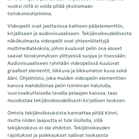
vuoksi niitä ei voida pitää yksinomaan
tietokoneohjelmina.
Videopelit ovat jaettavissa kahteen pääelementtiin,
kirjalliseen ja audiovisuaaliseen. Tekijänoikeudellisesta
näkökulmasta videopelit ovat yhteenliitettyjä
multimediateoksia, johon kuuluvat pelin osa-alueet
saavat teoskynnyksen ylittyessä suojaa jo itsessään.
Audiovisuaaliseen ryhmään videopelissä kuuluvat
graafiset elementit, liikkuva ja liikkumaton kuva sekä
ääni. Ohjelmisto, joka muiden videopelin elementtien
kanssa mahdollistaa pelin toiminnan halutulla,
vuorovaikutteisella tavalla pelaajan kanssa, taas
muodostaa tekijänoikeudellisesti kirjallisen teoksen.
Omista tekijänoikeuksista kannattaa pitää kiinni,
mutta niiden laajuutta ei tule liioitella, sillä
tekijänoikeus ei ole ehdoton. Tekijänoikeuden
rajoitukset ja poikkeukset sallivat teoksesta