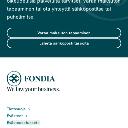
oikeudellisia palveluita tarvitset. Varaa maksuton
tapaaminen tai ota yhteyttä sähköpostitse tai
puhelimitse.
Varaa maksuton tapaaminen
Lähetä sähköposti tai soita
We law your business.
Tietosuoja
Evästeet
Evästeasetukset