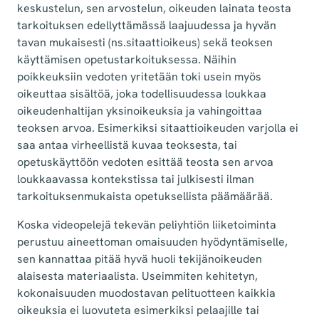
keskustelun, sen arvostelun, oikeuden lainata teosta
tarkoituksen edellyttämässä laajuudessa ja hyvän
tavan mukaisesti (ns.sitaattioikeus) sekä teoksen
käyttämisen opetustarkoituksessa. Näihin
poikkeuksiin vedoten yritetään toki usein myös
oikeuttaa sisältöä, joka todellisuudessa loukkaa
oikeudenhaltijan yksinoikeuksia ja vahingoittaa
teoksen arvoa. Esimerkiksi sitaattioikeuden varjolla ei
saa antaa virheellistä kuvaa teoksesta, tai
opetuskäyttöön vedoten esittää teosta sen arvoa
loukkaavassa kontekstissa tai julkisesti ilman
tarkoituksenmukaista opetuksellista päämäärää.
Koska videopelejä tekevän peliyhtiön liiketoiminta
perustuu aineettoman omaisuuden hyödyntämiselle,
sen kannattaa pitää hyvä huoli tekijänoikeuden
alaisesta materiaalista. Useimmiten kehitetyn,
kokonaisuuden muodostavan pelituotteen kaikkia
oikeuksia ei luovuteta esimerkiksi pelaajille tai