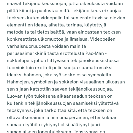
saavat tekijänoikeussuojaa, jotta oikeuksista voidaan
pitää kiinni ja puolustaa niitä. Tekijänoikeus ei suojaa
teoksen, kuten videopelin tai sen erotettavissa olevien
elementtien ideaa, aihetta, tarinaa, käytettyjä
metodeita tai tietosisältöä, vaan ainoastaan teoksen
konkreettista ulkomuotoa ja ilmaisua. Videopelien
varhaisnuoruudesta voidaan mainita
perusesimerkkinä tästä erottelusta Pac-Man -
sokkelopeli, johon liittyvässä tekijänoikeuskiistassa
tuomioistuin erotteli pelin suojaa saamattomaksi
ideaksi hahmon, joka syö sokkelossa symboleita.
Hahmojen, symbolien ja sokkelon visuaalinen ulkoasun
sen sijaan katsottiin saavan tekijänoikeussuojaa.
Luovan työn tuloksena aikaansaadun teoksen on
kuitenkin tekijänoikeussuojan saamiseksi ylitettävä
teoskynnys, joka tarkoittaa sitä, että teoksen on
oltava itsenäinen ja niin omaperäinen, ettei kukaan
samaan työhön ryhtynyt olisi päätynyt juuri
samanlaiseen lopputulokseen. Teoskynnys on