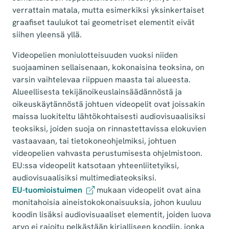
verrattain matala, mutta esimerkiksi yksinkertaiset
graafiset taulukot tai geometriset elementit eivät
siihen yleensä yllä.
Videopelien moniulotteisuuden vuoksi niiden
suojaaminen sellaisenaan, kokonaisina teoksina, on
varsin vaihtelevaa riippuen maasta tai alueesta.
Alueellisesta tekijänoikeuslainsäädännöstä ja
oikeuskäytännöstä johtuen videopelit ovat joissakin
maissa luokiteltu lähtökohtaisesti audiovisuaalisiksi
teoksiksi, joiden suoja on rinnastettavissa elokuvien
vastaavaan, tai tietokoneohjelmiksi, johtuen
videopelien vahvasta perustumisesta ohjelmistoon.
EU:ssa videopelit katsotaan yhteenliitetyiksi,
audiovisuaalisiksi multimediateoksiksi.
EU-tuomioistuimen
mukaan videopelit ovat aina
monitahoisia aineistokokonaisuuksia, johon kuuluu
koodin lisäksi audiovisuaaliset elementit, joiden luova
arvo ei rajoitu pelkästään kirjalliseen koodiin, jonka