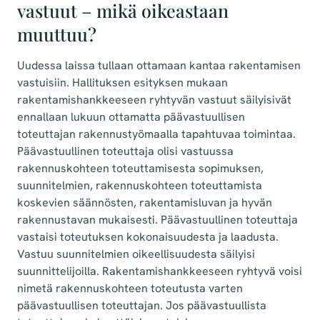
vastuut – mikä oikeastaan
muuttuu?
Uudessa laissa tullaan ottamaan kantaa rakentamisen
vastuisiin. Hallituksen esityksen mukaan
rakentamishankkeeseen ryhtyvän vastuut säilyisivät
ennallaan lukuun ottamatta päävastuullisen
toteuttajan rakennustyömaalla tapahtuvaa toimintaa.
Päävastuullinen toteuttaja olisi vastuussa
rakennuskohteen toteuttamisesta sopimuksen,
suunnitelmien, rakennuskohteen toteuttamista
koskevien säännösten, rakentamisluvan ja hyvän
rakennustavan mukaisesti. Päävastuullinen toteuttaja
vastaisi toteutuksen kokonaisuudesta ja laadusta.
Vastuu suunnitelmien oikeellisuudesta säilyisi
suunnittelijoilla. Rakentamishankkeeseen ryhtyvä voisi
nimetä rakennuskohteen toteutusta varten
päävastuullisen toteuttajan. Jos päävastuullista