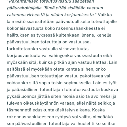
”
Rakentamisen toteutusvastuu säädetään
pääurakoitsijalle. Tämä pitää sisällään vastuun
rakennusvirheistä ja niiden korjaamisesta
.” Vaikka
lain esitöissä esitetään päävastuulliselle toteuttajalle
kokonaisvastuuta koko rakennushankkeesta ei
hallituksen esityksessä kuitenkaan ilmene, kenelle
päävastuullinen toteuttaja on vastuussa,
tarkoitetaanko vastuulla virhevastuuta,
korjausvastuuta vai vahingonkorvausvastuuta eikä
myöskään sitä, kuinka pitkän ajan vastuu kattaa. Lain
esitöissä ei myöskään oteta kantaa siihen, onko
päävastuullisen toteuttajan vastuu pakottavaa vai
voidaanko siitä sopia toisin sopimuksella. Lain esityöt
ja pääasiallisen toteuttajan toteutusvastuuta koskeva
pykäläluonnos jättää siten monia asioita avoimeksi ja
tulevan oikeuskäytännön varaan, ellei näitä seikkoja
täsmennetä eduskuntakäsittelyn aikana. Koska
rakennushankkeeseen ryhtyvä voi valita, nimeääkö
sen päävastuullisen toteuttaja vai huolehtiiko se itse