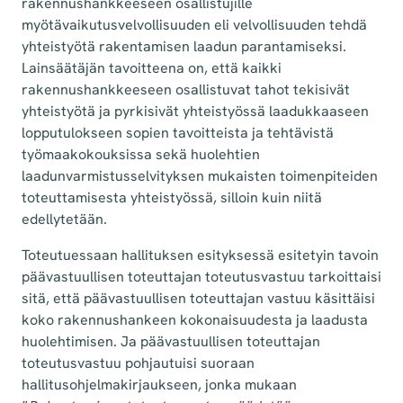
rakennushankkeeseen osallistujille
myötävaikutusvelvollisuuden eli velvollisuuden tehdä
yhteistyötä rakentamisen laadun parantamiseksi.
Lainsäätäjän tavoitteena on, että kaikki
rakennushankkeeseen osallistuvat tahot tekisivät
yhteistyötä ja pyrkisivät yhteistyössä laadukkaaseen
lopputulokseen sopien tavoitteista ja tehtävistä
työmaakokouksissa sekä huolehtien
laadunvarmistusselvityksen mukaisten toimenpiteiden
toteuttamisesta yhteistyössä, silloin kuin niitä
edellytetään.
Toteutuessaan hallituksen esityksessä esitetyin tavoin
päävastuullisen toteuttajan toteutusvastuu tarkoittaisi
sitä, että päävastuullisen toteuttajan vastuu käsittäisi
koko rakennushankeen kokonaisuudesta ja laadusta
huolehtimisen. Ja päävastuullisen toteuttajan
toteutusvastuu pohjautuisi suoraan
hallitusohjelmakirjaukseen, jonka mukaan