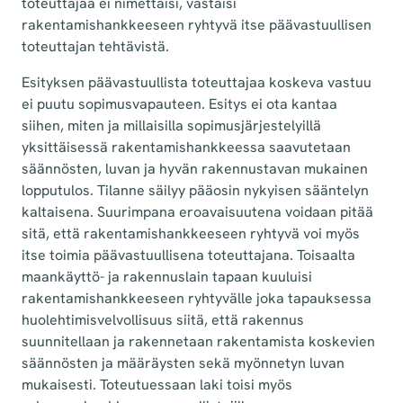
toteuttajaa ei nimettäisi, vastaisi
rakentamishankkeeseen ryhtyvä itse päävastuullisen
toteuttajan tehtävistä.
Esityksen päävastuullista toteuttajaa koskeva vastuu
ei puutu sopimusvapauteen. Esitys ei ota kantaa
siihen, miten ja millaisilla sopimusjärjestelyillä
yksittäisessä rakentamishankkeessa saavutetaan
säännösten, luvan ja hyvän rakennustavan mukainen
lopputulos. Tilanne säilyy pääosin nykyisen sääntelyn
kaltaisena. Suurimpana eroavaisuutena voidaan pitää
sitä, että rakentamishankkeeseen ryhtyvä voi myös
itse toimia päävastuullisena toteuttajana. Toisaalta
maankäyttö- ja rakennuslain tapaan kuuluisi
rakentamishankkeeseen ryhtyvälle joka tapauksessa
huolehtimisvelvollisuus siitä, että rakennus
suunnitellaan ja rakennetaan rakentamista koskevien
säännösten ja määräysten sekä myönnetyn luvan
mukaisesti. Toteutuessaan laki toisi myös