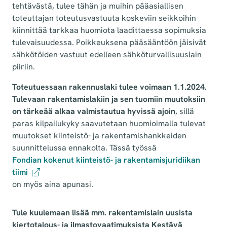
tehtävästä, tulee tähän ja muihin pääasiallisen
toteuttajan toteutusvastuuta koskeviin seikkoihin
kiinnittää tarkkaa huomiota laadittaessa sopimuksia
tulevaisuudessa. Poikkeuksena pääsääntöön jäisivät
sähkötöiden vastuut edelleen sähköturvallisuuslain
piiriin.
Toteutuessaan rakennuslaki tulee voimaan 1.1.2024.
Tulevaan rakentamislakiin ja sen tuomiin muutoksiin
on tärkeää alkaa valmistautua hyvissä ajoin
, sillä
paras kilpailukyky saavutetaan huomioimalla tulevat
muutokset kiinteistö- ja rakentamishankkeiden
suunnittelussa ennakolta. Tässä työssä
Fondian kokenut kiinteistö- ja rakentamisjuridiikan
tiimi
on myös aina apunasi.
Tule kuulemaan lisää mm. rakentamislain uusista
kiertotalous- ja ilmastovaatimuksista Kestävä