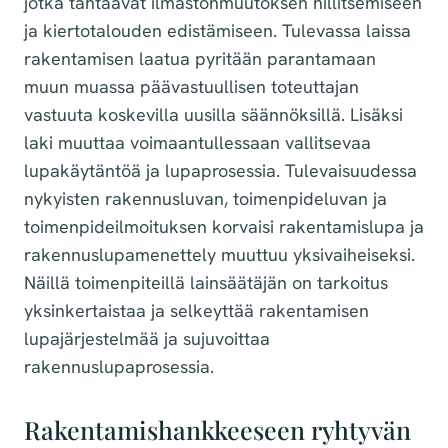
jotka tähtäävät ilmastonmuutoksen hillitsemiseen
ja kiertotalouden edistämiseen. Tulevassa laissa
rakentamisen laatua pyritään parantamaan
muun muassa päävastuullisen toteuttajan
vastuuta koskevilla uusilla säännöksillä. Lisäksi
laki muuttaa voimaantullessaan vallitsevaa
lupakäytäntöä ja lupaprosessia. Tulevaisuudessa
nykyisten rakennusluvan, toimenpideluvan ja
toimenpideilmoituksen korvaisi rakentamislupa ja
rakennuslupamenettely muuttuu yksivaiheiseksi.
Näillä toimenpiteillä lainsäätäjän on tarkoitus
yksinkertaistaa ja selkeyttää rakentamisen
lupajärjestelmää ja sujuvoittaa
rakennuslupaprosessia.
Rakentamishankkeeseen ryhtyvän