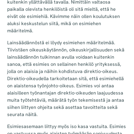
kuitenkin yllättävällä tavalla. Nimittäin valtaosa
paikalla olevista henkilöistä oli sitä mieltä, että he
eivät ole esimiehiä. Kävimme näin ollen koulutuksen
aluksi keskustelun siitä, mikä on esimiehen
määritelmä.
Lainsäädännöstä ei löydy esimiehen määritelmää.
Tiivistäen oikeuskäytännön, oikeuskirjallisuuden sekä
lainsäädännön tulkinnan avulla voidaan kuitenkin
sanoa, että esimies on sellainen henkilö yrityksessä,
jolla on alaisia ja näihin kohdistuva direktio-oikeus.
Direktio-oikeudella tarkoitetaan sitä, että esimiehellä
on alaistensa työnjohto-oikeus. Esimies voi antaa
alaisilleen työnantajan direktio-oikeuden laajuudessa
muita työtehtäviä, määrätä työn tekemisestä ja antaa
siihen liittyen ohjeita sekä asettaa tavoitteita sekä
seurata näitä.
Esimiesasemaan liittyy myös iso kasa vastuita. Esimies
on vastuussa myös alaisten työmäärän sopivuudesta