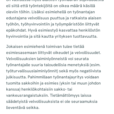
eli siitä että työntekijöitä on oikea määrä käsillä
oleviin töihin. Lisäksi esimiehellä on työnantajan
edustajana velvollisuus puuttua ja ratkaista alaisen
työhön, työhyvinvointiin ja työympäristöön liittyvät
epäkohdat. Hyvä esimiestyö kasvattaa henkilöstön
hyvinvointia ja sitä kautta yrityksen tuottavuutta.
Jokaisen esimiehenä toimivan tulee tietää
esimiesasemaan liittyvät oikeudet ja velvollisuudet.
Velvollisuuksien laiminlyönneistä voi seurata
työnantajalle suuria taloudellisia menetyksiä (esim.
työturvallisuuslaiminlyönnit) sekä myös negatiivista
julkisuutta. Pahimmillaan työnantajayritys voidaan
tuomita sakkoihin ja esimies (yksin tai muun johdon
kanssa) henkilökohtaisiin sakko- tai
vankeusrangaistuksiin. Tietämättömyys laissa
säädetyistä velvollisuuksista ei ole seuraamuksia
lieventävä seikka.