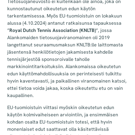
Tietosuojaneuvosto ei kuitenkaan ole ainoa, joka on
kunnostautunut oikeutetun edun käytön
tarkentamisessa. Myös EU-tuomioistuin on lokakuun
alussa (4.10.2024) antanut ratkaisunsa tapauksessa
”
Royal Dutch Tennis Association (KNLTB)
”, jossa
Alankomaiden tietosuojaviranomainen oli 2019
langettanut seuraamusmaksun KNLTB:lle laittomasta
jäsentensä henkilötietojen jakamisesta kahdelle
tennisjärjestöä sponsoroivalle taholle
markkinointitarkoituksiin. Alankomaissa oikeutetun
edun käyttömahdollisuuksia on perinteisesti tulkittu
hyvin kaventavasti, ja paikallinen viranomainen katsoi,
ettei tietoa voida jakaa, koska oikeutettu etu on vain
kaupallinen.
EU-tuomioistuin viittasi myöskin oikeutetun edun
käytön kolmivaiheiseen arviointiin, ja ensimmäisen
kohdan osalta EU-tuomioistuin totesi, että hyvin
monenlaiset edut saattavat olla käsitettävissä