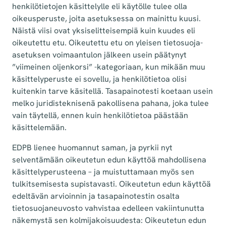
henkilötietojen käsittelylle eli käytölle tulee olla
oikeusperuste, joita asetuksessa on mainittu kuusi.
Näistä viisi ovat yksiselitteisempiä kuin kuudes eli
oikeutettu etu. Oikeutettu etu on yleisen tietosuoja-
asetuksen voimaantulon jälkeen usein päätynyt
”viimeinen oljenkorsi” -kategoriaan, kun mikään muu
käsittelyperuste ei sovellu, ja henkilötietoa olisi
kuitenkin tarve käsitellä. Tasapainotesti koetaan usein
melko juridisteknisenä pakollisena pahana, joka tulee
vain täytellä, ennen kuin henkilötietoa päästään
käsittelemään.
EDPB lienee huomannut saman, ja pyrkii nyt
selventämään oikeutetun edun käyttöä mahdollisena
käsittelyperusteena – ja muistuttamaan myös sen
tulkitsemisesta supistavasti. Oikeutetun edun käyttöä
edeltävän arvioinnin ja tasapainotestin osalta
tietosuojaneuvosto vahvistaa edelleen vakiintunutta
näkemystä sen kolmijakoisuudesta: Oikeutetun edun