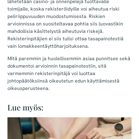
lähetetään casino- ja onnenpelejä tuottavalle
toimijalle, koska rekisteröidyille voi aiheutua riski
peliriippuvuuden muodostumisesta. Riskien
arvioinnissa on suositeltavaa pohtia siis luovastikin
mahdollisia käsittelystä aiheutuvia riskejä.
Rekisterinpitäjien ei siis tulisi ottaa tasapainotestiä
vain lomakkeentäyttöharjoituksena.
Mitä paremmin ja huolellisemmin asiaa punnitsee sekä
dokumentoi arvioinnin tasapainotestiin, sitä
varmemmin rekisterinpitäjä voi luottaa
johtopäätöksiinsä oikeutetun edun käyttämisestä
oikeusperusteena.
Lue myös: