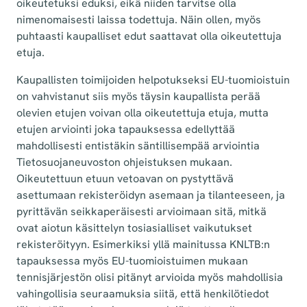
oikeutetuksi eduksi, eikä niiden tarvitse olla
nimenomaisesti laissa todettuja. Näin ollen, myös
puhtaasti kaupalliset edut saattavat olla oikeutettuja
etuja.
Kaupallisten toimijoiden helpotukseksi EU-tuomioistuin
on vahvistanut siis myös täysin kaupallista perää
olevien etujen voivan olla oikeutettuja etuja, mutta
etujen arviointi joka tapauksessa edellyttää
mahdollisesti entistäkin säntillisempää arviointia
Tietosuojaneuvoston ohjeistuksen mukaan.
Oikeutettuun etuun vetoavan on pystyttävä
asettumaan rekisteröidyn asemaan ja tilanteeseen, ja
pyrittävän seikkaperäisesti arvioimaan sitä, mitkä
ovat aiotun käsittelyn tosiasialliset vaikutukset
rekisteröityyn. Esimerkiksi yllä mainitussa KNLTB:n
tapauksessa myös EU-tuomioistuimen mukaan
tennisjärjestön olisi pitänyt arvioida myös mahdollisia
vahingollisia seuraamuksia siitä, että henkilötiedot