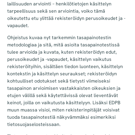
laillisuuden arviointi – henkilötietojen käsittelyn
tarpeellisuus sekä sen arviointia, voiko tämä
oikeutettu etu ylittää rekisteröidyn perusoikeudet ja -
vapaudet.
Ohjeistus kuvaa nyt tarkemmin tasapainotestin
metodologiaa ja sitä, mitä asioita tasapainotestissä
tulee arvioida ja kuvata, kuten rekisteröidyn edut,
perusoikeudet ja -vapaudet, käsittelyn vaikutus
rekisteröityihin, sisältäen tiedon luonteen, käsittelyn
kontekstin ja käsittelyn seuraukset; rekisteröidyn
kohtuulliset odotukset sekä tietysti viimeiseksi
tasapainon arvioimisen vastakkaisten oikeuksien ja
etujen välillä sekä käytettävissä olevat lieventävät
keinot, joilla on vaikutusta käsittelyyn. Lisäksi EDPB
muun muassa visioi, miten rekisterinpitäjät voisivat
tuoda tasapainotestiä näkyvämmäksi esimerkiksi
tietosuojaselosteissaan.