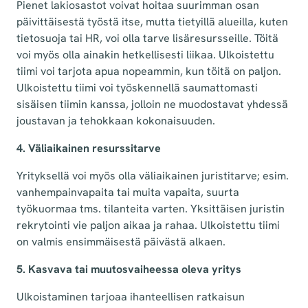
Pienet lakiosastot voivat hoitaa suurimman osan
päivittäisestä työstä itse, mutta tietyillä alueilla, kuten
tietosuoja tai HR, voi olla tarve lisäresursseille. Töitä
voi myös olla ainakin hetkellisesti liikaa. Ulkoistettu
tiimi voi tarjota apua nopeammin, kun töitä on paljon.
Ulkoistettu tiimi voi työskennellä saumattomasti
sisäisen tiimin kanssa, jolloin ne muodostavat yhdessä
joustavan ja tehokkaan kokonaisuuden.
4. Väliaikainen resurssitarve
Yrityksellä voi myös olla väliaikainen juristitarve; esim.
vanhempainvapaita tai muita vapaita, suurta
työkuormaa tms. tilanteita varten. Yksittäisen juristin
rekrytointi vie paljon aikaa ja rahaa. Ulkoistettu tiimi
on valmis ensimmäisestä päivästä alkaen.
5. Kasvava tai muutosvaiheessa oleva yritys
Ulkoistaminen tarjoaa ihanteellisen ratkaisun