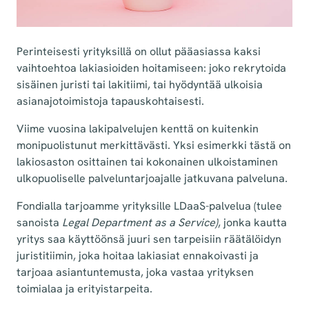
Perinteisesti yrityksillä on ollut pääasiassa kaksi
vaihtoehtoa lakiasioiden hoitamiseen: joko rekrytoida
sisäinen juristi tai lakitiimi, tai hyödyntää ulkoisia
asianajotoimistoja tapauskohtaisesti.
Viime vuosina lakipalvelujen kenttä on kuitenkin
monipuolistunut merkittävästi. Yksi esimerkki tästä on
lakiosaston osittainen tai kokonainen ulkoistaminen
ulkopuoliselle palveluntarjoajalle jatkuvana palveluna.
Fondialla tarjoamme yrityksille LDaaS-palvelua (tulee
sanoista
Legal Department as a Service)
, jonka kautta
yritys saa käyttöönsä juuri sen tarpeisiin räätälöidyn
juristitiimin, joka hoitaa lakiasiat ennakoivasti ja
tarjoaa asiantuntemusta, joka vastaa yrityksen
toimialaa ja erityistarpeita.