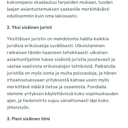
kokoonpano skaalautuu tarpeiden mukaan, tuoden
laajan asiantuntemuksen saataville merkittävästi
edullisemmin kuin oma lakiosasto.
2. Yksi sisäinen juristi
Yksittäisen juristin on mahdotonta hallita kaikkia
juridisia erikoisaloja syvällisesti. Ulkoistaminen
ratkaisee tämän haasteen tehokkaasti: ulkoinen
asiantuntijatiimi tukee sisäistä juristia joustavasti ja
vastaa vaativista erikoisalojen tehtävistä. Palkatulla
juristilla on myös lomia ja muita poissaoloja, ja hänen
irtisanoutuessaan yrityksestä katoaa usein myös
merkittävä määrä tietoa ja osaamista. Fondialla
olemme yrityksen käytettävissä koko sopimuskauden
ajan, ja tiedonsiirto sujuu vaivattomasti läpi koko
yhteistyön.
3. Pieni sisäinen tiimi