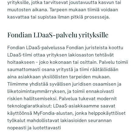
yrityksille, jotka tarvitsevat joustavuutta kasvun tai
muutosten aikana. Tarpeen mukaan tiimiä voidaan
kasvattaa tai supistaa ilman pitkiä prosesseja.
Fondian LDaaS-palvelu yrityksille
Fondian LDaaS-palvelussa Fondian juristeista koottu
LDaaS-tiimi ottaa yrityksen lakiosaston tehtävät
hoitaakseen – joko kokonaan tai osittain. Palvelu toimii
saumattomasti osana yritystä ja tiimi räätälöidään
aina asiakkaan yksilöllisten tarpeiden mukaan.
Tiimimme yhdistää syvällisen juridisen osaamisen ja
liiketoimintaymmärryksen, ja toimii ennakoivasti
riskien hallitsemiseksi. Palvelua tukevat modernit
teknologiaratkaisut: LDaaS-asiakkaamme saavat
käyttöönsä MyFondia-alustan, jonka helppokäyttöiset
työkalut mahdollistavat lakiasioiden seurannan
nopeasti ja luotettavasti