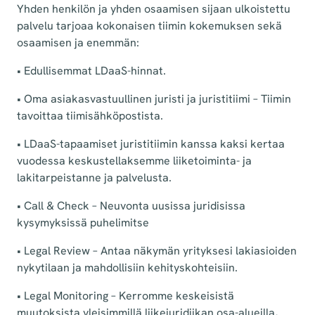
Yhden henkilön ja yhden osaamisen sijaan ulkoistettu
palvelu tarjoaa kokonaisen tiimin kokemuksen sekä
osaamisen ja enemmän:
• Edullisemmat LDaaS-hinnat.
• Oma asiakasvastuullinen juristi ja juristitiimi – Tiimin
tavoittaa tiimisähköpostista.
• LDaaS-tapaamiset juristitiimin kanssa kaksi kertaa
vuodessa keskustellaksemme liiketoiminta- ja
lakitarpeistanne ja palvelusta.
• Call & Check – Neuvonta uusissa juridisissa
kysymyksissä puhelimitse
• Legal Review – Antaa näkymän yrityksesi lakiasioiden
nykytilaan ja mahdollisiin kehityskohteisiin.
• Legal Monitoring – Kerromme keskeisistä
muutoksista yleisimmillä liikejuridiikan osa-alueilla,