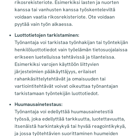
rikosrekisteriote. Esimerkiksi lasten ja nuorten
kanssa tai vanhusten kanssa työskenteleviltä
voidaan vaatia rikosrekisteriote. Ote voidaan
pyytää vain työn alkaessa.
Luottotietojen tarkistaminen:
Työnantaja voi tarkistaa työnhakijan tai työntekijän
henkilöluottotiedot vain työelämän tietosuojalaissa
erikseen luetelluissa tehtävissä ja tilanteissa.
Esimerkiksi varojen käyttöön liittyvien
järjestelmien pääkäyttäjyys, erilaiset
rahankäsittelytehtävät ja omaisuuden tai
vartiointitehtävät voivat oikeuttaa työnantajan
tarkistamaan työntekijän luottotiedot.
Huumausainetestaus:
Työnantaja voi edellyttää huumausainetestiä
työssä, joka edellyttää tarkkuutta, luotettavuutta,
itsenäistä harkintakykyä tai hyvää reagointikykyä,
ja jossa työtehtävien suorittaminen huumeiden