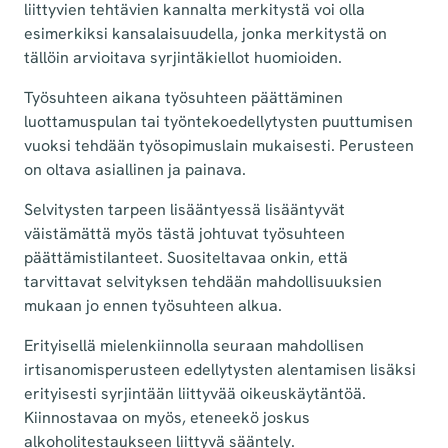
liittyvien tehtävien kannalta merkitystä voi olla
esimerkiksi kansalaisuudella, jonka merkitystä on
tällöin arvioitava syrjintäkiellot huomioiden.
Työsuhteen aikana työsuhteen päättäminen
luottamuspulan tai työntekoedellytysten puuttumisen
vuoksi tehdään työsopimuslain mukaisesti. Perusteen
on oltava asiallinen ja painava.
Selvitysten tarpeen lisääntyessä lisääntyvät
väistämättä myös tästä johtuvat työsuhteen
päättämistilanteet. Suositeltavaa onkin, että
tarvittavat selvityksen tehdään mahdollisuuksien
mukaan jo ennen työsuhteen alkua.
Erityisellä mielenkiinnolla seuraan mahdollisen
irtisanomisperusteen edellytysten alentamisen lisäksi
erityisesti syrjintään liittyvää oikeuskäytäntöä.
Kiinnostavaa on myös, eteneekö joskus
alkoholitestaukseen liittyvä sääntely.