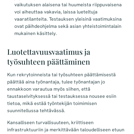
vaikutuksen alaisena tai huumeista riippuvaisena
voi aiheuttaa vakavia, laissa lueteltuja
vaaratilanteita. Testauksen yleisinä vaatimuksina
ovat päihdeohjelma sekä asian yhteistoimintalain
mukainen käsittely.
Luotettavuusvaatimus ja
työsuhteen päättäminen
Kun rekrytoinneista tai työsuhteen päättämisestä
päättää aina työnantaja, tulee työnantajan jo
ennakkoon varautua myös siihen, että
taustaselvityksessä tai testauksessa nousee esiin
tietoa, mikä estää työntekijän toimimisen
suunnitellussa tehtävässä.
Kansalliseen turvallisuuteen, kriittiseen
infrastruktuuriin ja merkittävään taloudelliseen etuun