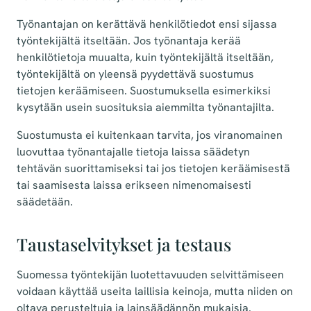
Työnantajan on kerättävä henkilötiedot ensi sijassa
työntekijältä itseltään. Jos työnantaja kerää
henkilötietoja muualta, kuin työntekijältä itseltään,
työntekijältä on yleensä pyydettävä suostumus
tietojen keräämiseen. Suostumuksella esimerkiksi
kysytään usein suosituksia aiemmilta työnantajilta.
Suostumusta ei kuitenkaan tarvita, jos viranomainen
luovuttaa työnantajalle tietoja laissa säädetyn
tehtävän suorittamiseksi tai jos tietojen keräämisestä
tai saamisesta laissa erikseen nimenomaisesti
säädetään.
Taustaselvitykset ja testaus
Suomessa työntekijän luotettavuuden selvittämiseen
voidaan käyttää useita laillisia keinoja, mutta niiden on
oltava perusteltuja ja lainsäädännön mukaisia.