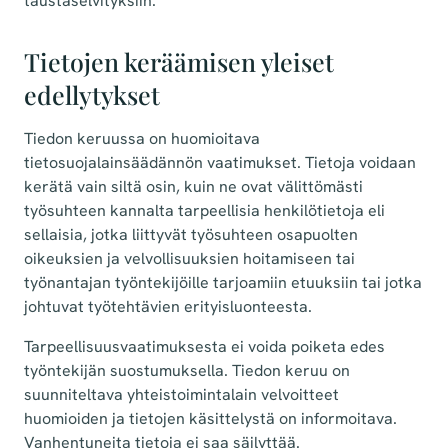
taustaselvityksiin.
Tietojen keräämisen yleiset
edellytykset
Tiedon keruussa on huomioitava
tietosuojalainsäädännön vaatimukset. Tietoja voidaan
kerätä vain siltä osin, kuin ne ovat välittömästi
työsuhteen kannalta tarpeellisia henkilötietoja eli
sellaisia, jotka liittyvät työsuhteen osapuolten
oikeuksien ja velvollisuuksien hoitamiseen tai
työnantajan työntekijöille tarjoamiin etuuksiin tai jotka
johtuvat työtehtävien erityisluonteesta.
Tarpeellisuusvaatimuksesta ei voida poiketa edes
työntekijän suostumuksella. Tiedon keruu on
suunniteltava yhteistoimintalain velvoitteet
huomioiden ja tietojen käsittelystä on informoitava.
Vanhentuneita tietoja ei saa säilyttää.