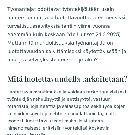
Työnantajat odottavat työntekijöiltään usein
nuhteettomuutta ja luotettavuutta, ja esimerkiksi
turvallisuusselvityksiä tehtiin viime vuonna
enemmän kuin koskaan (Yle Uutiset 24.2.2025).
Mutta mitä mahdollisuuksia työnantajilla on
luotettavuuden selvittämiseksi käytettävissään ja
mitä jos selvityksistä ilmenee jotakin?
Mitä luotettavuudella tarkoitetaan?
Luotettavuusvaatimuksella voidaan tarkoittaa yleisesti
työntekijän rehellisyyttä ja eettisyyttä, vastuun
ottamista, lojaliteettia ja salassapitoa sekä työaikojen
ja muiden sovittujen ehtojen noudattamista, mutta
monesti luotettavuusvaatimuksilla viitataan
nimenomaisesti erityisiin työntekijää koskeviin