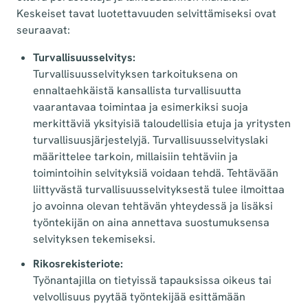
Keskeiset tavat luotettavuuden selvittämiseksi ovat
seuraavat:
Turvallisuusselvitys:
Turvallisuusselvityksen tarkoituksena on
ennaltaehkäistä kansallista turvallisuutta
vaarantavaa toimintaa ja esimerkiksi suoja
merkittäviä yksityisiä taloudellisia etuja ja yritysten
turvallisuusjärjestelyjä. Turvallisuusselvityslaki
määrittelee tarkoin, millaisiin tehtäviin ja
toimintoihin selvityksiä voidaan tehdä. Tehtävään
liittyvästä turvallisuusselvityksestä tulee ilmoittaa
jo avoinna olevan tehtävän yhteydessä ja lisäksi
työntekijän on aina annettava suostumuksensa
selvityksen tekemiseksi.
Rikosrekisteriote:
Työnantajilla on tietyissä tapauksissa oikeus tai
velvollisuus pyytää työntekijää esittämään