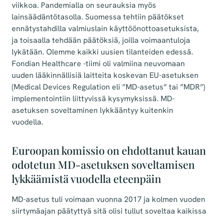
viikkoa. Pandemialla on seurauksia myös
lainsäädäntötasolla. Suomessa tehtiin päätökset
ennätystahdilla valmiuslain käyttöönottoasetuksista,
ja toisaalla tehdään päätöksiä, joilla voimaantuloja
lykätään. Olemme kaikki uusien tilanteiden edessä.
Fondian Healthcare -tiimi oli valmiina neuvomaan
uuden lääkinnällisiä laitteita koskevan EU-asetuksen
(Medical Devices Regulation eli ”MD-asetus” tai ”MDR”)
implementointiin liittyvissä kysymyksissä. MD-
asetuksen soveltaminen lykkääntyy kuitenkin
vuodella.
Euroopan komissio on ehdottanut kauan
odotetun MD-asetuksen soveltamisen
lykkäämistä vuodella eteenpäin
MD-asetus tuli voimaan vuonna 2017 ja kolmen vuoden
siirtymäajan päätyttyä sitä olisi tullut soveltaa kaikissa