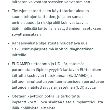
laitosten valvontaprosessien vahvistaminen
Tiettyjen esteettiseen käyttötarkoitukseen
suunniteltujen laitteiden, joilla on samat
ominaisuudet ja riskiprofiili kuin vastaavilla
lääkinnällisillä laitteilla, sisällyttäminen asetuksen
soveltamisalaan
Kansainvälistä ohjeistusta noudattava uusi
riskiluokitusjärjestelmä in vitro -diagnostiikan
laitteille
EUDAMED-tietokanta ja UDI-järjestelmä:
parannetaan läpinäkyvyyttä kattavan EU-tasoisen
laitteita koskevan tietokannan (EUDAMED) ja
laitteen ainutlaatuiseen tunnistamiseen perustuvan
laitteiden jäljitettävyysjärjestelmän (UDI) avulla
Otetaan käyttöön potilaille tarkoitettu
implanttikortti, joka sisältää tietoja implantoiduista
lääkinnällisistä laitteista