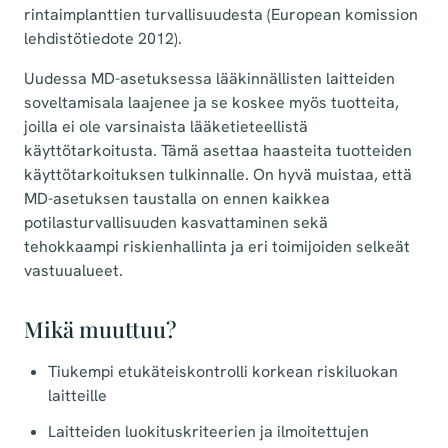
rintaimplanttien turvallisuudesta (European komission
lehdistötiedote 2012).
Uudessa MD-asetuksessa lääkinnällisten laitteiden
soveltamisala laajenee ja se koskee myös tuotteita,
joilla ei ole varsinaista lääketieteellistä
käyttötarkoitusta. Tämä asettaa haasteita tuotteiden
käyttötarkoituksen tulkinnalle. On hyvä muistaa, että
MD-asetuksen taustalla on ennen kaikkea
potilasturvallisuuden kasvattaminen sekä
tehokkaampi riskienhallinta ja eri toimijoiden selkeät
vastuualueet.
Mikä muuttuu?
Tiukempi etukäteiskontrolli korkean riskiluokan
laitteille
Laitteiden luokituskriteerien ja ilmoitettujen