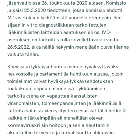
jäsenvaltioissa 26. toukokuuta 2020 alkaen. Komissio
julkaisi 25.3.2020 tiedotteen, jossa komissio ehdotti
MD-asetuksen lykkäämistä vuodella eteenpäin. Sen
sijaan in vitro-diagnostiikkaan tarkoitettujen
lääkinnällisten laitteiden asetuksen eli ns. IVD-
asetuksen on tarkoitus tulla sovellettavaksi vasta
26.5.2022, eikä näillä näkymin meneillään oleva tilanne
vaikuta tähän.
Komission lykkäysehdotus menee hyväksyttäväksi
neuvostolle ja parlamentille huhtikuun alussa, jolloin
toimielimet voivat hyväksyä lykkäysehdotuksen
toukokuun loppuun mennessä. Lykkäämisen
tarkoituksena on vapauttaa kansallisten
viranomaisten, toimeenpanoelinten ja lääkinnällisiä
laitteita valmistavien yritysten resurssit tällä hetkellä
kaikkein tärkeimpään eli meneillään olevan
koronaviruskriisin hoitoon ja sen aiheuttamiin
akuutteihin terveyttä ja turvallisuutta uhkaaviin