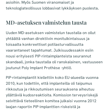
asioihin. Myös Suomen viranomaiset ja
teknologiateollisuus lobbasivat lykkäyksen puolesta
.
MD-asetuksen valmistelun tausta
Uuden MD-asetuksen valmistelun taustalla on ollut
yhtäältä vanhan direktiivin monitulkintaisuus ja
toisaalta konkreettiset potilasturvallisuutta
vaarantaneet tapahtumat. Julkisuudessakin esiin
nousi erityisesti PIP-rintaimplanteista seurannut
skandaali, jonka taustalla oli ranskalainen, vastuuseen
joutunut Poly Implant Prothèse -yhtiö.
PIP-rintaimplantit kiellettiin koko EU-alueella vuonna
2010, kun todettiin, että implanteilla oli taipumus
rikkoutua ja rikkoutumisen seurauksena aiheutuu
yllättäviä kudosreaktioita. Komission terveysriskejä
selvittävä tieteellinen komitea julkaisi vuonna 2012
laajan raportin PIP-implanttien riskeistä ja