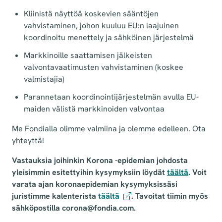
Kliinistä näyttöä koskevien sääntöjen
vahvistaminen, johon kuuluu EU:n laajuinen
koordinoitu menettely ja sähköinen järjestelmä
Markkinoille saattamisen jälkeisten
valvontavaatimusten vahvistaminen (koskee
valmistajia)
Parannetaan koordinointijärjestelmän avulla EU-
maiden välistä markkinoiden valvontaa
Me Fondialla olimme valmiina ja olemme edelleen. Ota
yhteyttä!
Vastauksia joihinkin Korona -epidemian johdosta
yleisimmin esitettyihin kysymyksiin löydät
täältä
. Voit
varata ajan koronaepidemian kysymyksissäsi
juristimme kalenterista
täältä
. Tavoitat tiimin myös
sähköpostilla corona@fondia.com.