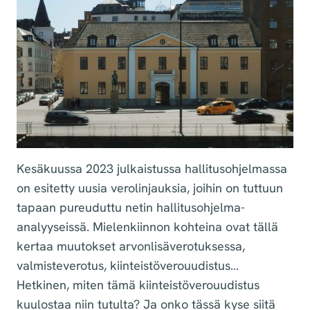
Kesäkuussa 2023 julkaistussa hallitusohjelmassa
on esitetty uusia verolinjauksia, joihin on tuttuun
tapaan pureuduttu netin hallitusohjelma-
analyyseissä. Mielenkiinnon kohteina ovat tällä
kertaa muutokset arvonlisäverotuksessa,
valmiste­­verotus, kiinteistöverouudistus…
Hetkinen, miten tämä kiinteistövero­uudistus
kuulostaa niin tutulta? Ja onko tässä kyse siitä