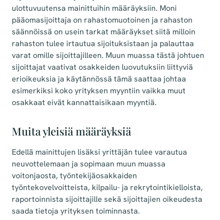
ulottuvuutensa mainittuihin määräyksiin. Moni
pääomasijoittaja on rahastomuotoinen ja rahaston
säännöissä on usein tarkat määräykset siitä milloin
rahaston tulee irtautua sijoituksistaan ja palauttaa
varat omille sijoittajilleen. Muun muassa tästä johtuen
sijoittajat vaativat osakkeiden luovutuksiin liittyviä
erioikeuksia ja käytännössä tämä saattaa johtaa
esimerkiksi koko yrityksen myyntiin vaikka muut
osakkaat eivät kannattaisikaan myyntiä.
Muita yleisiä määräyksiä
Edellä mainittujen lisäksi yrittäjän tulee varautua
neuvottelemaan ja sopimaan muun muassa
voitonjaosta, työntekijäosakkaiden
työntekovelvoitteista, kilpailu- ja rekrytointikielloista,
raportoinnista sijoittajille sekä sijoittajien oikeudesta
saada tietoja yrityksen toiminnasta.