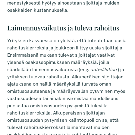
menestyksestä hyötyy ainoastaan sijoittaja muiden
osakkaiden kustannuksella.
Laimennusvaikutus ja tuleva rahoitus
Yrityksen kasvaessa on yleistä, että toteutetaan uusia
rahoituskierroksia ja joukkoon liittyy uusia sijoittajia.
Ensimmäisenä mukaan tulevat sijoittajat vaativat
yleensä osakassopimukseen määräyksiä, joilla
säädellään laimennusvaikutusta (eng.
anti-dilution
) ja
yrityksen tulevaa rahoitusta. Alkuperäisen sijoittajan
ajatuksena on näillä määräyksillä turvata oman
omistusosuuteensa ja määräysvallan pysyminen myös
vastaisuudessa tai ainakin varmistaa mahdollisuus
puolustaa omistusosuuden pysymistä tulevilla
rahoituskierroksilla. Alkuperäisen sijoittajan
omistusosuuden pysymisen kääntöpuoli on se, että
tulevat rahoituskierrokset laimentavat muiden
osakkaiden omistusosuuksia suhteettoman paljon.