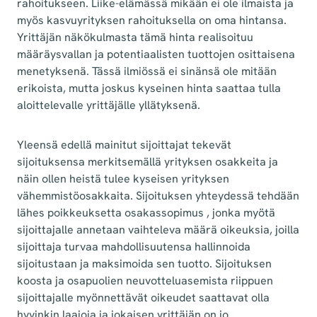
rahoitukseen. Liike-elämässä mikään ei ole ilmaista ja
myös kasvuyrityksen rahoituksella on oma hintansa.
Yrittäjän näkökulmasta tämä hinta realisoituu
määräysvallan ja potentiaalisten tuottojen osittaisena
menetyksenä. Tässä ilmiössä ei sinänsä ole mitään
erikoista, mutta joskus kyseinen hinta saattaa tulla
aloittelevalle yrittäjälle yllätyksenä.
Yleensä edellä mainitut sijoittajat tekevät
sijoituksensa merkitsemällä yrityksen osakkeita ja
näin ollen heistä tulee kyseisen yrityksen
vähemmistöosakkaita. Sijoituksen yhteydessä tehdään
lähes poikkeuksetta osakassopimus , jonka myötä
sijoittajalle annetaan vaihteleva määrä oikeuksia, joilla
sijoittaja turvaa mahdollisuutensa hallinnoida
sijoitustaan ja maksimoida sen tuotto. Sijoituksen
koosta ja osapuolien neuvotteluasemista riippuen
sijoittajalle myönnettävät oikeudet saattavat olla
hyvinkin laajoja ja jokaisen yrittäjän on jo