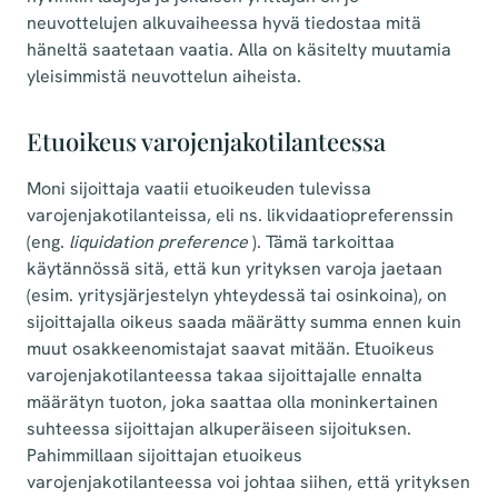
neuvottelujen alkuvaiheessa hyvä tiedostaa mitä
häneltä saatetaan vaatia. Alla on käsitelty muutamia
yleisimmistä neuvottelun aiheista.
Etuoikeus varojenjakotilanteessa
Moni sijoittaja vaatii etuoikeuden tulevissa
varojenjakotilanteissa, eli ns. likvidaatiopreferenssin
(eng.
liquidation preference
). Tämä tarkoittaa
käytännössä sitä, että kun yrityksen varoja jaetaan
(esim. yritysjärjestelyn yhteydessä tai osinkoina), on
sijoittajalla oikeus saada määrätty summa ennen kuin
muut osakkeenomistajat saavat mitään. Etuoikeus
varojenjakotilanteessa takaa sijoittajalle ennalta
määrätyn tuoton, joka saattaa olla moninkertainen
suhteessa sijoittajan alkuperäiseen sijoituksen.
Pahimmillaan sijoittajan etuoikeus
varojenjakotilanteessa voi johtaa siihen, että yrityksen