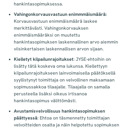
hankintasopimuksessa.
Vahingonkorvausvastuun enimmmäismäärä:
Korvausvastuun enimmäismäärä laskee
merkittävästi. Vahingonkorvauksen
enimmäismääräksi on muutettu
hankintasopimuksen laskennallinen arvo aiemmin
viisinkertaisen laskennallisen arvon sijaan.
Kielletyt kilpailunrajoitukset
: JYSE-ehtoihin on
lisätty tätä koskeva oma lukunsa. Kiellettyyn
kilpailunrajoitukseen lainvoimaisella päätöksellä
syyllistynyt toimittaja on velvollinen maksamaan
sopimussakkoa tilaajalle. Tilaajalla on samalla
perusteella lisäksi oikeus irtisanoa
hankintasopimus välittömästi.
Avustamisvelvollisuus hankintasopimuksen
päättyessä
: Ehtoa on täsmennetty toimittajan
velvoitteiden osalta ja näin helpotettu sopimuksen