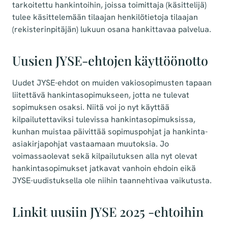
tarkoitettu hankintoihin, joissa toimittaja (käsittelijä)
tulee käsittelemään tilaajan henkilötietoja tilaajan
(rekisterinpitäjän) lukuun osana hankittavaa palvelua.
Uusien JYSE-ehtojen käyttöönotto
Uudet JYSE-ehdot on muiden vakiosopimusten tapaan
liitettävä hankintasopimukseen, jotta ne tulevat
sopimuksen osaksi. Niitä voi jo nyt käyttää
kilpailutettaviksi tulevissa hankintasopimuksissa,
kunhan muistaa päivittää sopimuspohjat ja hankinta-
asiakirjapohjat vastaamaan muutoksia. Jo
voimassaolevat sekä kilpailutuksen alla nyt olevat
hankintasopimukset jatkavat vanhoin ehdoin eikä
JYSE-uudistuksella ole niihin taannehtivaa vaikutusta.
Linkit uusiin JYSE 2025 -ehtoihin