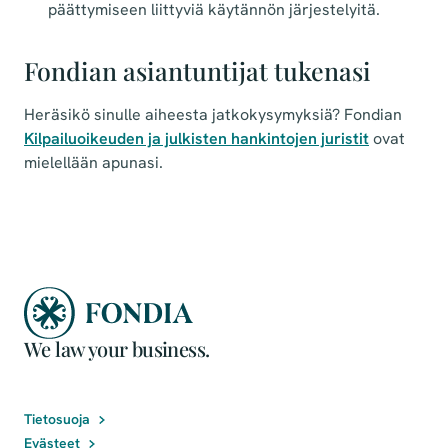
päättymiseen liittyviä käytännön järjestelyitä.
Fondian asiantuntijat tukenasi
Heräsikö sinulle aiheesta jatkokysymyksiä? Fondian
Kilpailuoikeuden ja julkisten hankintojen juristit
ovat
mielellään apunasi.
We law your business.
Tietosuoja
Evästeet