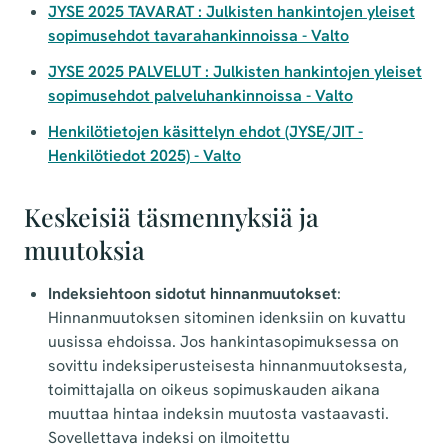
JYSE 2025 TAVARAT : Julkisten hankintojen yleiset
sopimusehdot tavarahankinnoissa - Valto
JYSE 2025 PALVELUT : Julkisten hankintojen yleiset
sopimusehdot palveluhankinnoissa - Valto
Henkilötietojen käsittelyn ehdot (JYSE/JIT -
Henkilötiedot 2025) - Valto
Keskeisiä täsmennyksiä ja
muutoksia
Indeksiehtoon sidotut hinnanmuutokset
:
Hinnanmuutoksen sitominen idenksiin on kuvattu
uusissa ehdoissa. Jos hankintasopimuksessa on
sovittu indeksiperusteisesta hinnanmuutoksesta,
toimittajalla on oikeus sopimuskauden aikana
muuttaa hintaa indeksin muutosta vastaavasti.
Sovellettava indeksi on ilmoitettu