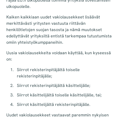
rajaa EU:n ulkopuolella toimivia yrityksiä soveltamisen
ulkopuolelle.
Kaiken kaikkiaan uudet vakiolausekkeet lisäävät
merkittävästi yritysten vastuuta riittävän
henkilötietojen suojan tasosta ja nämä muutokset
edellyttävät yrityksiltä entistä tarkempaa tutustumista
omiin yhteistyökumppaneihin.
Uusia vakiolausekkeita voidaan käyttää, kun kyseessä
on:
Siirrot rekisterinpitäjältä toiselle
rekisterinpitäjälle;
Siirrot rekisterinpitäjältä käsittelijälle;
Siirrot käsittelijältä toiselle käsittelijälle, tai;
Siirrot käsittelijältä rekisterinpitäjälle.
Uudet vakiolausekkeet vastaavat paremmin nykyisen