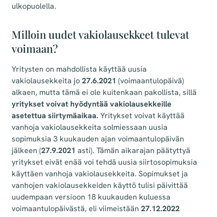
ulkopuolella.
Milloin uudet vakiolausekkeet tulevat
voimaan?
Yritysten on mahdollista käyttää uusia
vakiolausekkeita jo
27.6.2021
(voimaantulopäivä)
alkaen, mutta tämä ei ole kuitenkaan pakollista, sillä
yritykset voivat hyödyntää vakiolausekkeille
asetettua siirtymäaikaa.
Yritykset voivat käyttää
vanhoja vakiolausekkeita solmiessaan uusia
sopimuksia 3 kuukauden ajan voimaantulopäivän
jälkeen (
27.9.2021
asti). Tämän aikarajan päätyttyä
yritykset eivät enää voi tehdä uusia siirtosopimuksia
käyttäen vanhoja vakiolausekkeita. Sopimukset ja
vanhojen vakiolausekkeiden käyttö tulisi päivittää
uudempaan versioon 18 kuukauden kuluessa
voimaantulopäivästä, eli viimeistään
27.12.2022