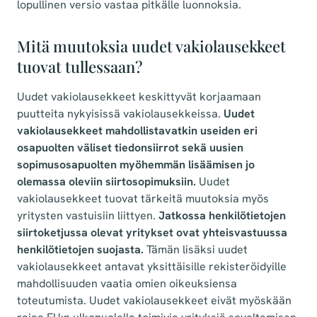
lopullinen versio vastaa pitkälle luonnoksia.
Mitä muutoksia uudet vakiolausekkeet
tuovat tullessaan?
Uudet vakiolausekkeet keskittyvät korjaamaan
puutteita nykyisissä vakiolausekkeissa.
Uudet
vakiolausekkeet mahdollistavatkin useiden eri
osapuolten väliset tiedonsiirrot sekä uusien
sopimusosapuolten myöhemmän lisäämisen jo
olemassa oleviin siirtosopimuksiin.
Uudet
vakiolausekkeet tuovat tärkeitä muutoksia myös
yritysten vastuisiin liittyen.
Jatkossa henkilötietojen
siirtoketjussa olevat yritykset ovat yhteisvastuussa
henkilötietojen suojasta.
Tämän lisäksi uudet
vakiolausekkeet antavat yksittäisille rekisteröidyille
mahdollisuuden vaatia omien oikeuksiensa
toteutumista. Uudet vakiolausekkeet eivät myöskään