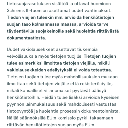
tietosuoja-asetuksen sisältöä ja ottavat huomioon
Schrems II -tuomion asettamat uudet vaatimukset.
Tiedon viejien tuleekin mm. arvioida henkilötietojen
suojan taso kolmannessa maassa, arvioida tarve
täydentäville suojakeinoille sekä huolehtia riittävästä
dokumentaatiosta.
Uudet vakiolausekkeet asettavat tiukempia
velvollisuuksia myös tietojen tuojille.
Tietojen tuojien
tulee esimerkiksi ilmoittaa tietojen viejälle, mikäli
vakiolausekkeiden edellytyksiä ei voida toteuttaa.
Tietojen tuojien tulee myös mahdollisuuksien mukaan
ilmoittaa sekä tietojen viejälle että rekisteröidyille,
mikäli kansalliset viranomaiset pyytävät pääsyä
henkilötietoihin. Heidän tulee lisäksi arvioida kyseisen
pyynnön lainmukaisuus sekä mahdollisesti vastustaa
tietopyyntöä ja huolehtia prosessin dokumentoinnista.
Näillä säännöksillä EU:n komissio pyrkii takaamaan
riittävän henkilötietojen suojan myös EU:n