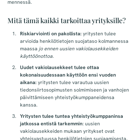
mennessä.
Mitä tämä kaikki tarkoittaa yrityksille?
Riskiarviointi on pakollista:
yritysten tulee
arvioida henkilötietojen suojataso kolmannessa
maassa
jo ennen uusien vakiolausekkeiden
käyttöönottoa.
Uudet vakiolausekkeet tulee ottaa
kokonaisuudessaan käyttöön ensi vuoden
aikana:
yritysten tulee varautua uusien
tiedonsiirtosopimusten solmimiseen ja vanhojen
päivittämiseen yhteistyökumppaneidensa
kanssa.
Yritysten tulee tuntea yhteistyökumppaninsa
jatkossa entistä tarkemmin
: uusien
vakiolausekkeiden mukaan
yritykset ovat
yhteisvastuussa henkilötietojen suojaamisesta,