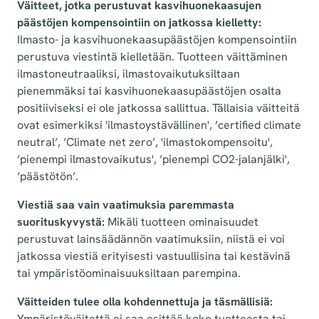
Väitteet, jotka perustuvat kasvihuonekaasujen
päästöjen kompensointiin on jatkossa kielletty:
Ilmasto- ja kasvihuonekaasupäästöjen kompensointiin
perustuva viestintä kielletään. Tuotteen väittäminen
ilmastoneutraaliksi, ilmastovaikutuksiltaan
pienemmäksi tai kasvihuonekaasupäästöjen osalta
positiiviseksi ei ole jatkossa sallittua. Tällaisia väitteitä
ovat esimerkiksi 'ilmastoystävällinen', ’certified climate
neutral’, ’Climate net zero’, 'ilmastokompensoitu',
’pienempi ilmastovaikutus', ’pienempi CO2-jalanjälki',
’päästötön’.
Viestiä saa vain vaatimuksia paremmasta
suorituskyvystä:
Mikäli tuotteen ominaisuudet
perustuvat lainsäädännön vaatimuksiin, niistä ei voi
jatkossa viestiä erityisesti vastuullisina tai kestävinä
tai ympäristöominaisuuksiltaan parempina.
Väitteiden tulee olla kohdennettuja ja täsmällisiä:
Ympäristöväitettä ei saa esittää koko tuotteesta tai