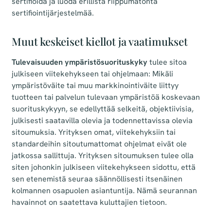
sertifioida ja luoda erillistä riippumatonta
sertifiointijärjestelmää.
Muut keskeiset kiellot ja vaatimukset
Tulevaisuuden ympäristösuorituskyky
tulee sitoa
julkiseen viitekehykseen tai ohjelmaan: Mikäli
ympäristöväite tai muu markkinointiväite liittyy
tuotteen tai palvelun tulevaan ympäristöä koskevaan
suorituskykyyn, se edellyttää selkeitä, objektiivisia,
julkisesti saatavilla olevia ja todennettavissa olevia
sitoumuksia. Yrityksen omat, viitekehyksiin tai
standardeihin sitoutumattomat ohjelmat eivät ole
jatkossa sallittuja. Yrityksen sitoumuksen tulee olla
siten johonkin julkiseen viitekehykseen sidottu, että
sen etenemistä seuraa säännöllisesti itsenäinen
kolmannen osapuolen asiantuntija. Nämä seurannan
havainnot on saatettava kuluttajien tietoon.