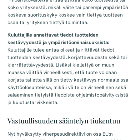
koko yrityksestä, mikäli väite tai parempi ympäristöä
koskeva suorituskyky koskee vain tiettyä tuotteen
osaa tai yrityksen tiettyä toimintaa.
Kuluttajille annettavat tiedot tuotteiden
kestävyydestä ja ympäristöominaisuuksista:
Kuluttajille tulee antaa oikeat ja riittävät tiedot
tuotteiden kestävyydestä, korjattavuudesta sekä tai
kierrätettävyydestä. Lisäksi kiellettyä on muun
muassa väittää virheellisesti, että tuote voidaan
korjata tai että sillä on tietty kestävyys normaaleissa
käyttöolosuhteissa, mikäli väite on virheellinen sekä
salaaminen tietyistä tiedoista ohjelmistopäivityksistä
ja kulutustarvikkeista.
Vastuullisuuden sääntelyn tiukentuu
Nyt hyväksytty viherpesudirektiivi on osa EU:n