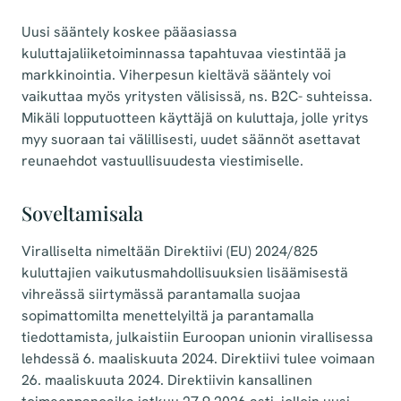
Uusi sääntely koskee pääasiassa
kuluttajaliiketoiminnassa tapahtuvaa viestintää ja
markkinointia. Viherpesun kieltävä sääntely voi
vaikuttaa myös yritysten välisissä, ns. B2C- suhteissa.
Mikäli lopputuotteen käyttäjä on kuluttaja, jolle yritys
myy suoraan tai välillisesti, uudet säännöt asettavat
reunaehdot vastuullisuudesta viestimiselle.
Soveltamisala
Viralliselta nimeltään Direktiivi (EU) 2024/825
kuluttajien vaikutusmahdollisuuksien lisäämisestä
vihreässä siirtymässä parantamalla suojaa
sopimattomilta menettelyiltä ja parantamalla
tiedottamista, julkaistiin Euroopan unionin virallisessa
lehdessä 6. maaliskuuta 2024. Direktiivi tulee voimaan
26. maaliskuuta 2024. Direktiivin kansallinen