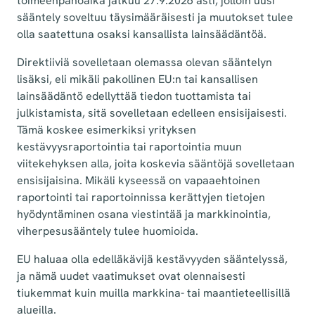
toimeenpanoaika jatkuu 27.9.2026 asti, jolloin uusi
sääntely soveltuu täysimääräisesti ja muutokset tulee
olla saatettuna osaksi kansallista lainsäädäntöä.
Direktiiviä sovelletaan olemassa olevan sääntelyn
lisäksi, eli mikäli pakollinen EU:n tai kansallisen
lainsäädäntö edellyttää tiedon tuottamista tai
julkistamista, sitä sovelletaan edelleen ensisijaisesti.
Tämä koskee esimerkiksi yrityksen
kestävyysraportointia tai raportointia muun
viitekehyksen alla, joita koskevia sääntöjä sovelletaan
ensisijaisina. Mikäli kyseessä on vapaaehtoinen
raportointi tai raportoinnissa kerättyjen tietojen
hyödyntäminen osana viestintää ja markkinointia,
viherpesusääntely tulee huomioida.
EU haluaa olla edelläkävijä kestävyyden sääntelyssä,
ja nämä uudet vaatimukset ovat olennaisesti
tiukemmat kuin muilla markkina- tai maantieteellisillä
alueilla.