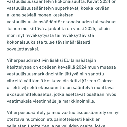
vastuullisuussääntelyn kokonaisuutta. Kevät 2024 on
vastuullisuussääntelyn superkevät, koska kevään
aikana selviää monen keskeisen
vastuullisuuslainsäädäntökokonaisuuden tulevaisuus.
Toinen merkittävä ajankohta on vuosi 2026, jolloin
moni nyt hyväksytyistä tai hyväksyttävistä
kokonaisuuksista tulee täysimääräisesti
sovellettavaksi.
Viherpesudirektiivin lisäksi EU lainsäätäjän
käsittelyssä on edelleen keväällä 2024 muun muassa
vastuullisuusmarkkinointiin liittyvä niin sanottu
vihreitä väittämiä koskeva direktiivi (Green Claims-
direktiivi) sekä ekosuunnittelun sääntelyä muuttava
ekosuunnitteluasetus, jotka asettavat osaltaan myös
vaatimuksia viestinnälle ja markkinoinnille.
Viherpesusääntely ja muu vastuullisuussääntely on nyt
otettava huomioon etupainotteisesti kaikkien
sellaisten tuotteiden ja palveluiden osalta, jotka