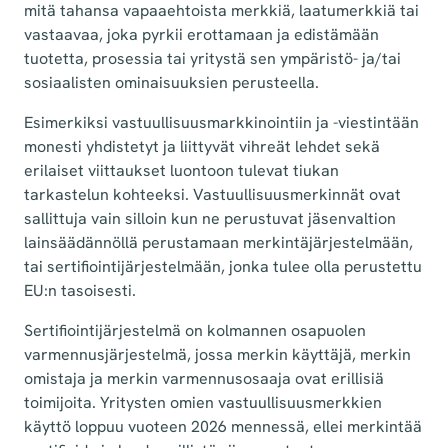
mitä tahansa vapaaehtoista merkkiä, laatumerkkiä tai
vastaavaa, joka pyrkii erottamaan ja edistämään
tuotetta, prosessia tai yritystä sen ympäristö- ja/tai
sosiaalisten ominaisuuksien perusteella.
Esimerkiksi vastuullisuusmarkkinointiin ja -viestintään
monesti yhdistetyt ja liittyvät vihreät lehdet sekä
erilaiset viittaukset luontoon tulevat tiukan
tarkastelun kohteeksi. Vastuullisuusmerkinnät ovat
sallittuja vain silloin kun ne perustuvat jäsenvaltion
lainsäädännöllä perustamaan merkintäjärjestelmään,
tai sertifiointijärjestelmään, jonka tulee olla perustettu
EU:n tasoisesti.
Sertifiointijärjestelmä on kolmannen osapuolen
varmennusjärjestelmä, jossa merkin käyttäjä, merkin
omistaja ja merkin varmennusosaaja ovat erillisiä
toimijoita. Yritysten omien vastuullisuusmerkkien
käyttö loppuu vuoteen 2026 mennessä, ellei merkintää