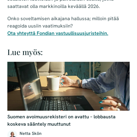
saattavat olla markkinoilla keväällä 2026.
Onko soveltamisen aikajana hallussa; milloin pitää
reagoida uusiin vaatimuksiin?
Ota yhteyttä Fondian vastuullisuusjuristeihin.
Lue myös:
Suomen avoimuusrekisteri on avattu – lobbausta
koskeva sääntely muuttunut
Netta Skön