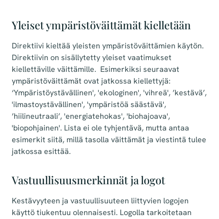
Yleiset ympäristöväittämät kielletään
Direktiivi kieltää yleisten ympäristöväittämien käytön.
Direktiivin on sisällytetty yleiset vaatimukset
kiellettäville väittämille. Esimerkiksi seuraavat
ympäristöväittämät ovat jatkossa kiellettyjä:
‘Ympäristöystävällinen', 'ekologinen', 'vihreä', ’kestävä’,
'ilmastoystävällinen', 'ympäristöä säästävä',
’hiilineutraali’, 'energiatehokas', 'biohajoava',
'biopohjainen'. Lista ei ole tyhjentävä, mutta antaa
esimerkit siitä, millä tasolla väittämät ja viestintä tulee
jatkossa esittää.
Vastuullisuusmerkinnät ja logot
Kestävyyteen ja vastuullisuuteen liittyvien logojen
käyttö tiukentuu olennaisesti. Logolla tarkoitetaan