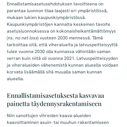
Ennallistamisasetusehdotuksen tavoitteena on
parantaa luonnon tilaa laajasti eri ympäristöissä,
mukaan lukien kaupunkiympäristössä.
Kaupunkiympäristöjen kannalta keskeinen tavoite
asetusluonnoksessa on kokonaisheikentämättömyys
(ns.
no net loss
) vuoteen 2030 mennessä. Tämä
tarkoittaa sitä, että viheralueita ja latvuspeitteisyyttä
tulee vuonna 2030 olla kunnassa vähintään saman
verran kuin niitä oli vuonna 2021. Latvuspeitteisyyden
ja viheralueiden vähenemistä kunnan alueella voidaan
korvata lisäämällä sitä muualla saman kunnan
alueella.
Ennallistamisasetuksesta kasvavaa
painetta täydennysrakentamiseen
Niin sanottujen vihreiden kaava-alueiden
kaavoittaminen asuin- tai muuhun rakentamiseen