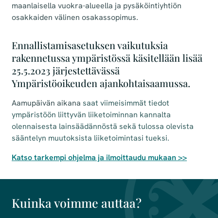
maanlaisella vuokra-alueella ja pysäköintiyhtiön
osakkaiden välinen osakassopimus.
Ennallistamisasetuksen vaikutuksia
rakennetussa ympäristössä käsitellään lisää
25.5.2023 järjestettävässä
Ympäristöoikeuden ajankohtaisaamussa.
Aamupäivän aikana
saat viimeisimmät tiedot
ympäristöön liittyvän liiketoiminnan kannalta
olennaisesta lainsäädännöstä sekä tulossa olevista
sääntelyn muutoksista liiketoimintasi tueksi.
Katso tarkempi ohjelma ja ilmoittaudu mukaan >>
Kuinka voimme auttaa?