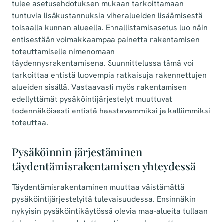
tulee asetusehdotuksen mukaan tarkoittamaan
tuntuvia lisäkustannuksia viheralueiden lisäämisestä
toisaalla kunnan alueella. Ennallistamisasetus luo näin
entisestään voimakkaampaa painetta rakentamisen
toteuttamiselle nimenomaan
täydennysrakentamisena. Suunnittelussa tämä voi
tarkoittaa entistä luovempia ratkaisuja rakennettujen
alueiden sisällä. Vastaavasti myös rakentamisen
edellyttämät pysäköintijärjestelyt muuttuvat
todennäköisesti entistä haastavammiksi ja kalliimmiksi
toteuttaa.
Pysäköinnin järjestäminen
täydentämisrakentamisen yhteydessä
Täydentämisrakentaminen muuttaa väistämättä
pysäköintijärjestelyitä tulevaisuudessa. Ensinnäkin
nykyisin pysäköintikäytössä olevia maa-alueita tullaan