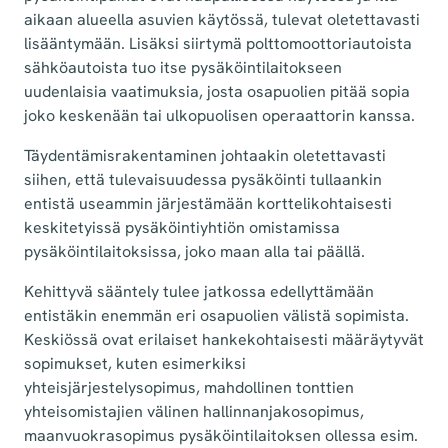
aikaan alueella asuvien käytössä, tulevat oletettavasti
lisääntymään. Lisäksi siirtymä polttomoottoriautoista
sähköautoista tuo itse pysäköintilaitokseen
uudenlaisia vaatimuksia, josta osapuolien pitää sopia
joko keskenään tai ulkopuolisen operaattorin kanssa.
Täydentämisrakentaminen johtaakin oletettavasti
siihen, että tulevaisuudessa pysäköinti tullaankin
entistä useammin järjestämään korttelikohtaisesti
keskitetyissä pysäköintiyhtiön omistamissa
pysäköintilaitoksissa, joko maan alla tai päällä.
Kehittyvä sääntely tulee jatkossa edellyttämään
entistäkin enemmän eri osapuolien välistä sopimista.
Keskiössä ovat erilaiset hankekohtaisesti määräytyvät
sopimukset, kuten esimerkiksi
yhteisjärjestelysopimus, mahdollinen tonttien
yhteisomistajien välinen hallinnanjakosopimus,
maanvuokrasopimus pysäköintilaitoksen ollessa esim.