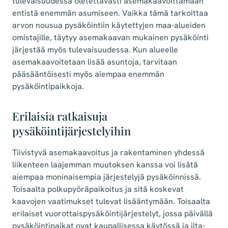
tulevaisuudessa oletettavasti asemakaavoittamaan
entistä enemmän asumiseen. Vaikka tämä tarkoittaa
arvon nousua pysäköintiin käytettyjen maa-alueiden
omistajille, täytyy asemakaavan mukainen pysäköinti
järjestää myös tulevaisuudessa. Kun alueelle
asemakaavoitetaan lisää asuntoja, tarvitaan
pääsääntöisesti myös aiempaa enemmän
pysäköintipaikkoja.
Erilaisia ratkaisuja
pysäköintijärjestelyihin
Tiivistyvä asemakaavoitus ja rakentaminen yhdessä
liikenteen laajemman muutoksen kanssa voi lisätä
aiempaa moninaisempia järjestelyjä pysäköinnissä.
Toisaalta polkupyöräpaikoitus ja sitä koskevat
kaavojen vaatimukset tulevat lisääntymään. Toisaalta
erilaiset vuorottaispysäköintijärjestelyt, jossa päivällä
pysäköintipaikat ovat kaupallisessa käytössä ja ilta-