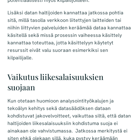
potentiaalisesti myös kilpailijoilleen.
Lisäksi datan haltijoiden kannattaa jatkossa pohtia
sitä, millä tasolla verkkoon liitettyjen laitteiden tai
niihin liittyvien palveluiden keräämää dataa kannattaa
käsitellä sekä missä prosessin vaiheessa käsittely
kannattaa toteuttaa, jotta käsittelyyn käytetyt
resurssit eivät valu suoraan esimerkiksi sen
kilpailijalle.
Vaikutus liikesalaisuuksien
suojaan
Kun otetaan huomioon analysointityökalujen ja
tekoälyn kehitys sekä datasäädöksen dataan
kohdistuvat jakovelvoitteet, vaikuttaa siltä, että datan
haltijoiden liikesalaisuuksiin kohdistuma suoja ei
ainakaan ole vahvistumassa. Jatkossa merkitystä ei
siten ehkä olekaan sillä, kuka pystyy keräämään