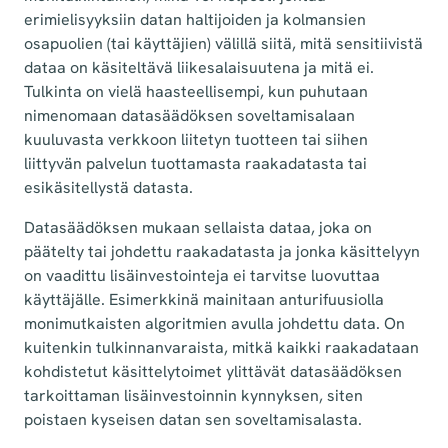
erimielisyyksiin datan haltijoiden ja kolmansien
osapuolien (tai käyttäjien) välillä siitä, mitä sensitiivistä
dataa on käsiteltävä liikesalaisuutena ja mitä ei.
Tulkinta on vielä haasteellisempi, kun puhutaan
nimenomaan datasäädöksen soveltamisalaan
kuuluvasta verkkoon liitetyn tuotteen tai siihen
liittyvän palvelun tuottamasta raakadatasta tai
esikäsitellystä datasta.
Datasäädöksen mukaan sellaista dataa, joka on
päätelty tai johdettu raakadatasta ja jonka käsittelyyn
on vaadittu lisäinvestointeja ei tarvitse luovuttaa
käyttäjälle. Esimerkkinä mainitaan anturifuusiolla
monimutkaisten algoritmien avulla johdettu data. On
kuitenkin tulkinnanvaraista, mitkä kaikki raakadataan
kohdistetut käsittelytoimet ylittävät datasäädöksen
tarkoittaman lisäinvestoinnin kynnyksen, siten
poistaen kyseisen datan sen soveltamisalasta.