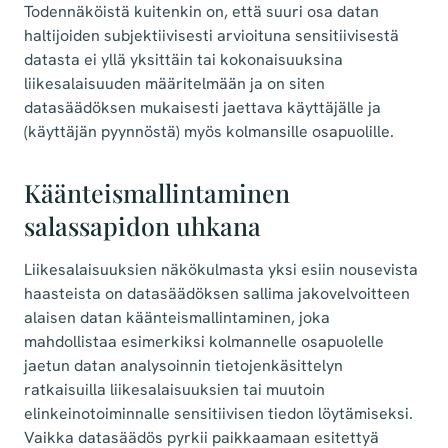
Todennäköistä kuitenkin on, että suuri osa datan
haltijoiden subjektiivisesti arvioituna sensitiivisestä
datasta ei yllä yksittäin tai kokonaisuuksina
liikesalaisuuden määritelmään ja on siten
datasäädöksen mukaisesti jaettava käyttäjälle ja
(käyttäjän pyynnöstä) myös kolmansille osapuolille.
Käänteismallintaminen
salassapidon uhkana
Liikesalaisuuksien näkökulmasta yksi esiin nousevista
haasteista on datasäädöksen sallima jakovelvoitteen
alaisen datan käänteismallintaminen, joka
mahdollistaa esimerkiksi kolmannelle osapuolelle
jaetun datan analysoinnin tietojenkäsittelyn
ratkaisuilla liikesalaisuuksien tai muutoin
elinkeinotoiminnalle sensitiivisen tiedon löytämiseksi.
Vaikka datasäädös pyrkii paikkaamaan esitettyä