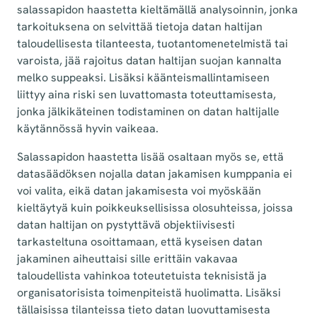
salassapidon haastetta kieltämällä analysoinnin, jonka
tarkoituksena on selvittää tietoja datan haltijan
taloudellisesta tilanteesta, tuotantomenetelmistä tai
varoista, jää rajoitus datan haltijan suojan kannalta
melko suppeaksi. Lisäksi käänteismallintamiseen
liittyy aina riski sen luvattomasta toteuttamisesta,
jonka jälkikäteinen todistaminen on datan haltijalle
käytännössä hyvin vaikeaa.
Salassapidon haastetta lisää osaltaan myös se, että
datasäädöksen nojalla datan jakamisen kumppania ei
voi valita, eikä datan jakamisesta voi myöskään
kieltäytyä kuin poikkeuksellisissa olosuhteissa, joissa
datan haltijan on pystyttävä objektiivisesti
tarkasteltuna osoittamaan, että kyseisen datan
jakaminen aiheuttaisi sille erittäin vakavaa
taloudellista vahinkoa toteutetuista teknisistä ja
organisatorisista toimenpiteistä huolimatta. Lisäksi
tällaisissa tilanteissa tieto datan luovuttamisesta