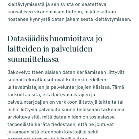
kieltäytymisestä ja sen syistä on saatettava
kansallisen viranomaisen tietoon, mikä osaltaan
nostanee kynnystä datan jakamisesta kieltäytymiseen.
Datasäädös huomioitava jo
laitteiden ja palveluiden
suunnittelussa
Jakovelvoitteen alaisen datan keräämiseen liittyvät
suunnitteluratkaisut ovat kuitenkin edelleen
laitevalmistajien ja palveluntarjoajien käsissä. Tämä
tarkoittaa sitä, että laitevalmistajien ja
palveluntarjoajien on verkkoon liitettyjä laitteita tai
niihin liittyviä palveluita suunnitellessaan tarkemmin
arvioitava sitä, mitä dataa niiden on tosiasiassa
tarpeellista kerätä tiedostaen, että ne joutuvat
jakamaan sitä eteenpäin käyttäjille sekä