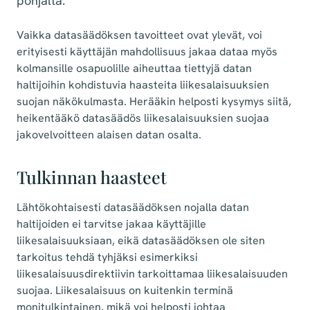
pohjalta.
Vaikka datasäädöksen tavoitteet ovat ylevät, voi
erityisesti käyttäjän mahdollisuus jakaa dataa myös
kolmansille osapuolille aiheuttaa tiettyjä datan
haltijoihin kohdistuvia haasteita liikesalaisuuksien
suojan näkökulmasta. Herääkin helposti kysymys siitä,
heikentääkö datasäädös liikesalaisuuksien suojaa
jakovelvoitteen alaisen datan osalta.
Tulkinnan haasteet
Lähtökohtaisesti datasäädöksen nojalla datan
haltijoiden ei tarvitse jakaa käyttäjille
liikesalaisuuksiaan, eikä datasäädöksen ole siten
tarkoitus tehdä tyhjäksi esimerkiksi
liikesalaisuusdirektiivin tarkoittamaa liikesalaisuuden
suojaa. Liikesalaisuus on kuitenkin terminä
monitulkintainen, mikä voi helposti johtaa