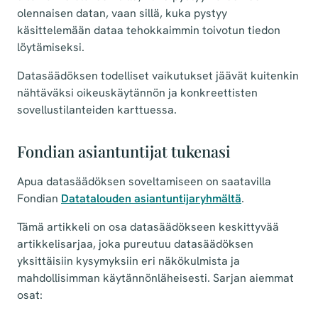
olennaisen datan, vaan sillä, kuka pystyy
käsittelemään dataa tehokkaimmin toivotun tiedon
löytämiseksi.
Datasäädöksen todelliset vaikutukset jäävät kuitenkin
nähtäväksi oikeuskäytännön ja konkreettisten
sovellustilanteiden karttuessa.
Fondian asiantuntijat tukenasi
Apua datasäädöksen soveltamiseen on saatavilla
Fondian
Datatalouden asiantuntijaryhmältä
.
Tämä artikkeli on osa datasäädökseen keskittyvää
artikkelisarjaa, joka pureutuu datasäädöksen
yksittäisiin kysymyksiin eri näkökulmista ja
mahdollisimman käytännönläheisesti. Sarjan aiemmat
osat: