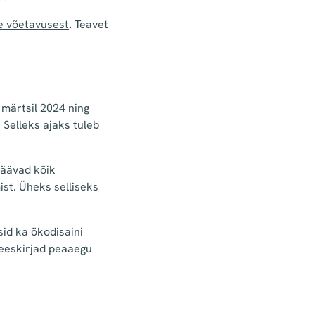
se võetavusest
.
Teavet
 märtsil 2024 ning
 Selleks ajaks tuleb
jäävad kõik
ist. Üheks selliseks
id ka ökodisaini
 eeskirjad peaaegu