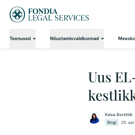
Teenused
Nõustamisvaldkonnad
Meesk
Uus EL-
kestlik
Kaisa Borštšik
Blogi
25. apr