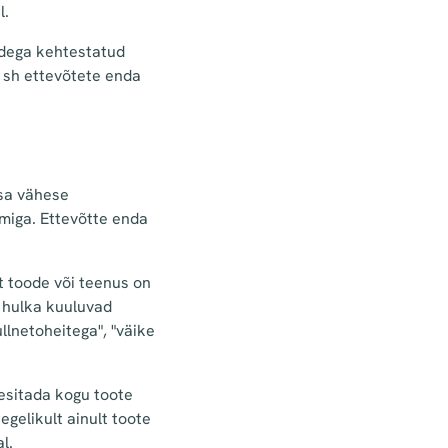
el.
tidega kehtestatud
, sh ettevõtete enda
asa vähese
miga. Ettevõtte enda
t toode või teenus on
e hulka kuuluvad
ullnetoheitega", "väike
esitada kogu toote
gelikult ainult toote
al.