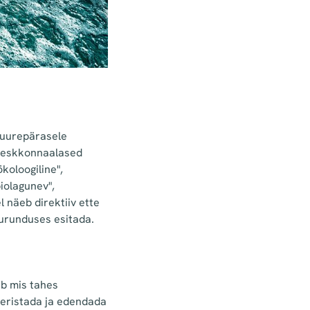
 suurepärasele
 keskkonnaalased
koloogiline",
iolagunev",
 näeb direktiiv ette
turunduses esitada.
b mis tahes
 eristada ja edendada