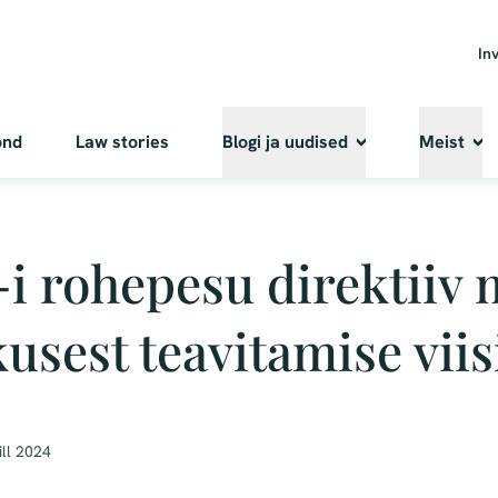
In
ond
Law stories
Blogi ja uudised
Meist
i rohepesu direktiiv
kusest teavitamise viis
ill 2024