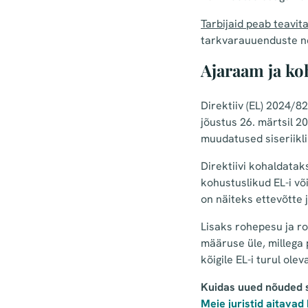
Tarbijaid peab teavi
tarkvarauuenduste ne
Ajaraam ja ko
Direktiiv (EL) 2024/8
jõustus 26. märtsil 2
muudatused siseriikl
Direktiivi kohaldatak
kohustuslikud EL-i võ
on näiteks ettevõtte
Lisaks rohepesu ja r
määruse üle, millega
kõigile EL-i turul ole
Kuidas uued nõuded si
Meie juristid aitavad