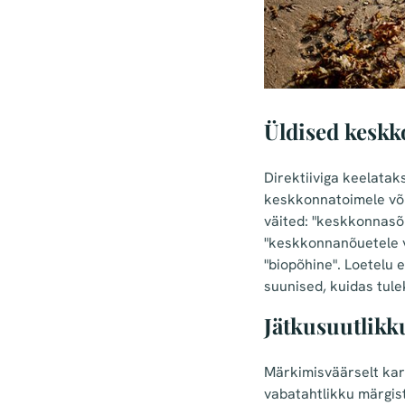
Üldised keskk
Direktiiviga keelata
keskkonnatoimele või
väited: "keskkonnasõb
"keskkonnanõuetele va
"biopõhine". Loetelu 
suunised, kuidas tule
Jätkusuutlikk
Märkimisväärselt kar
vabatahtlikku märgis