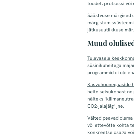
toodet, protsessi või
Säästvuse märgised on
märgistamissüsteemil 
jätkusuutlikkuse mär
Muud olulise
Tulevasele keskkonn
süsinikuheitega maja
programmid ei ole e
Kasvuhoonegaaside h
heite seisukohast neut
näiteks "kliimaneutraa
CO2-jalajälg" jne.
Väited peavad olema 
või ettevõtte kohta t
konkreetse osaga või