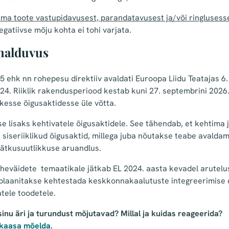
tama toote vastupidavusest, parandatavusest ja/või ringluses
gatiivse mõju kohta ei tohi varjata.
halduvus
25 ehk nn rohepesu direktiiv avaldati Euroopa Liidu Teatajas 6.
024. Riiklik rakendusperiood kestab kuni 27. septembrini 2026.
ikesse õigusaktidesse üle võtta.
se lisaks kehtivatele õigusaktidele. See tähendab, et kehtima 
i siseriiklikud õigusaktid, millega juba nõutakse teabe avaldam
 jätkusuutlikkuse aruandlus.
oheväidete temaatikale jätkab EL 2024. aasta kevadel arutelus
 plaanitakse kehtestada keskkonnakaalutuste integreerimise
vatele toodetele.
nu äri ja turundust mõjutavad? Millal ja kuidas reageerida?
 kaasa mõelda.