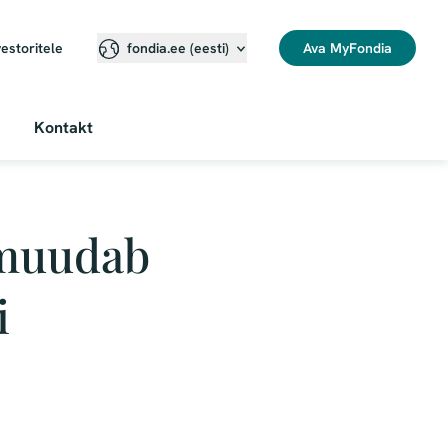
vestoritele
Ava MyFondia
fondia.ee (eesti)
Kontakt
 muudab
i