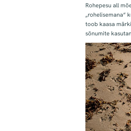
Rohepesu all mõe
„rohelisemana“ ku
toob kaasa märki
sõnumite kasuta