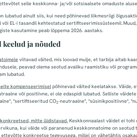
 ettevõtet selle keskkonna- ja/või sotsiaalsete omaduste alus
 lubatud ainult siis, kui need põhinevad liikmesriigi õigusak
või EL-i tasandil kehtestatud sertifitseerimissüsteemil. Muud
giste kasutamine peab lõppema 2026. aastaks.
d keelud ja nõuded
atoimele
viitavad väited, mis loovad mulje, et tarbija aitab ka
ndusele, peavad olema seotud avaliku raamistiku või program
nam lubatud.
eite kompenseerimisel
põhinevad väited keelatakse. Väide, e
raalne või positiivne, ei ole edaspidi lubatud. Selliste väidet
lne", "sertifitseeritud CO
-neutraalne", "süsinikpositiivne", "n
2
konkreetsed, mitte üldistavad.
Keskkonnaalast väidet ei tohi 
ervikuna, kui väide või paranenud keskkonnatoime on seotud te
 ettevõtte konkreetse tegevusega, millel on vähetähtis osaka