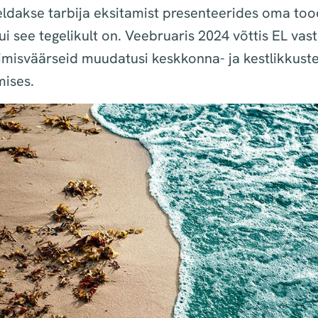
ldakse tarbija eksitamist presenteerides oma too
i see tegelikult on. Veebruaris 2024 võttis EL vastu
misväärseid muudatusi keskkonna- ja kestlikkust
mises.