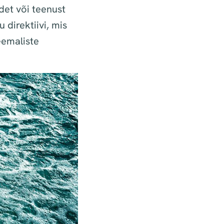
det või teenust
 direktiivi, mis
eemaliste