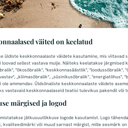
onnaalased väited on keelatud
kse üldiste keskkonnaalaste väidete kasutamine, mis viitavad
 loovad sellest vastava mulje. Näiteks keelatakse järgmised
ralik", "ökosõbralik", "keskkonnasäästlik", "loodussõbralik", "ö
stav", „kliimasõbralik“, „süsinikusõbralik“, "energiatõhus", "b
ei ole ammendav. Üldsõnaliste keskkonnaalaste väidete asemel
ks vastavaid keskkonnaalaseid teatisi tulevikus pakendil või 
use märgised ja logod
mistatakse jätkusuutlikkuse logode kasutamist. Logo tähenda
t, kvaliteedimärki või muud sarnast märgist, mille eesmärk on