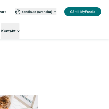
erare
Gå till MyFondia
fondia.se (svenska)⁠
Kontakt