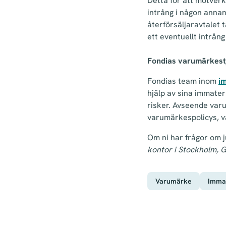
Detta för att motverk
intrång i någon annans
återförsäljaravtalet 
ett eventuellt intrån
Fondias varumärkest
Fondias team inom
i
hjälp av sina immateri
risker. Avseende va
varumärkespolicys, v
Om ni har frågor om 
kontor i Stockholm, 
Varumärke
Immat