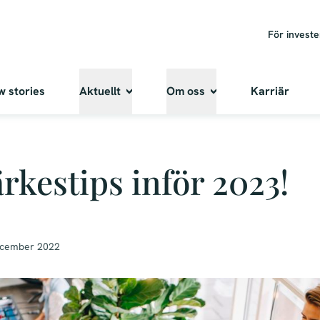
För invest
w stories
Aktuellt
Om oss
Karriär
kestips inför 2023!
ecember 2022