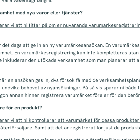
vara väsentligt längre.
samhet med nya varor eller tjänster?
ar vi att ni tittar på om er nuvarande varumärkesregistreri
är det dags att ge in en ny varumärkesansökan. En varumärkes
amhet. En varumärkesregistrering kan inte kompletteras utan 
te inkluderar den utökade verksamhet som man planerar att
när en ansökan ges in, dvs försök få med de verksamhetsplan
 undvika behovet av nyansökningar. På så vis sparar ni både 
ågon annan hinner registrera varumärket före er för den ber
jare för en produkt?
r vi att ni kontrollerar att varumärket för dessa produkter ä
återförsäljare. Samt att det är registrerat för just de produkt