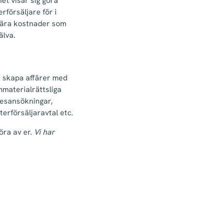
et visar sig göra
rförsäljare för i
 bära kostnader som
älva.
t skapa affärer med
immaterialrättsliga
esansökningar,
erförsäljaravtal etc.
öra av er.
Vi har