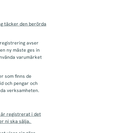
ng täcker den berörda
registrering avser
en ny måste ges in
 använda varumärket
er som finns de
tid och pengar och
örda verksamheten.
r registrerat i det
er ni ska sälja.