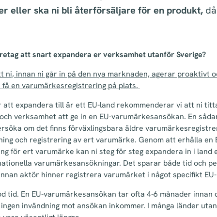
er eller ska ni bli återförsäljare för en produkt,
då
företag att snart expandera er verksamhet utanför Sverige?
att ni, innan ni går in på den nya marknaden, agerar proaktivt 
få en varumärkesregistrering på plats.
 att expandera till är ett EU-land rekommenderar vi att ni tit
ag och verksamhet att ge in en EU-varumärkesansökan. En såda
rsöka om det finns förväxlingsbara äldre varumärkesregistrer
ing och registrering av ert varumärke. Genom att erhålla en 
g för ert varumärke kan ni steg för steg expandera in i land e
 nationella varumärkesansökningar. Det sparar både tid och p
annan aktör hinner registrera varumärket i något specifikt EU-
i god tid. En EU-varumärkesansökan tar ofta 4-6 månader innan
ge ingen invändning mot ansökan inkommer. I många länder uta