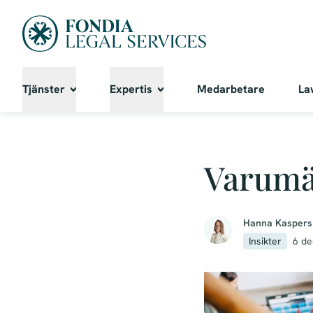
Tjänster
Expertis
Medarbetare
La
Varumär
Hanna Kaspers
Insikter
6 d