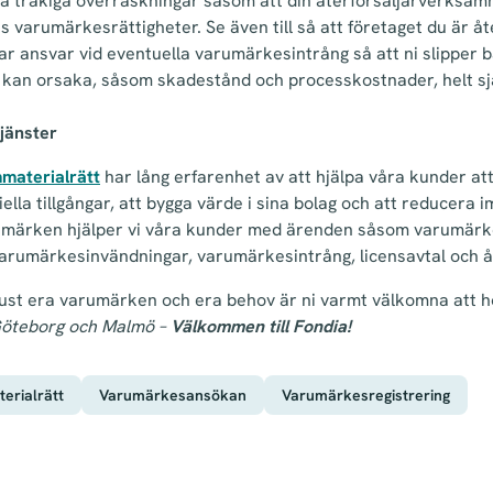
a tråkiga överraskningar såsom att din återförsäljarverksamh
 varumärkesrättigheter. Se även till så att företaget du är åte
tar ansvar vid eventuella varumärkesintrång så att ni slipper
g kan orsaka, såsom skadestånd och processkostnader, helt sj
jänster
mmaterialrätt
har lång erfarenhet av att hjälpa våra kunder at
ella tillgångar, att bygga värde i sina bolag och att reducera 
rumärken hjälper vi våra kunder med ärenden såsom varumärk
arumärkesinvändningar, varumärkesintrång, licensavtal och åt
just era varumärken och era behov är ni varmt välkomna att h
Göteborg och Malmö –
Välkommen till Fondia!
erialrätt
Varumärkesansökan
Varumärkesregistrering