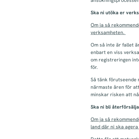
ansökningsprocessen 
Ska ni utöka er verk
Om ja så rekommender
verksamheten.
Om så inte är fallet 
enbart en viss verks
om registreringen in
för.
Så tänk förutseende 
närmaste åren för att
minskar risken att n
Ska ni bli återförsäl
Om ja så rekommendera
land där ni ska agera 