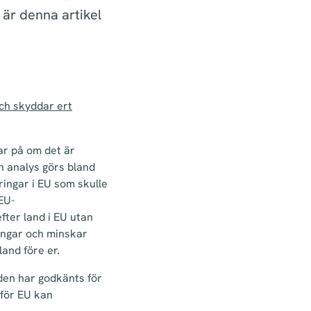
 är denna artikel
och skyddar ert
tar på om det är
n analys görs bland
ingar i EU som skulle
EU-
fter land i EU utan
engar och minskar
land före er.
 den har godkänts för
nför EU kan