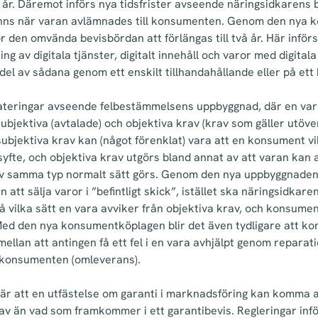
re år. Däremot införs nya tidsfrister avseende näringsidkarens 
e fanns när varan avlämnades till konsumenten. Genom den ny
r den omvända bevisbördan att förlängas till två år. Här införs
jning av digitala tjänster, digitalt innehåll och varor med digita
l av sådana genom ett enskilt tillhandahållande eller på ett 
ateringar avseende felbestämmelsens uppbyggnad, där en vara
ubjektiva (avtalade) och objektiva krav (krav som gäller utöve
ubjektiva krav kan (något förenklat) vara att en konsument vi
t syfte, och objektiva krav utgörs bland annat av att varan k
av samma typ normalt sätt görs. Genom den nya uppbyggnade
n att sälja varor i ”befintligt skick”, istället ska näringsidka
vilka sätt en vara avviker från objektiva krav, och konsum
Med den nya konsumentköplagen blir det även tydligare att ko
mellan att antingen få ett fel i en vara avhjälpt genom reparat
ll konsumenten (omleverans).
är att en utfästelse om garanti i marknadsföring kan komma a
av än vad som framkommer i ett garantibevis. Regleringar inf