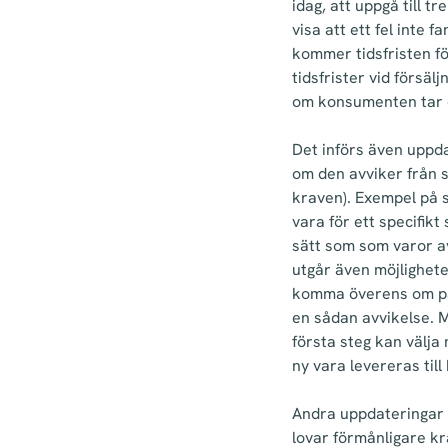
idag, att uppgå till t
visa att ett fel int
kommer tidsfristen fö
tidsfrister vid försäl
om konsumenten tar de
Det införs även uppd
om den avviker från s
kraven). Exempel på s
vara för ett specifik
sätt som som varor 
utgår även möjlighete
komma överens om på 
en sådan avvikelse. 
första steg kan välja 
ny vara levereras ti
Andra uppdateringar 
lovar förmånligare kr