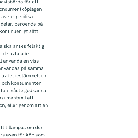
bevisbörda för att
a konsumentköplagen
 även specifika
la delar, beroende på
kontinuerligt sätt.
 ska anses felaktig
r de avtalade
ll använda en viss
an användas på samma
n av felbestämmelsen
ren och konsumenten
enten måste godkänna
nsumenten i ett
ion, eller genom att en
tt tillämpas om den
örs även för köp som