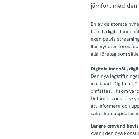
jämfört med den
En av de största nyhe
tjänst, digitalt innehå
exempelvis streaming-
fler nyheter föreslå
alla företag som sälj
Digitala innehåll, di
Den nya lagstiftninge
marknad. Digitala tjän
omfattas, liksom var
Det införs också skyld
att informera och up
säkerhetsuppdaterin
Längre omvänd bevisb
Även i den nya konsu