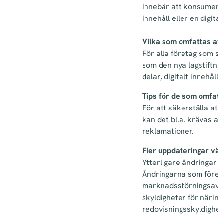
innebär att konsumente
innehåll eller en digit
Vilka som omfattas av
För alla företag som 
som den nya lagstiftni
delar, digitalt innehå
Tips för de som omfat
För att säkerställa a
kan det bl.a. krävas 
reklamationer.
Fler uppdateringar vä
Ytterligare ändringar 
Ändringarna som före
marknadsstörningsav
skyldigheter för näri
redovisningsskyldigh