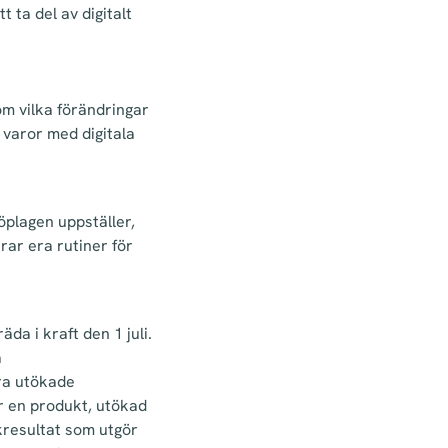
t ta del av digitalt
om vilka förändringar
v varor med digitala
öplagen uppställer,
rar era rutiner för
da i kraft den 1 juli.
a
ra utökade
er en produkt, utökad
kresultat som utgör