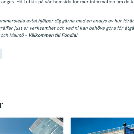
a anges. Håll utkik på vår hemsida för mer information om d
mmersiella avtal hjälper dig gärna med en analys av hur förän
ffar just er verksamhet och vad ni kan behöva göra för åtgär
 och Malmö –
Välkommen till Fondia!
r