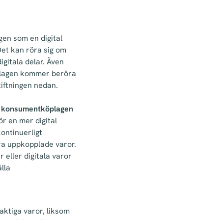
gen som en digital
 Det kan röra sig om
gitala delar. Även
öplagen kommer beröra
stiftningen nedan.
nya konsumentköplagen
r en mer digital
kontinuerligt
ra uppkopplade varor.
r eller digitala varor
lla
ktiga varor, liksom