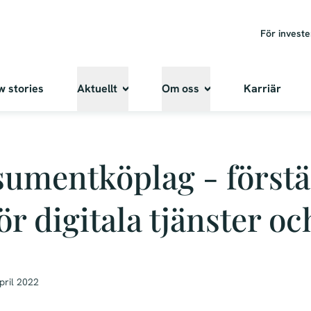
För invest
w stories
Aktuellt
Om oss
Karriär
umentköplag - förstä
ör digitala tjänster oc
pril 2022