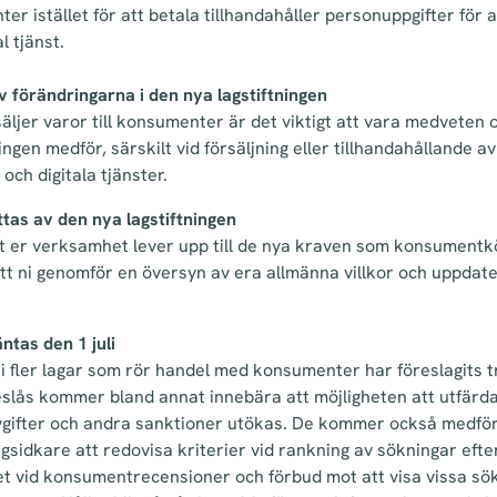
r istället för att betala tillhandahåller personuppgifter för at
al tjänst.
 förändringarna i den nya lagstiftningen
säljer varor till konsumenter är det viktigt att vara medveten 
ngen medför, särskilt vid försäljning eller tillhandahållande a
ll och digitala tjänster.
tas av den nya lagstiftningen
tt er verksamhet lever upp till de nya kraven som konsumentk
att ni genomför en översyn av era allmänna villkor och uppdate
ntas den 1 juli
i fler lagar som rör handel med konsumenter har föreslagits trä
slås kommer bland annat innebära att möjligheten att utfärd
gifter och andra sanktioner utökas. De kommer också medfö
ngsidkare att redovisa kriterier vid rankning av sökningar eft
et vid konsumentrecensioner och förbud mot att visa vissa sö