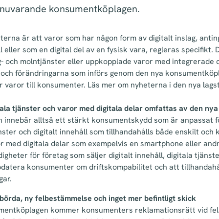
 nuvarande konsumentköplagen.
terna är att varor som har någon form av digitalt inslag, antin
ll eller som en digital del av en fysisk vara, regleras specifikt.
 och molntjänster eller uppkopplade varor med integrerade di
s, och förändringarna som införs genom den nya konsumentk
er varor till konsumenter. Läs mer om nyheterna i den nya lag
gitala tjänster och varor med digitala delar omfattas av den 
n innebär alltså ett stärkt konsumentskydd som är anpassat fö
ster och digitalt innehåll som tillhandahålls både enskilt och 
or med digitala delar som exempelvis en smartphone eller and
igheter för företag som säljer digitalt innehåll, digitala tjänste
pdatera konsumenter om driftskompabilitet och att tillhandahå
gar.
örda, ny felbestämmelse och inget mer befintligt skick
mentköplagen kommer konsumenters reklamationsrätt vid fela