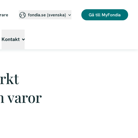
erare
Gå till MyFondia
fondia.se (svenska)⁠
Kontakt
rkt
h varor