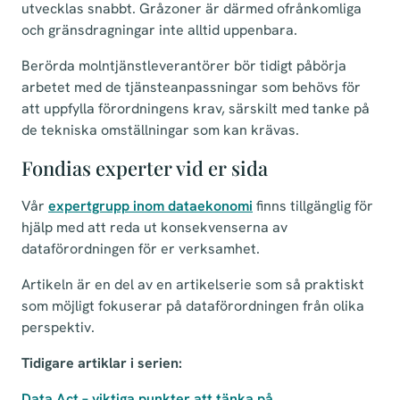
utvecklas snabbt. Gråzoner är därmed ofrånkomliga
och gränsdragningar inte alltid uppenbara.
Berörda molntjänstleverantörer bör tidigt påbörja
arbetet med de tjänsteanpassningar som behövs för
att uppfylla förordningens krav, särskilt med tanke på
de tekniska omställningar som kan krävas.
Fondias experter vid er sida
Vår
expertgrupp inom dataekonomi
finns tillgänglig för
hjälp med att reda ut konsekvenserna av
dataförordningen för er verksamhet.
Artikeln är en del av en artikelserie som så praktiskt
som möjligt fokuserar på dataförordningen från olika
perspektiv.
Tidigare artiklar i serien:
Data Act – viktiga punkter att tänka på