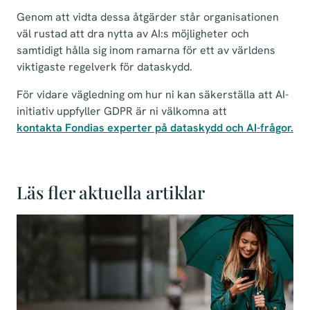
Genom att vidta dessa åtgärder står organisationen
väl rustad att dra nytta av AI:s möjligheter och
samtidigt hålla sig inom ramarna för ett av världens
viktigaste regelverk för dataskydd.
För vidare vägledning om hur ni kan säkerställa att AI-
initiativ uppfyller GDPR är ni välkomna att
kontakta Fondias experter på dataskydd och AI-frågor.
Läs fler aktuella artiklar