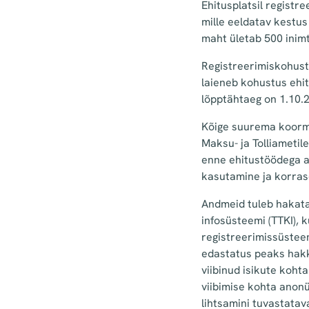
Ehitusplatsil registr
mille eeldatav kestus
maht ületab 500 inim
Registreerimiskohustu
laieneb kohustus ehit
lõpptähtaeg on 1.10.2
Kõige suurema koorm
Maksu- ja Tolliameti
enne ehitustöödega a
kasutamine ja korras
Andmeid tuleb hakata
infosüsteemi (TTKI), 
registreerimissüsteem
edastatus peaks hakk
viibinud isikute koht
viibimise kohta anon
lihtsamini tuvastatav