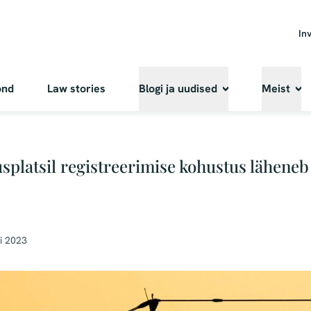
In
ond
Law stories
Blogi ja uudised
Meist
usplatsil registreerimise kohustus läheneb
li 2023