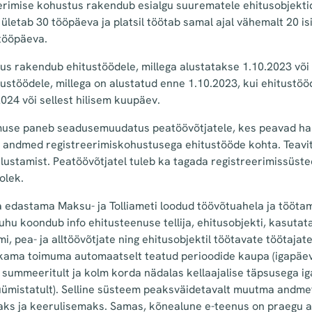
eerimise kohustus rakendub esialgu suurematele ehitusobjekti
 ületab 30 tööpäeva ja platsil töötab samal ajal vähemalt 20 isi
tööpäeva.
s rakendub ehitustöödele, millega alustatakse 1.10.2023 või 
ustöödele, millega on alustatud enne 1.10.2023, kui ehitustöö
024 või sellest hilisem kuupäev.
use paneb seadusemuudatus peatöövõtjatele, kes peavad h
le andmed registreerimiskohustusega ehitustööde kohta. Teavit
lustamist. Peatöövõtjatel tuleb ka tagada registreerimissüst
olek.
 edastama Maksu- ja Tolliameti loodud töövõtuahela ja tööta
kuhu koondub info ehitusteenuse tellija, ehitusobjekti, kasutat
i, pea- ja alltöövõtjate ning ehitusobjektil töötavate töötaja
ama toimuma automaatselt teatud perioodide kaupa (igapäeva
a summeeritult ja kolm korda nädalas kellaajalise täpsusega iga
üümistatult). Selline süsteem peaksväidetavalt muutma andm
aks ja keerulisemaks. Samas, kõnealune e-teenus on praegu al