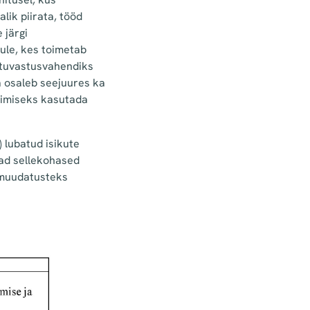
lik piirata, tööd
 järgi
kule, kes toimetab
a tuvastusvahendiks
ga osaleb seejuures ka
erimiseks kasutada
) lubatud isikute
vad sellekohased
t muudatusteks