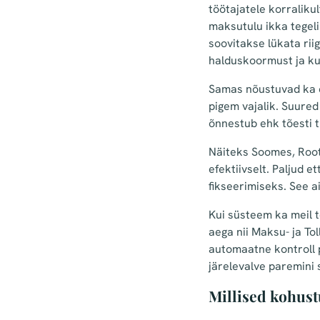
töötajatele korralikul
maksutulu ikka tegelik
soovitakse lükata rii
halduskoormust ja ku
Samas nõustuvad ka e
pigem vajalik. Suured
õnnestub ehk tõesti t
Näiteks Soomes, Root
efektiivselt. Paljud
fikseerimiseks.
See ai
Kui süsteem ka meil t
aega nii Maksu- ja Tol
automaatne kontroll 
järelevalve paremini 
Millised kohust