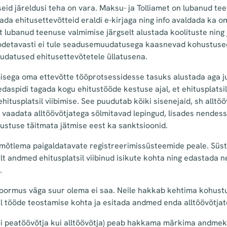
seid järeldusi teha on vara. Maksu- ja Tolliamet on lubanud te
da ehitusettevõtteid eraldi e-kirjaga ning info avaldada ka o
t lubanud teenuse valmimise järgselt alustada koolituste ning
odetavasti ei tule seadusemuudatusega kaasnevad kohustuse
udatused ehitusettevõtetele üllatusena.
isega oma ettevõtte tööprotsessidesse tasuks alustada aga j
edaspidi tagada kogu ehitustööde kestuse ajal, et ehitusplats
hitusplatsil viibimise. See puudutab kõiki sisenejaid, sh alltöö
 vaadata alltöövõtjatega sõlmitavad lepingud, lisades nendes
ustuse täitmata jätmise eest ka sanktsioonid.
mõtlema paigaldatavate registreerimissüsteemide peale. Sü
lt andmed ehitusplatsil viibinud isikute kohta ning edastada 
.
koormus väga suur olema ei saa. Neile hakkab kehtima kohus
il tööde teostamise kohta ja esitada andmed enda alltöövõtjat
(nii peatöövõtja kui alltöövõtja) peab hakkama märkima andme