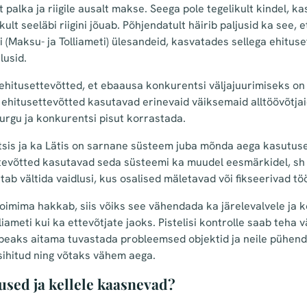
t palka ja riigile ausalt makse. Seega pole tegelikult kindel, k
ult seeläbi riigini jõuab. Põhjendatult häirib paljusid ka see, e
gi (Maksu- ja Tolliameti) ülesandeid, kasvatades sellega ehitus
lusid.
hitusettevõtted, et ebaausa konkurentsi väljajuurimiseks 
 ehitusettevõtted kasutavad erinevaid väiksemaid alltöövõtjai
urgu ja konkurentsi pisut korrastada.
sis ja ka Lätis on sarnane süsteem juba mõnda aega kasutusel
 ettevõtted kasutavad seda süsteemi ka muudel eesmärkidel, sh
tab vältida vaidlusi, kus osalised mäletavad või fikseerivad tö
oimima hakkab, siis võiks see vähendada ka järelevalvele ja k
liameti kui ka ettevõtjate jaoks. Pistelisi kontrolle saab teha
peaks aitama tuvastada probleemsed objektid ja neile pühen
sihitud ning võtaks vähem aega.
used ja kellele kaasnevad?