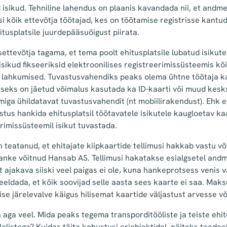
d isikud. Tehniline lahendus on plaanis kavandada nii, et and
isi kõik ettevõtja töötajad, kes on töötamise registrisse kantud
itusplatsile juurdepääsuõigust piirata.
settevõtja tagama, et tema poolt ehitusplatsile lubatud isikut
sikud fikseeriksid elektroonilises registreerimissüsteemis kõi
lt lahkumised. Tuvastusvahendiks peaks olema ühtne töötaja ka
miseks on jäetud võimalus kasutada ka ID-kaarti või muud kesk
iga ühildatavat tuvastusvahendit (nt mobiilirakendust). Ehk e
stus hankida ehitusplatsil töötavatele isikutele kaugloetav ka
erimissüsteemil isikut tuvastada.
n teatanud, et ehitajate kiipkaartide tellimusi hakkab vastu v
nke võitnud Hansab AS. Tellimusi hakatakse esialgsetel andme
t ajakava siiski veel paigas ei ole, kuna hankeprotsess venis v
eeldada, et kõik soovijad selle aasta sees kaarte ei saa. Maksu
se järelevalve käigus hilisemat kaartide väljastust arvesse võ
 aga veel. Mida peaks tegema transporditööliste ja teiste ehitu
külalistega? Kuidas täita kohustusi eriobjektidel, näiteks teedee