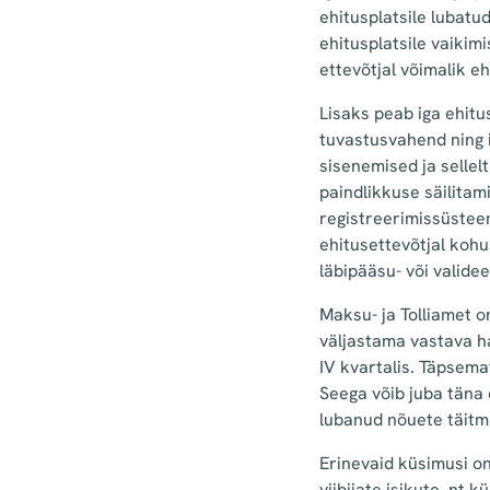
ehitusplatsile lubatu
ehitusplatsile vaikim
ettevõtjal võimalik eh
Lisaks peab iga ehitu
tuvastusvahend ning i
sisenemised ja selle
paindlikkuse säilita
registreerimissüsteem
ehitusettevõtjal kohu
läbipääsu- või valide
Maksu- ja Tolliamet o
väljastama vastava ha
IV kvartalis. Täpsema
Seega võib juba täna 
lubanud nõuete täitmi
Erinevaid küsimusi on
viibijate isikute, nt 