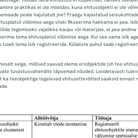
mine praktikas ei ole mõeldav, kuna ehitusobjekti ei ole võima
emaade peale hajutatult jne? Praegu kajastatud seisukohtade
tusplatsil viibimise aega siiski fikseerima hakkama ei pea. Isi
stööde tegemiseks vajalikke kaupu või materjale, ei pea andm
seerima tema ehitusplatsil viibimise aega. Kui see sama isik a
iis tuleb tema isik registreerida. Külaliste puhul saab registre
heselt selge, millised saavad olema eriobjektide (sh tee-ehitus
avate tuvastusvahendite täpsemad nõuded. Loodetavasti tule
, et ka teeobjektiga tegelevad ehitusettevõtted saaksid ennas
ada.