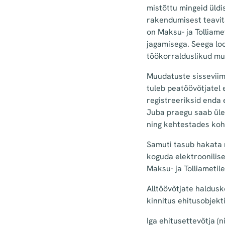
mistõttu mingeid üldi
rakendumisest teavita
on Maksu- ja Tolliame
jagamisega. Seega lo
töökorralduslikud mu
Muudatuste sisseviim
tuleb peatöövõtjatel 
registreeriksid enda e
Juba praegu saab üle
ning kehtestades koh
Samuti tasub hakata 
koguda elektroonilise
Maksu- ja Tolliametile
Alltöövõtjate haldus
kinnitus ehitusobjekt
Iga ehitusettevõtja 