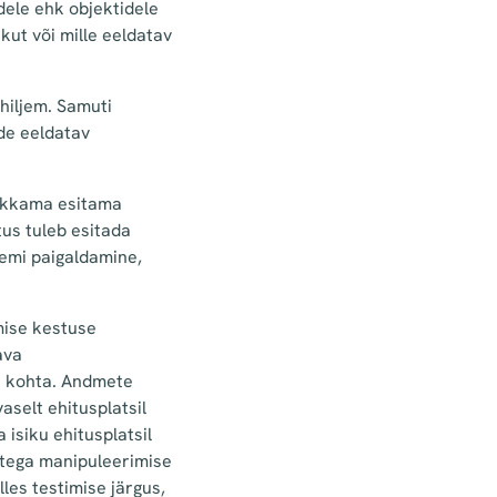
dele ehk objektidele
kut või mille eeldatav
hiljem. Samuti
de eeldatav
akkama esitama
us tuleb esitada
eemi paigaldamine,
mise kestuse
ava
te kohta. Andmete
selt ehitusplatsil
 isiku ehitusplatsil
etega manipuleerimise
les testimise järgus,