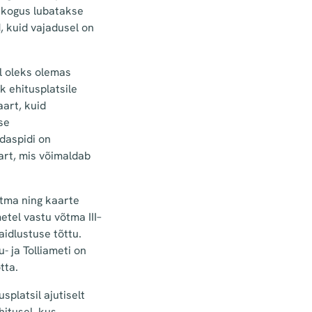
mekogus lubatakse
, kuid vajadusel on
el oleks olemas
k ehitusplatsile
art, kuid
se
daspidi on
art, mis võimaldab
õtma ning kaarte
tel vastu võtma III–
aidlustuse tõttu.
- ja Tolliameti on
tta.
splatsil ajutiselt
hitusel, kus