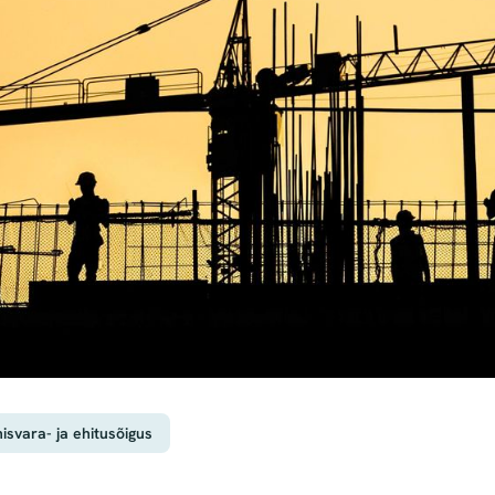
nisvara- ja ehitusõigus