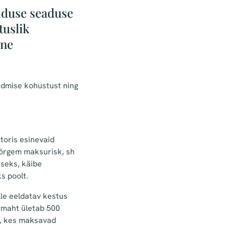
alduse seaduse
tuslik
ine
eadmise kohustust ning
toris esinevaid
kõrgem maksurisk, sh
seks, käibe
s poolt.
lle eeldatav kestus
v maht ületab 500
d, kes maksavad