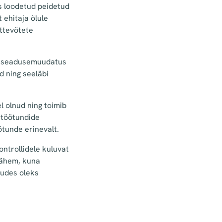
as loodetud peidetud
t ehitaja õlule
ettevõtete
on seadusemuudatus
d ning seeläbi
 olnud ning toimib
 töötundide
ötunde erinevalt.
ontrollidele kuluvat
 vähem, kuna
dudes oleks