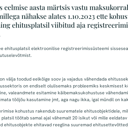
is eelmise aasta märtsis vastu maksukorr
llega nähakse alates 1.10.2023 ette kohus
ing ehitusplatsil viibitud aja registreerim
.
ee ehitusplatsil elektroonilise registreerimissüsteemi sisses
utuselevõtmist.
n välja toodud eelkõige soov ja vajadus vähendada ehitussek
tussektoris on endiselt olulisemaks probleemiks keskmisest 
ne, valeandmete esitamine käibemaksukohustuse vähendami
imata tööjõu kasutamine jmt, aga nagu ikka, igal mündil on kak
eerimise kohustus rakendub suurematele ehitusobjektidele, mi
 platsil töötab samal ajal vähemalt 20 isikut või mille eeldata
eid ehitusobjekte ehitavad reeglina suuremad ehitusettevõtte