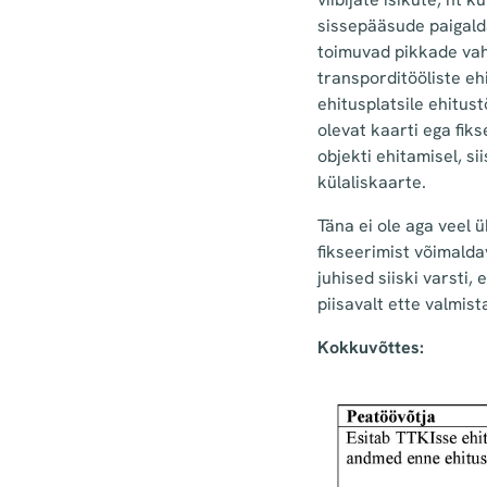
sissepääsude paigalda
toimuvad pikkade vah
transporditööliste ehi
ehitusplatsile ehitu
olevat kaarti ega fik
objekti ehitamisel, s
külaliskaarte.
Täna ei ole aga veel ü
fikseerimist võimald
juhised siiski varsti
piisavalt ette valmist
Kokkuvõttes: