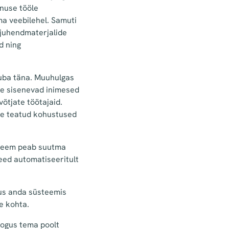
enuse tööle
ma veebilehel. Samuti
 juhendmaterjalide
d ning
uba täna. Muuhulgas
ile sisenevad inimesed
võtjate töötajaid.
se teatud kohustused
steem peab suutma
need automatiseeritult
tus anda süsteemis
e kohta.
kogus tema poolt