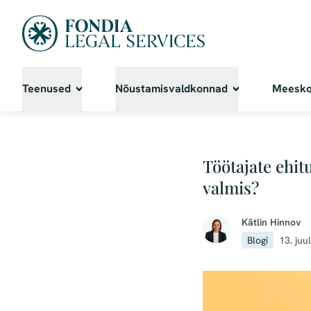
Teenused
Nõustamisvaldkonnad
Meesk
Töötajate ehit
valmis?
Kätlin Hinnov
Blogi
13. juu