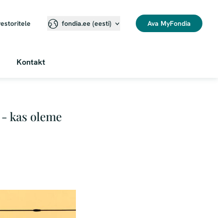
vestoritele
Ava MyFondia
fondia.ee (eesti)
Kontakt
 - kas oleme