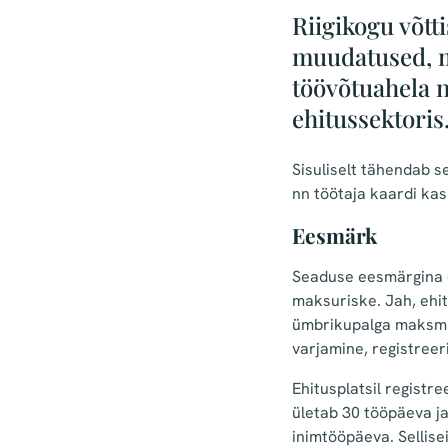
Riigikogu võtt
muudatused, mi
töövõtuahela n
ehitussektoris
Sisuliselt tähendab s
nn töötaja kaardi kas
Eesmärk
Seaduse eesmärgina o
maksuriske. Jah, ehi
ümbrikupalga maksmi
varjamine, registreer
Ehitusplatsil registr
ületab 30 tööpäeva ja
inimtööpäeva. Sellis