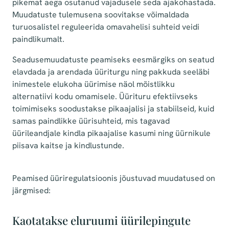
pikemat aega osutanud vajadusele seda ajakohastada.
Muudatuste tulemusena soovitakse võimaldada
turuosalistel reguleerida omavahelisi suhteid veidi
paindlikumalt.
Seadusemuudatuste peamiseks eesmärgiks on seatud
elavdada ja arendada üüriturgu ning pakkuda seeläbi
inimestele elukoha üürimise näol mõistlikku
alternatiivi kodu omamisele. Üürituru efektiivseks
toimimiseks soodustakse pikaajalisi ja stabiilseid, kuid
samas paindlikke üürisuhteid, mis tagavad
üürileandjale kindla pikaajalise kasumi ning üürnikule
piisava kaitse ja kindlustunde.
Peamised üüriregulatsioonis jõustuvad muudatused on
järgmised:
Kaotatakse eluruumi üürilepingute