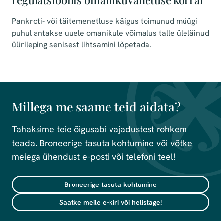
regulatsioonis omanikuvahetuse korral
Pankroti- või täitemenetluse käigus toimunud müügi
puhul antakse uuele omanikule võimalus talle üleläinud
üürileping senisest lihtsamini lõpetada.
Millega me saame teid aidata?
Tahaksime teie õigusabi vajadustest rohkem
teada. Broneerige tasuta kohtumine või võtke
meiega ühendust e-posti või telefoni teel!
Broneerige tasuta kohtumine
Saatke meile e-kiri või helistage!