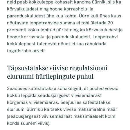
neid peab kokkuleppe kohaselt kandma üürnik, siis ka
kõrvalkuludest ning hoone korrashoiu- ja
parenduskuludest ühe kuu kohta. Üürnikult ühes kuus
nõutavate leppetrahvide summa ei tohi ületada 20
protsenti kokkulepitud üürist ning ka kõrvalkuludest ja
hoone korrashoiu- ja parenduskuludest. Leppetrahvi
kokkuleppest tulenevat nõuet ei saa rahuldada
tagatisraha arvelt.
Täpsustatakse viivise regulatsiooni
eluruumi üürilepingute puhul
Seaduses sätestatakse sõnaselgelt, et pooled võivad
kokku leppida seadusjärgsest viivisemäärast
kõrgemas viivisemääras. Seejuures sätestatakse
eluruumi üürniku kaitseks viivise maksimaalne määr
(seadusjärgsest viivisemäärast maksimaalselt kolm
korda suurem viivis).