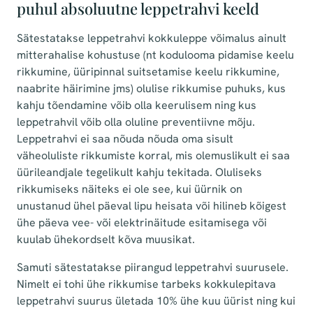
puhul absoluutne leppetrahvi keeld
Sätestatakse leppetrahvi kokkuleppe võimalus ainult
mitterahalise kohustuse (nt kodulooma pidamise keelu
rikkumine, üüripinnal suitsetamise keelu rikkumine,
naabrite häirimine jms) olulise rikkumise puhuks, kus
kahju tõendamine võib olla keerulisem ning kus
leppetrahvil võib olla oluline preventiivne mõju.
Leppetrahvi ei saa nõuda nõuda oma sisult
väheoluliste rikkumiste korral, mis olemuslikult ei saa
üürileandjale tegelikult kahju tekitada. Oluliseks
rikkumiseks näiteks ei ole see, kui üürnik on
unustanud ühel päeval lipu heisata või hilineb kõigest
ühe päeva vee- või elektrinäitude esitamisega või
kuulab ühekordselt kõva muusikat.
Samuti sätestatakse piirangud leppetrahvi suurusele.
Nimelt ei tohi ühe rikkumise tarbeks kokkulepitava
leppetrahvi suurus ületada 10% ühe kuu üürist ning kui