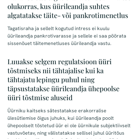
olukorras, kus üürileandja suhtes
algatatakse täite- või pankrotimenetlus
Tagatisraha ja sellelt kogutud intress ei kuulu
üürileandja pankrotivarasse ja sellele ei saa pöörata
sissenõuet täitemenetluses üürileandja vastu.
Luuakse selgem regulatsioon üüri
tõstmiseks nii tähtajalise kui ka
tähtajatu lepingu puhul ning
täpsustatakse üürileandja ühepoolse
üüri tõstmise aluseid
Üürniku kaitseks sätestatakse erakorralise
ülesütlemise õigus juhuks, kui üürileandja poolt
ühepoolselt tõstetud üür ei ole üürnikule subjektiivselt
vastuvõetav, ning välistatakse sellisel juhul üüritõus