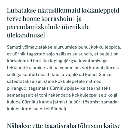
Lubatakse ulatuslikumaid kokkuleppeid
terve hoone korrashoiu- ja
parendamiskulude üürnikule
ülekandmisel
Samuti võimaldatakse eluruumide puhul kokku leppida,
et üürnik tagastab asja sellises seisundis, et sellelt on
kõrvaldatud hariliku lepingujärgse kasutamisega
tekkinud kulumine või halvenemine, või kannab üürnik
sellega seotud mõistlikud ja vajalikud kulud. Samas
sätestatakse sellistele kokkulepetele mitmed
piirangud, tagamaks üürniku piisav kaitse (näiteks
samaaegselt ei tohi rakendada kokkuleppeliselt kõigi
kulude üürniku kanda jätmist ja üüri tõstmist samade
kulude katmise ettekäändel).
Nähakse ette tagatisraha tõhusam kaitse