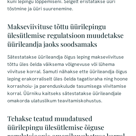
kuni lepingu lõppemiseni. Selgelt eristatakse üüri
tõstmine ja üüri suurenemine.
Makseviivituse tõttu üürilepingu
ülesütlemise regulatsioon muudetakse
üürileandja jaoks soodsamaks
Sätestatakse üürileandja õigus leping makseviivituse
tõttu üles öelda väiksema võlgnevuse või lühema
viivituse korral. Samuti nähakse ette üürileandja õigus
leping erakorraliselt üles öelda tagatisraha ning hoone
korrashoiu- ja parenduskulude tasumisega viivitamise
korral. Üürniku kaitseks sätestatakse üürileandjale
omakorda ulatuslikum teavitamiskohustus.
Tehakse teatud muudatused
üürilepingu ülesütlemise õiguse