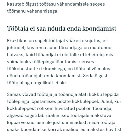
kasutab õigust töötasu vähendamisele seoses
töömahu vähenemisega.
Töötaja ei saa nõuda enda koondamist
Praktikas on sageli töötajal väärettekujutus, et
juhtudel, kus tema suhe tööandjaga on muutunud
halvaks, kuid tööandjal ei ole talle etteheiteid, mis
võimaldaks töölepingu lõpetamist seoses
töökohustuste rikkumisega, on töötajal võimalus
nõuda tööandjalt enda koondamist. Seda õigust
töötajal aga tegelikult ei ole.
Samas võivad töötaja ja tööandja alati kokku leppida
töölepingu lõpetamises poolte kokkuleppel. Juhul, kui
kokkuleppest rohkem huvitatud pool on tööandja,
algavad sageli läbirääkimised töötajale makstava
lõpparve suuruse üle just summadest, mida töötaja
saaks koondamise korral, sealjuures makstes hüvitist