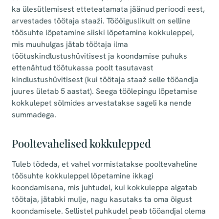
ka ülesütlemisest etteteatamata jäänud perioodi eest,
arvestades töötaja staaži. Tööõiguslikult on selline
töösuhte lõpetamine siiski lõpetamine kokkuleppel,
mis muuhulgas jätab töötaja ilma
töötuskindlustushüvitisest ja koondamise puhuks
ettenähtud töötukassa poolt tasutavast
kindlustushüvitisest (kui töötaja staaž selle tööandja
juures ületab 5 aastat). Seega töölepingu lõpetamise
kokkulepet sõlmides arvestatakse sageli ka nende
summadega.
Pooltevahelised kokkulepped
Tuleb tõdeda, et vahel vormistatakse pooltevaheline
töösuhte kokkuleppel lõpetamine ikkagi
koondamisena, mis juhtudel, kui kokkuleppe algatab
töötaja, jätabki mulje, nagu kasutaks ta oma õigust
koondamisele. Sellistel puhkudel peab tööandjal olema