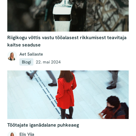
Riigikogu võttis vastu tööalasest rikkumisest teavitaja
kaitse seaduse
Aet Sallaste
Blogi
22. mai 2024
Töötajate iganädalane puhkeaeg
Elis Vija