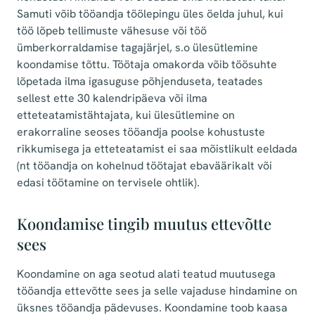
Samuti võib tööandja töölepingu üles öelda juhul, kui
töö lõpeb tellimuste vähesuse või töö
ümberkorraldamise tagajärjel, s.o ülesütlemine
koondamise tõttu. Töötaja omakorda võib töösuhte
lõpetada ilma igasuguse põhjenduseta, teatades
sellest ette 30 kalendripäeva või ilma
etteteatamistähtajata, kui ülesütlemine on
erakorraline seoses tööandja poolse kohustuste
rikkumisega ja etteteatamist ei saa mõistlikult eeldada
(nt tööandja on kohelnud töötajat ebaväärikalt või
edasi töötamine on tervisele ohtlik).
Koondamise tingib muutus ettevõtte
sees
Koondamine on aga seotud alati teatud muutusega
tööandja ettevõtte sees ja selle vajaduse hindamine on
üksnes tööandja pädevuses. Koondamine toob kaasa