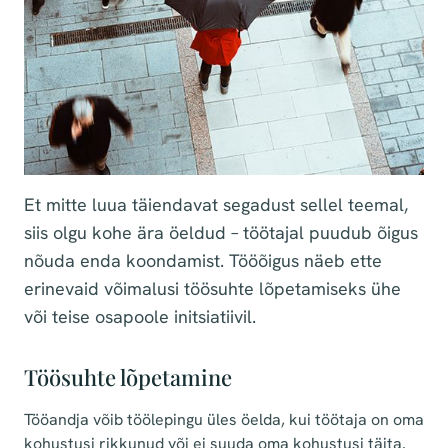
Et mitte luua täiendavat segadust sellel teemal,
siis olgu kohe ära öeldud – töötajal puudub õigus
nõuda enda koondamist. Tööõigus näeb ette
erinevaid võimalusi töösuhte lõpetamiseks ühe
või teise osapoole initsiatiivil.
Töösuhte lõpetamine
Tööandja võib töölepingu üles öelda, kui töötaja on oma
kohustusi rikkunud või ei suuda oma kohustusi täita.