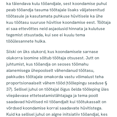
ka täiendava kulu tööandjale, sest koondamise puhul
peab tööandja tasuma töötajale lisaks väljateenitud
töötasule ja kasutamata puhkuse hüvitisele ka ühe
kuu töötasu suuruse hüvitise koondamise eest. Töötaja
ei saa ettevõttes neid asjaolusid hinnata ja kulutuse
tegemist otsustada, kui see ei kuulu tema
tööülesannete hulka.
Siiski on üks olukord, kus koondamisele sarnase
olukorra loomine sõltub töötaja otsusest. Jutt on
juhtumist, kus tööandja on seoses töömahu
alanemisega ühepoolselt vähendanud töötasu,
pakkudes töötajale omakorda vastu võimalust teha
proportsionaalselt vähem tööd (töölepingu seaduse §
37). Sellisel juhul on töötajal õigus öelda tööleping üles
viiepäevase etteteatamistähtajaga ja tema poolt
saadavad hüvitised nii tööandjalt kui töötukassalt on
võrdsed koondamise korral saadavate hüvitistega.
Kuid ka sellisel juhul on algne initsiatiiv tööandjal, kes