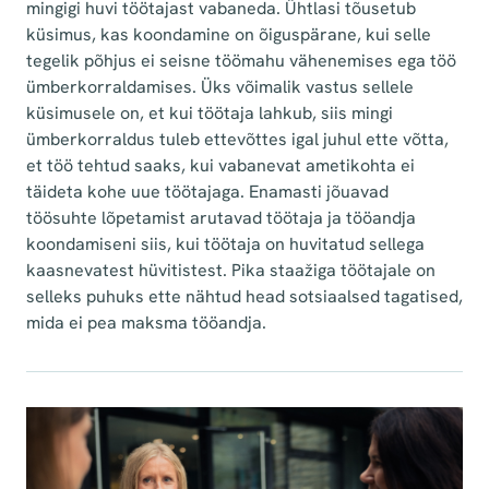
mingigi huvi töötajast vabaneda. Ühtlasi tõusetub
küsimus, kas koondamine on õiguspärane, kui selle
tegelik põhjus ei seisne töömahu vähenemises ega töö
ümberkorraldamises. Üks võimalik vastus sellele
küsimusele on, et kui töötaja lahkub, siis mingi
ümberkorraldus tuleb ettevõttes igal juhul ette võtta,
et töö tehtud saaks, kui vabanevat ametikohta ei
täideta kohe uue töötajaga. Enamasti jõuavad
töösuhte lõpetamist arutavad töötaja ja tööandja
koondamiseni siis, kui töötaja on huvitatud sellega
kaasnevatest hüvitistest. Pika staažiga töötajale on
selleks puhuks ette nähtud head sotsiaalsed tagatised,
mida ei pea maksma tööandja.