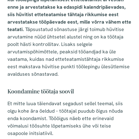
enne ja arvestatakse ka edaspidi kalendripäevades,
siis hüvitist etteteatamise tähtaja rikkumise eest
arvestatakse tööpäevade eest, mille võrra vähem ette
teatati.
Täpsustatud sõnastuse järgi toimub hüvitise
arvutamine nüüd ühtsetel alustel ning on ka töötaja
poolt hästi kontrollitav. Lisaks selgele
arvutamispõhimõttele, peaksid tööandjad ka üle
vaatama, kuidas nad etteteatamistähtaja rikkumise
eest makstava hüvitise punkti töölepingu ülesütlemise
avalduses sõnastavad.
Koondamine töötaja soovil
Et mitte luua täiendavat segadust sellel teemal, siis
olgu kohe ära öeldud – töötajal puudub õigus nõuda
enda koondamist. Tööõigus näeb ette erinevaid
võimalusi töösuhte lõpetamiseks ühe või teise
osapoole initsiatiivil.