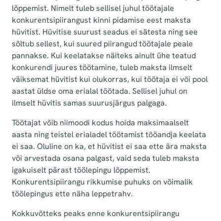
lõppemist. Nimelt tuleb sellisel juhul töötajale
konkurentsipiirangust kinni pidamise eest maksta
hüvitist. Hüvitise suurust seadus ei sätesta ning see
sõltub sellest, kui suured piirangud töötajale peale
pannakse. Kui keelatakse näiteks ainult ühe teatud
konkurendi juures töötamine, tuleb maksta ilmselt
väiksemat hüvitist kui olukorras, kui töötaja ei või pool
aastat üldse oma erialal töötada. Sellisel juhul on
ilmselt hüvitis samas suurusjärgus palgaga.
Töötajat võib niimoodi kodus hoida maksimaalselt
aasta ning teistel erialadel töötamist tööandja keelata
ei saa. Oluline on ka, et hüvitist ei saa ette ära maksta
või arvestada osana palgast, vaid seda tuleb maksta
igakuiselt pärast töölepingu lõppemist.
Konkurentsipiirangu rikkumise puhuks on võimalik
töölepingus ette näha leppetrahv.
Kokkuvõtteks peaks enne konkurentsipiirangu