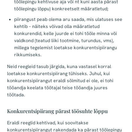
töölepingu kehtivuse aja või nt kuni aasta pärast
töölepingu lõppu) konkreetselt määratletud;
piirangust peab olema aru saada, mis ulatuses see
kehtib – näiteks võivad olla määratletud
konkurendid, kelle juurde ei tohi tööle minna või
valdkond (teatud liiki tootmine, turundus, vms),
millega tegelemist loetakse konkurentsipiirangu
rikkumiseks.
Neid reegleid tasub järgida, kuna vastasel korral
loetakse konkurentsipiirang tühiseks. Juhul, kui
konkurentsipiirangut eraldi sõlmitud ei ole, ei tohi
tööandja keelata töötajal teise tööandja juures
töötada.
Konkurentsipiirang pärast töösuhte lõppu
Eraldi reeglid kehtivad, kui soovitakse
konkurentsipiirangut rakendada ka pärast töölepingu