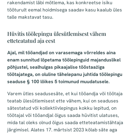
rakendamist läbi mõtlema, kas konkreetse isiku
tööturult eemal hoidmisega saadav kasu kaalub üles
talle makstavat tasu.
Hüvitis töölepingu ülesütlemisest vähem
etteteatatud aja eest
Ajal, mil tööandjad on varasemaga võrreldes aina
enam sunnitud lõpetama töölepinguid majanduslikel
põhjustel, sealhulgas pikaajalise tööstaažiga
töötajatega, on oluline tähelepanu juhtida töölepingu
seaduse § 100 lõikes 5 toimunud muudatusele.
Varem ütles seadusesäte, et kui tööandja või töötaja
teatab ülesütlemisest ette vähem, kui on seaduses
sätestatud või kollektiivlepingus kokku lepitud, on
töötajal või tööandjal õigus saada hüvitist ulatuses,
mida tal oleks olnud õigus saada etteteatamistähtaja
järgimisel. Alates 17. märtsist 2023 kõlab säte aga