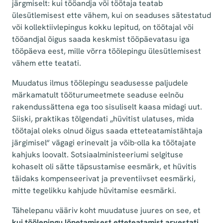
järgmiselt: kui tööandja või töötaja teatab
ülesütlemisest ette vähem, kui on seaduses sätestatud
või kollektiivlepingus kokku lepitud, on töötajal või
tööandjal õigus saada keskmist tööpäevatasu iga
tööpäeva eest, mille võrra töölepingu ülesütlemisest
vähem ette teatati.
Muudatus ilmus töölepingu seadusesse paljudele
märkamatult tööturumeetmete seaduse eelnõu
rakendussättena ega too sisuliselt kaasa midagi uut.
Siiski, praktikas tõlgendati „hüvitist ulatuses, mida
töötajal oleks olnud õigus saada etteteatamistähtaja
järgimisel“ vägagi erinevalt ja võib-olla ka töötajate
kahjuks loovalt. Sotsiaalministeeriumi selgituse
kohaselt oli sätte täpsustamise eesmärk, et hüvitis
täidaks kompenseerivat ja preventiivset eesmärki,
mitte tegelikku kahjude hüvitamise eesmärki.
Tähelepanu vääriv koht muudatuse juures on see, et
kui töölepingu lõpetamisest etteteatamist arvestati