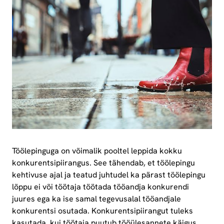
Töölepinguga on võimalik pooltel leppida kokku
konkurentsipiirangus. See tähendab, et töölepingu
kehtivuse ajal ja teatud juhtudel ka pärast töölepingu
lõppu ei või töötaja töötada tööandja konkurendi
juures ega ka ise samal tegevusalal tööandjale
konkurentsi osutada. Konkurentsipiirangut tuleks
kasutada, kui töötaja puutub tööülesannete käigus