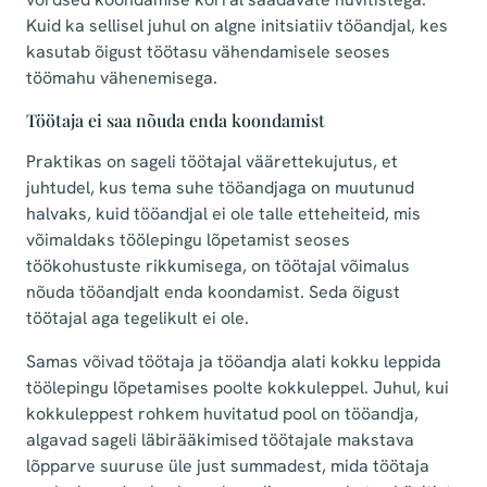
Kuid ka sellisel juhul on algne initsiatiiv tööandjal, kes
kasutab õigust töötasu vähendamisele seoses
töömahu vähenemisega.
Töötaja ei saa nõuda enda koondamist
Praktikas on sageli töötajal väärettekujutus, et
juhtudel, kus tema suhe tööandjaga on muutunud
halvaks, kuid tööandjal ei ole talle etteheiteid, mis
võimaldaks töölepingu lõpetamist seoses
töökohustuste rikkumisega, on töötajal võimalus
nõuda tööandjalt enda koondamist. Seda õigust
töötajal aga tegelikult ei ole.
Samas võivad töötaja ja tööandja alati kokku leppida
töölepingu lõpetamises poolte kokkuleppel. Juhul, kui
kokkuleppest rohkem huvitatud pool on tööandja,
algavad sageli läbirääkimised töötajale makstava
lõpparve suuruse üle just summadest, mida töötaja