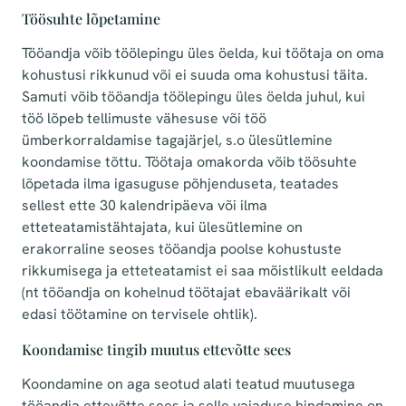
Töösuhte lõpetamine
Tööandja võib töölepingu üles öelda, kui töötaja on oma
kohustusi rikkunud või ei suuda oma kohustusi täita.
Samuti võib tööandja töölepingu üles öelda juhul, kui
töö lõpeb tellimuste vähesuse või töö
ümberkorraldamise tagajärjel, s.o ülesütlemine
koondamise tõttu. Töötaja omakorda võib töösuhte
lõpetada ilma igasuguse põhjenduseta, teatades
sellest ette 30 kalendripäeva või ilma
etteteatamistähtajata, kui ülesütlemine on
erakorraline seoses tööandja poolse kohustuste
rikkumisega ja etteteatamist ei saa mõistlikult eeldada
(nt tööandja on kohelnud töötajat ebaväärikalt või
edasi töötamine on tervisele ohtlik).
Koondamise tingib muutus ettevõtte sees
Koondamine on aga seotud alati teatud muutusega
tööandja ettevõtte sees ja selle vajaduse hindamine on