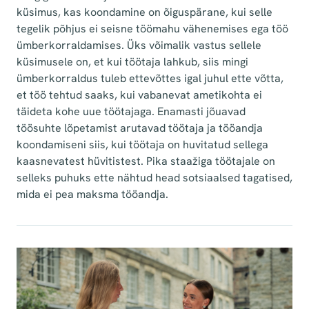
küsimus, kas koondamine on õiguspärane, kui selle
tegelik põhjus ei seisne töömahu vähenemises ega töö
ümberkorraldamises. Üks võimalik vastus sellele
küsimusele on, et kui töötaja lahkub, siis mingi
ümberkorraldus tuleb ettevõttes igal juhul ette võtta,
et töö tehtud saaks, kui vabanevat ametikohta ei
täideta kohe uue töötajaga. Enamasti jõuavad
töösuhte lõpetamist arutavad töötaja ja tööandja
koondamiseni siis, kui töötaja on huvitatud sellega
kaasnevatest hüvitistest. Pika staažiga töötajale on
selleks puhuks ette nähtud head sotsiaalsed tagatised,
mida ei pea maksma tööandja.