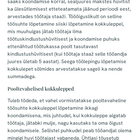
saaks koondamise korral, sealjuures makstes hüvitist
ka ülesütlemisest etteteatamata jäänud perioodi eest,
arvestades töötaja staaži. Tööõiguslikult on selline
töösuhte lõpetamine siiski lõpetamine kokkuleppel,
mis muuhulgas jätab töötaja ilma
töötuskindlustushüvitisest ja koondamise puhuks
ettenähtud töötukassa poolt tasutavast
kindlustushüvitisest (kui töötaja staaž selle tööandja
juures ületab 5 aastat). Seega töölepingu lõpetamise
kokkulepet sõlmides arvestatakse sageli ka nende
summadega.
Pooltevahelised kokkulepped
Tuleb tõdeda, et vahel vormistatakse pooltevaheline
töösuhte kokkuleppel lõpetamine ikkagi
koondamisena, mis juhtudel, kui kokkuleppe algatab
töötaja, jätabki mulje, nagu kasutaks ta oma õigust
koondamisele. Sellistel puhkudel peab tööandjal olema
mingigi huvi töötajast vabaneda. Ühtlasi tõusetub