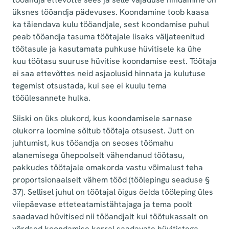
üksnes tööandja pädevuses. Koondamine toob kaasa
ka täiendava kulu tööandjale, sest koondamise puhul
peab tööandja tasuma töötajale lisaks väljateenitud
töötasule ja kasutamata puhkuse hüvitisele ka ühe
kuu töötasu suuruse hüvitise koondamise eest. Töötaja
ei saa ettevõttes neid asjaolusid hinnata ja kulutuse
tegemist otsustada, kui see ei kuulu tema
tööülesannete hulka.
Siiski on üks olukord, kus koondamisele sarnase
olukorra loomine sõltub töötaja otsusest. Jutt on
juhtumist, kus tööandja on seoses töömahu
alanemisega ühepoolselt vähendanud töötasu,
pakkudes töötajale omakorda vastu võimalust teha
proportsionaalselt vähem tööd (töölepingu seaduse §
37). Sellisel juhul on töötajal õigus öelda tööleping üles
viiepäevase etteteatamistähtajaga ja tema poolt
saadavad hüvitised nii tööandjalt kui töötukassalt on
võrdsed koondamise korral saadavate hüvitistega.