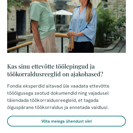
Kas sinu ettevõtte töölepingud ja
töökorraldusreeglid on ajakohased?
Fondia eksperdid aitavad üle vaadata ettevõtte
tööõigusega seotud dokumendid ning vajadusel
täiendada töökorraldusreegleid, et tagada
õiguspärane töökorraldus ja ennetada vaidlusi.
Võta meiega ühendust siin!