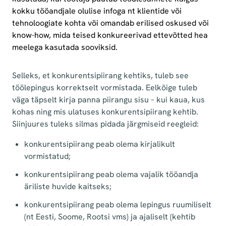
kokku tööandjale olulise infoga nt klientide või
tehnoloogiate kohta või omandab erilised oskused või
know-how, mida teised konkureerivad ettevõtted hea
meelega kasutada sooviksid.
Selleks, et konkurentsipiirang kehtiks, tuleb see
töölepingus korrektselt vormistada. Eelkõige tuleb
väga täpselt kirja panna piirangu sisu – kui kaua, kus
kohas ning mis ulatuses konkurentsipiirang kehtib.
Siinjuures tuleks silmas pidada järgmiseid reegleid:
konkurentsipiirang peab olema kirjalikult
vormistatud;
konkurentsipiirang peab olema vajalik tööandja
äriliste huvide kaitseks;
konkurentsipiirang peab olema lepingus ruumiliselt
(nt Eesti, Soome, Rootsi vms) ja ajaliselt (kehtib