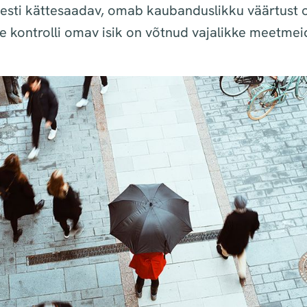
gesti kättesaadav, omab kaubanduslikku väärtust 
üle kontrolli omav isik on võtnud vajalikke meetmei