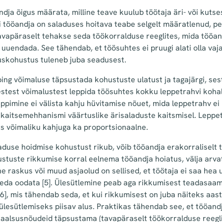
ndja õigus määrata, milline teave kuulub töötaja äri- või kut
ui tööandja on saladuses hoitava teabe selgelt määratlenud, pe
Tavapäraselt tehakse seda töökorralduse reeglites, mida tööan
uuendada. See tähendab, et töösuhtes ei pruugi alati olla vaj
uskohustus tuleneb juba seadusest.
eping võimaluse täpsustada kohustuste ulatust ja tagajärgi, se
stest võimalustest leppida töösuhtes kokku leppetrahvi koha
pimine ei välista kahju hüvitamise nõuet, mida leppetrahv ei
 kaitsemehhanismi väärtuslike ärisaladuste kaitsmisel. Lepp
es võimaliku kahjuga ka proportsionaalne.
laduse hoidmise kohustust rikub, võib tööandja erakorraliselt 
ustuste rikkumise korral eelnema tööandja hoiatus, välja arvat
e raskus või muud asjaolud on sellised, et töötaja ei saa hea
 seda oodata
[5]
. Ülesütlemine peab aga rikkumisest teadasaa
[6]
, mis tähendab seda, et kui rikkumisest on juba näiteks aas
ülesütlemiseks piisav alus. Praktikas tähendab see, et tööand
iaalsusnõudeid täpsustama (tavapäraselt töökorralduse reegli