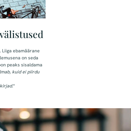
välistused
b. Liiga ebamäärane
ptulemusena on seda
sioon peaks sisaldama
mab, kuid ei piirdu
kirjad
."