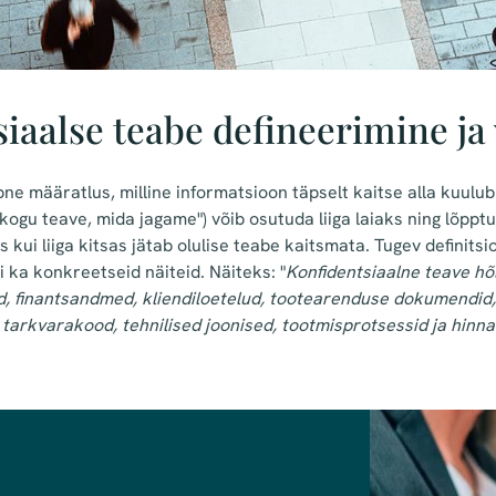
iaalse teabe defineerimine ja 
e määratlus, milline informatsioon täpselt kaitse alla kuulu
 "kogu teave, mida jagame") võib osutuda liiga laiaks ning lõp
 kui liiga kitsas jätab olulise teabe kaitsmata. Tugev definit
kui ka konkreetseid näiteid. Näiteks:
"
Konfidentsiaalne teave hõl
id, finantsandmed, kliendiloetelud, tootearenduse dokumendid,
tarkvarakood, tehnilised joonised, tootmisprotsessid ja hinna