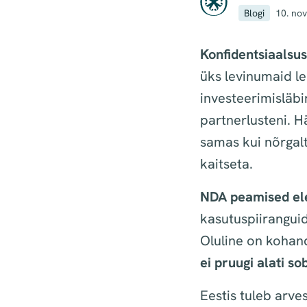
Blogi
10. no
Konfidentsiaalsu
üks levinumaid l
investeerimisläbi
partnerlusteni. H
samas kui nõrgalt
kaitseta.
NDA peamised el
kasutuspiiranguid
Oluline on kohan
ei pruugi alati so
Eestis tuleb arves