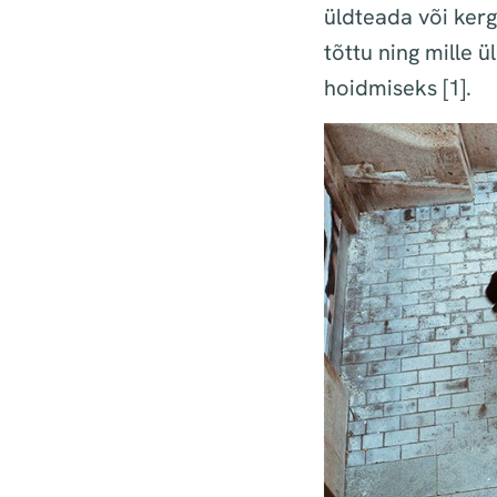
üldteada või ker
tõttu ning mille 
hoidmiseks
[1]
.