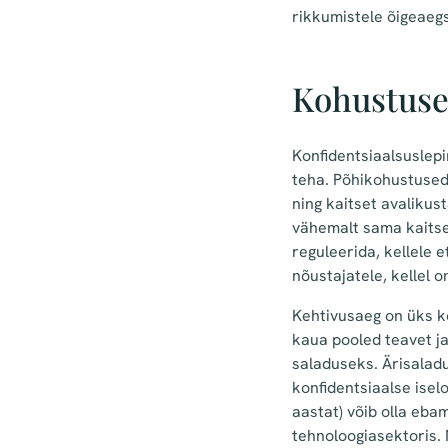
rikkumistele õigeaegs
Kohustused
Konfidentsiaalsuslepi
teha. Põhikohustused
ning kaitset avalikus
vähemalt sama kaitse
reguleerida, kellele e
nõustajatele, kellel 
Kehtivusaeg on üks k
kaua pooled teavet j
saladuseks. Ärisalad
konfidentsiaalse ise
aastat) võib olla ebam
tehnoloogiasektoris. 