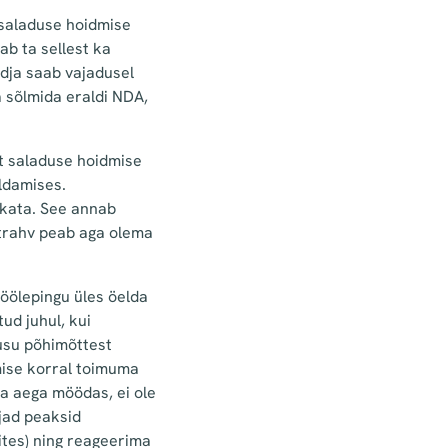
sesaladuse hoidmise
ab ta sellest ka
dja saab vajadusel
a sõlmida eraldi NDA,
st saladuse hoidmise
ldamises.
 kata. See annab
etrahv peab aga olema
töölepingu üles öelda
ud juhul, kui
 usu põhimõttest
mise korral toimuma
ta aega möödas, ei ole
jad peaksid
tes) ning reageerima