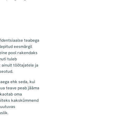
nfidentsiaalse teabega
lepitud eesmärgil
 teine pool rakendaks
uti tuleb
 ainult töötajatele ja
 seotud.
saega ehk seda, kui
kaua teave peab jääma
e kaotab oma
(näiteks kakskümmend
 muutuvas
slik.