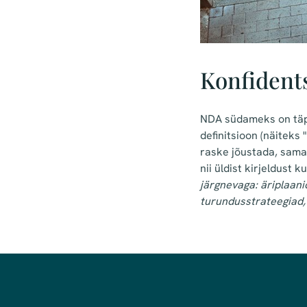
Konfidents
NDA südameks on täpn
definitsioon (näiteks
raske jõustada, samas
nii üldist kirjeldust 
järgnevaga: äriplaan
turundusstrateegiad, 