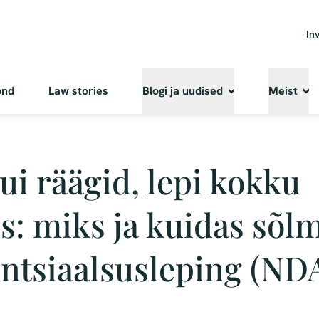
In
ond
Law stories
Blogi ja uudised
Meist
ui räägid, lepi kokku
s: miks ja kuidas sõl
ntsiaalsusleping (ND