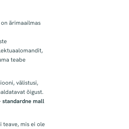
) on ärimaailmas
ste
llektuaalomandit,
kuma teabe
ooni, välistusi,
aldatavat õigust.
–
standardne mall
i teave, mis ei ole