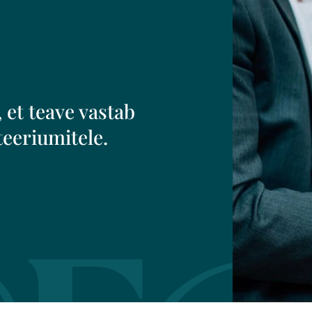
 et teave vastab
teeriumitele.