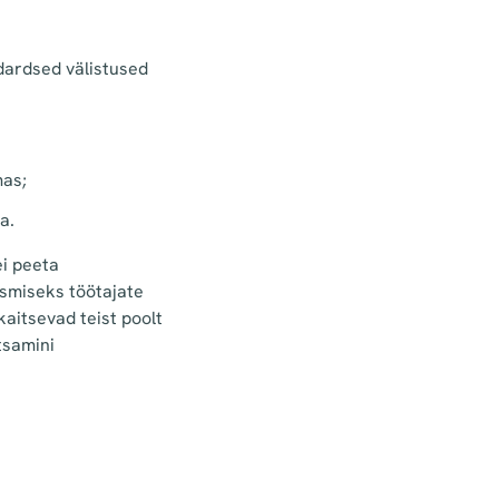
ndardsed välistused
mas;
a.
ei peeta
tsmiseks töötajate
 kaitsevad teist poolt
tsamini