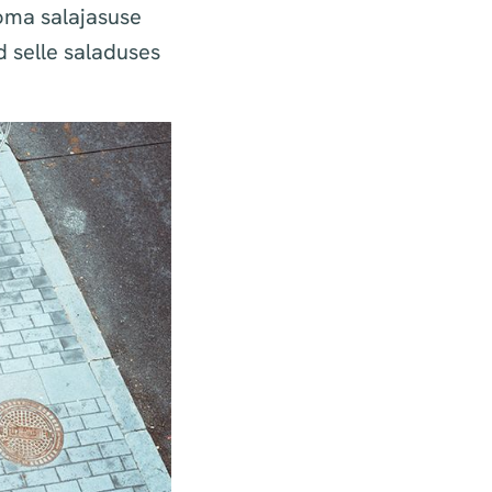
oma salajasuse
d selle saladuses