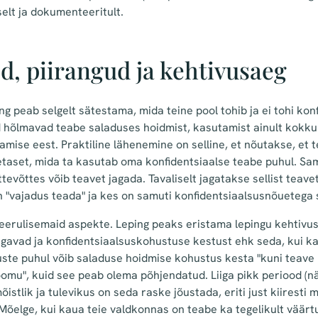
elt ja dokumenteeritult.
, piirangud ja kehtivusaeg
ng peab selgelt sätestama, mida teine pool tohib ja ei tohi ko
 hõlmavad teabe saladuses hoidmist, kasutamist ainult kokku
tamise eest. Praktiline lähenemine on selline, et nõutakse, et
taset, mida ta kasutab oma konfidentsiaalse teabe puhul. Sam
ttevõttes võib teavet jagada. Tavaliselt jagatakse sellist teavet
on "vajadus teada" ja kes on samuti konfidentsiaalsusnõuetega
eerulisemaid aspekte. Leping peaks eristama lepingu kehtivu
agavad ja konfidentsiaalsuskohustuse kestust ehk seda, kui 
uste puhul võib saladuse hoidmise kohustus kesta "kuni teav
loomu", kuid see peab olema põhjendatud. Liiga pikk periood 
õistlik ja tulevikus on seda raske jõustada, eriti just kiiresti
Mõelge, kui kaua teie valdkonnas on teabe ka tegelikult väärtu