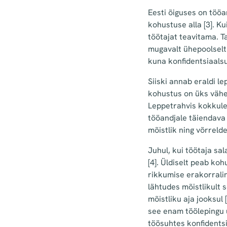
Eesti õiguses on tööa
kohustuse alla
[3]
. K
töötajat teavitama. 
mugavalt ühepoolselt 
kuna konfidentsiaals
Siiski annab eraldi l
kohustus on üks vähe
Leppetrahvis kokkulep
tööandjale täiendava
mõistlik ning võrreld
Juhul, kui töötaja sa
[4]
. Üldiselt peab koh
rikkumise erakorralin
lähtudes mõistlikult
mõistliku aja jooksul
see enam töölepingu 
töösuhtes konfidents