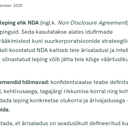
vember 2025
sleping ehk NDA
(ingl.k.
Non-Disclosure Agreement
epinguid. Seda kasutatakse alates idufirmade
rääkimistest kuni suurkorporatsioonide strateegili
ästi koostatud NDA kaitseb teie ärisaladusi ja inte
 sõnastatud leping võib jätta teie kõige väärtusli
emendid hõlmavad:
konfidentsiaalse teabe definitsi
, kehtivusaega, tagajärgi rikkumise korral ning koh
dada leping konkreetse olukorra ja ärivajadusega 
bida.
tada, et ärisaladus on seaduslikult defineeritud ku