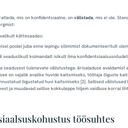
atleda, mis on konfidentsiaalne, on
välistada
, mis ei ole. Sta
ärgmist:
valikult kättesaadav;
teisel poolel juba enne lepingu sõlmimist dokumenteeritult ole
i seaduslikult kolmandalt isikult ilma konfidentsiaalsusnõudet
a seadusest tulenevate välistustega: ärisaladuse avaldamist 
see on vajalik avalike huvide kaitsmiseks, töötaja õiguste kai
unnustatud õigustatud huvi kaitsmiseks
[2]
. Sellised välistused
est ja muudavad sellise kokkuleppe hiljem vaidluse korral lih
siaalsuskohustus töösuhtes