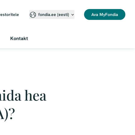
vestoritele
Ava MyFondia
fondia.ee (eesti)
Kontakt
mida hea
A)?