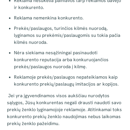
Reklama nesukelia painiavos tarp reklamos davėjo
ir konkurento.
Reklama nemenkina konkurento.
Prekės/paslaugos, turinčios kilmės nuorodą,
lyginamos su prekėmis/paslaugomis su tokia pačia
kilmės nuoroda.
Nėra siekiama nesąžiningai pasinaudoti
konkurento reputacija arba konkuruojančios
prekės/paslaugos nuoroda į kilmę.
Reklamoje prekės/paslaugos nepateikiamos kaip
konkurento prekių/paslaugų imitacijos ar kopijos.
Jei yra įgyvendinamos visos aukščiau nurodytos
sąlygos, Jūsų konkurentas negali drausti naudoti savo
prekių ženklo lyginamojoje reklamoje. Atitinkamai toks
konkurento prekių ženklo naudojimas nebus laikomas
prekių ženklo pažeidimu.