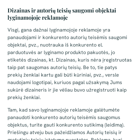
Dizainas ir autorių teisių saugomi objektai
lyginamojoje reklamoje
Visgi, gana dažnai lyginamojoje reklamoje yra
panaudojami ir konkurento autorių teisėmis saugomi
objektai, pvz., nuotrauka iš konkurento el.
parduotuvės ar lyginamo produkto pakuotės, jo
etiketės dizainas, kt. Dizainas, kuris nėra įregistruotas
taip pat saugomas autorių teisių. Be to, tie patys
prekių ženklai kartu gali būti kūriniai, pvz., versle
naudojami logotipai, kuriuos pagal užsakymą Jums
sukūrė dizaineris ir jie vėliau buvo užregistruoti kaip
prekių ženklai.
Tam, kad savo lyginamojoje reklamoje galėtumėte
panaudoti konkurento autorių teisėmis saugomus
objektus, turite gauti konkurento sutikimą (leidimą).
Priešingu atveju bus pažeidžiamos Autorių teisių ir
gretutinių teisių įstatymo nuostatos. Reklama, kuri