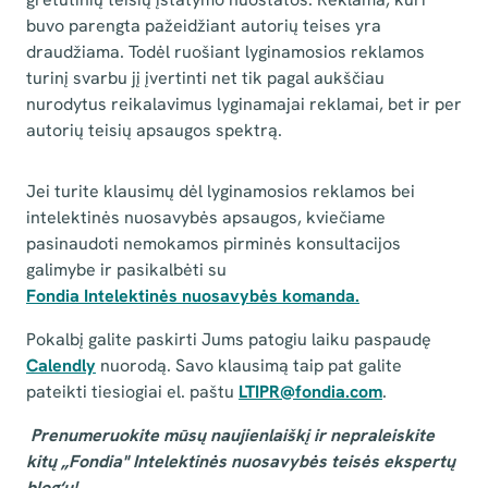
buvo parengta pažeidžiant autorių teises yra
draudžiama. Todėl ruošiant lyginamosios reklamos
turinį svarbu jį įvertinti net tik pagal aukščiau
nurodytus reikalavimus lyginamajai reklamai, bet ir per
autorių teisių apsaugos spektrą.
Jei turite klausimų dėl lyginamosios reklamos bei
intelektinės nuosavybės apsaugos, kviečiame
pasinaudoti nemokamos pirminės konsultacijos
galimybe ir pasikalbėti su
Fondia Intelektinės nuosavybės komanda.
Pokalbį galite paskirti Jums patogiu laiku paspaudę
Calendly
nuorodą. Savo klausimą taip pat galite
pateikti tiesiogiai el. paštu
LTIPR@fondia.com
.
Prenumeruokite mūsų naujienlaiškį ir nepraleiskite
kitų „Fondia" Intelektinės nuosavybės teisės ekspertų
blog‘ų!