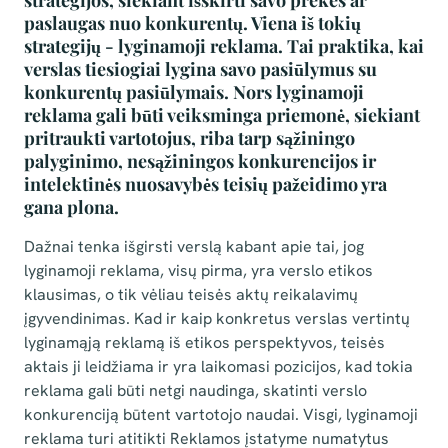
strategijos, siekiant išskirti savo prekes ar
paslaugas nuo konkurentų. Viena iš tokių
strategijų - lyginamoji reklama. Tai praktika, kai
verslas tiesiogiai lygina savo pasiūlymus su
konkurentų pasiūlymais. Nors lyginamoji
reklama gali būti veiksminga priemonė, siekiant
pritraukti vartotojus, riba tarp sąžiningo
palyginimo, nesąžiningos konkurencijos ir
intelektinės nuosavybės teisių pažeidimo yra
gana plona.
Dažnai tenka išgirsti verslą kabant apie tai, jog
lyginamoji reklama, visų pirma, yra verslo etikos
klausimas, o tik vėliau teisės aktų reikalavimų
įgyvendinimas. Kad ir kaip konkretus verslas vertintų
lyginamąją reklamą iš etikos perspektyvos, teisės
aktais ji leidžiama ir yra laikomasi pozicijos, kad tokia
reklama gali būti netgi naudinga, skatinti verslo
konkurenciją būtent vartotojo naudai. Visgi, lyginamoji
reklama turi atitikti Reklamos įstatyme numatytus