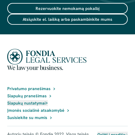
Rezervuokite nemokamą pokalbį
Atsiųskite el. laišką arba paskambinkite mums
We law your business.
Privatumo pranešimas
Slapukų pranešimas
Slapukų nustatymai
Įmonės socialinė atsakomybė
Susisiekite su mumis
Autorių teisės © Fondia 2022. Visos teisės
Grįžti į pradžią