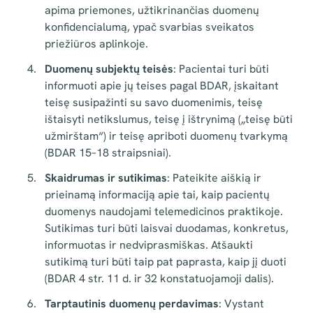
apima priemones, užtikrinančias duomenų
konfidencialumą, ypač svarbias sveikatos
priežiūros aplinkoje.
Duomenų subjektų teisės
: Pacientai turi būti
informuoti apie jų teises pagal BDAR, įskaitant
teisę susipažinti su savo duomenimis, teisę
ištaisyti netikslumus, teisę į ištrynimą („teisę būti
užmirštam“) ir teisę apriboti duomenų tvarkymą
(BDAR 15–18 straipsniai).
Skaidrumas ir sutikimas
: Pateikite aiškią ir
prieinamą informaciją apie tai, kaip pacientų
duomenys naudojami telemedicinos praktikoje.
Sutikimas turi būti laisvai duodamas, konkretus,
informuotas ir nedviprasmiškas. Atšaukti
sutikimą turi būti taip pat paprasta, kaip jį duoti
(BDAR 4 str. 11 d. ir 32 konstatuojamoji dalis).
Tarptautinis duomenų perdavimas
: Vystant