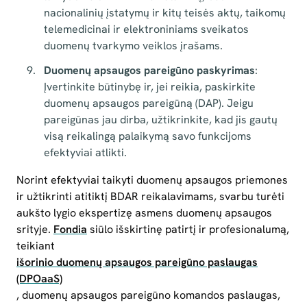
nacionalinių įstatymų ir kitų teisės aktų, taikomų
telemedicinai ir elektroniniams sveikatos
duomenų tvarkymo veiklos įrašams.
Duomenų apsaugos pareigūno paskyrimas
:
Įvertinkite būtinybę ir, jei reikia, paskirkite
duomenų apsaugos pareigūną (DAP). Jeigu
pareigūnas jau dirba, užtikrinkite, kad jis gautų
visą reikalingą palaikymą savo funkcijoms
efektyviai atlikti.
Norint efektyviai taikyti duomenų apsaugos priemones
ir užtikrinti atitiktį BDAR reikalavimams, svarbu turėti
aukšto lygio ekspertizę asmens duomenų apsaugos
srityje.
Fondia
siūlo išskirtinę patirtį ir profesionalumą,
teikiant
išorinio duomenų apsaugos pareigūno paslaugas
(DPOaaS)
, duomenų apsaugos pareigūno komandos paslaugas,