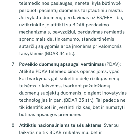
telemedicinos paslaugas, neretai kyla būtinybė
perduoti pacientų duomenis tarptautiniu mastu.
Jei vyksta duomenų perdavimas už ES/EEE ribų,
užtikrinkite jo atitiktį su BDAR perdavimo
mechanizmais, pavyzdžiui, perdavimas remiantis
sprendimais dėl tinkamumo, standartinėmis
sutarčių sąlygomis arba įmonėms privalomomis
taisyklėmis (BDAR 44 str.).
Poveikio duomenų apsaugai vertinimas
(PDAV):
Atlikite PDAV telemedicinos operacijoms, ypač
kai tvarkymas gali sukelti didelę riziką
asmenų
teisėms ir laisvėms, tvarkant pažeidžiamų
duomenų subjektų duomenis, diegiant inovatyvias
technologijas ir pan. (BDAR 35 str.). Tai padeda ne
tik identifikuoti ir įvertinti rizikas, bet ir numatyti
būtinas apsaugos priemones.
Atitiktis nacionaliniams teisės aktams
: Svarbu
laikytis ne tik BDAR reikalavimų, bet ir