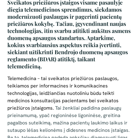
Sveikatos priežiūros įstaigos visame pasaulyje
diegia telemedicinos sprendimus, siekdamos
modernizuoti paslaugas ir pagerinti pacientų
priežiūros kokybę. Tačiau, įgyvendinant naujas
technologijas, itin svarbu atitikti aukštus asmens
duomenų apsaugos standartus. Aptarkime,
kokius svarbiausius aspektus reikia įvertinti,
siekiant užtikrinti Bendrojo duomenų apsaugos
reglamento (BDAR) atitiktį, taikant
telemediciną.
Telemedicina – tai sveikatos priežiūros paslaugos,
teikiamos per informacines ir komunikacines
technologijas, leidžiančias nuotoliniu būdu teikti
medicinos konsultacijas pacientams bei sveikatos
priežiūros įstaigoms
.
Tai ženkliai padidina paslaugų
prieinamumą, ypač regioninėse ligoninėse, greitina
pagalbos suteikimą, mažina pacientų laukimo laikus ir
sutaupo lėšas kelionėms į didesnes medicinos įstaigas.
Be to, telemedicina padeda anksčiau diagnozuoti ligas