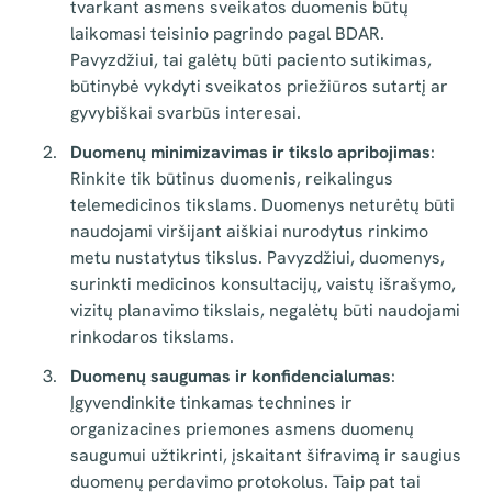
tvarkant asmens sveikatos duomenis būtų
laikomasi teisinio pagrindo pagal BDAR.
Pavyzdžiui, tai galėtų būti paciento sutikimas,
būtinybė vykdyti sveikatos priežiūros sutartį ar
gyvybiškai svarbūs interesai.
Duomenų minimizavimas ir tikslo apribojimas
:
Rinkite tik būtinus duomenis, reikalingus
telemedicinos tikslams. Duomenys neturėtų būti
naudojami viršijant aiškiai nurodytus rinkimo
metu nustatytus tikslus. Pavyzdžiui, duomenys,
surinkti medicinos konsultacijų, vaistų išrašymo,
vizitų planavimo tikslais, negalėtų būti naudojami
rinkodaros tikslams.
Duomenų saugumas ir konfidencialumas
:
Įgyvendinkite tinkamas technines ir
organizacines priemones asmens duomenų
saugumui užtikrinti, įskaitant šifravimą ir saugius
duomenų perdavimo protokolus. Taip pat tai