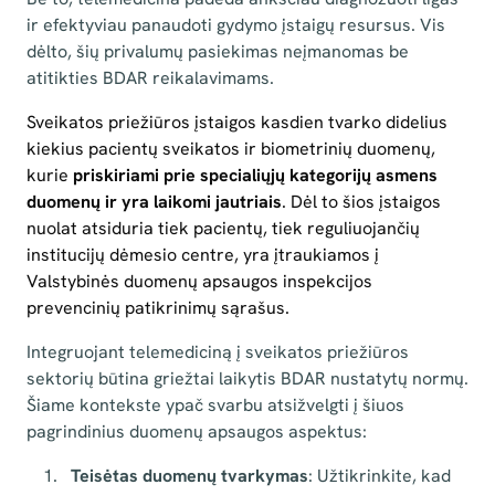
ir efektyviau panaudoti gydymo įstaigų resursus. Vis
dėlto, šių privalumų pasiekimas neįmanomas be
atitikties BDAR reikalavimams.
Sveikatos priežiūros įstaigos kasdien tvarko didelius
kiekius pacientų sveikatos ir biometrinių duomenų,
kurie
priskiriami prie specialiųjų kategorijų asmens
duomenų ir yra laikomi jautriais
. Dėl to šios įstaigos
nuolat atsiduria tiek pacientų, tiek reguliuojančių
institucijų dėmesio centre, yra įtraukiamos į
Valstybinės duomenų apsaugos inspekcijos
prevencinių patikrinimų sąrašus.
Integruojant telemediciną į sveikatos priežiūros
sektorių būtina griežtai laikytis BDAR nustatytų normų.
Šiame kontekste ypač svarbu atsižvelgti į šiuos
pagrindinius duomenų apsaugos aspektus:
Teisėtas duomenų tvarkymas
: Užtikrinkite, kad