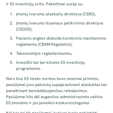
ir ES investicijų sritis. Pakeitimai susiję su:
Įmonių tvarumo ataskaitų direktyva (CSRD),
Įmonių tvarumo išsamaus patikrinimo direktyva
(CSDDD),
Pasienio anglies dioksido korekcinio mechanizmo
reglamentu (CBAM Regulation),
Taksonomijos reglamentavimu,
InvestEU bei bei kitomis ES investicijų
programomis.
Nors šios ES teisės normos buvo neseniai priimtos,
pasiūlymai juos pakeistų supaprastinant ataskaitas bei
panaikinant besidubliuojančius reikalavimus.
Pasiūlymai kilo dėl augančios administracinės naštos
ES įmonėms ir jos poveikio konkurencingumui.
Kol kas tai tik pasiūlymai, kuriuos turės patvirtinti