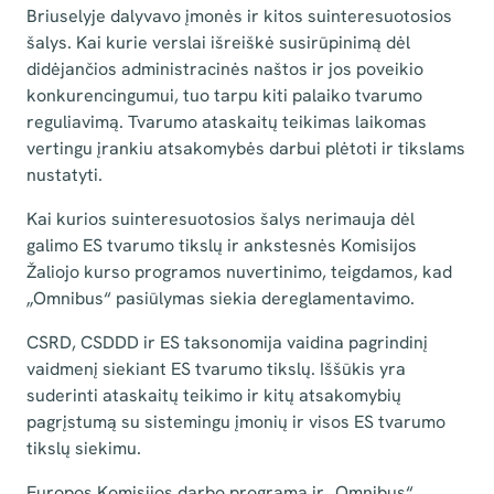
Briuselyje dalyvavo įmonės ir kitos suinteresuotosios
šalys. Kai kurie verslai išreiškė susirūpinimą dėl
didėjančios administracinės naštos ir jos poveikio
konkurencingumui, tuo tarpu kiti palaiko tvarumo
reguliavimą. Tvarumo ataskaitų teikimas laikomas
vertingu įrankiu atsakomybės darbui plėtoti ir tikslams
nustatyti.
Kai kurios suinteresuotosios šalys nerimauja dėl
galimo ES tvarumo tikslų ir ankstesnės Komisijos
Žaliojo kurso programos nuvertinimo, teigdamos, kad
„Omnibus“ pasiūlymas siekia dereglamentavimo.
CSRD, CSDDD ir ES taksonomija vaidina pagrindinį
vaidmenį siekiant ES tvarumo tikslų. Iššūkis yra
suderinti ataskaitų teikimo ir kitų atsakomybių
pagrįstumą su sistemingu įmonių ir visos ES tvarumo
tikslų siekimu.
Europos Komisijos darbo programa ir „Omnibus“