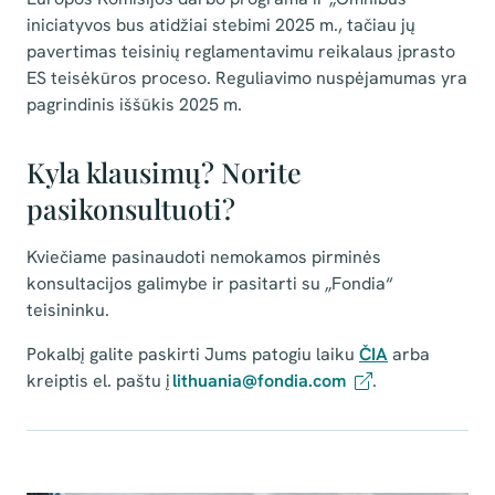
iniciatyvos bus atidžiai stebimi 2025 m., tačiau jų
pavertimas teisinių reglamentavimu reikalaus įprasto
ES teisėkūros proceso. Reguliavimo nuspėjamumas yra
pagrindinis iššūkis 2025 m.
Kyla klausimų? Norite
pasikonsultuoti?
Kviečiame pasinaudoti nemokamos pirminės
konsultacijos galimybe ir pasitarti su „Fondia“
teisininku.
Pokalbį galite paskirti Jums patogiu laiku
ČIA
⁠ arba
kreiptis el. paštu į
lithuania@fondia.com
.