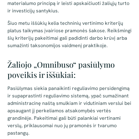
materialumo principą ir leisti apskaičiuoti žaliųjų turto
ir investicijų santykius.
Šiuo metu iššūkių kelia techninių vertinimo kriterijų
platus taikymas įvairiose pramonės šakose. Reikšmingi
šių kriterijų pakeitimai gali padidinti darbo krūvį arba
sumažinti taksonomijos vaidmenį praktikoje.
Žaliojo „Omnibuso“ pasiūlymo
poveikis ir iššūkiai:
Pasiūlymas siekia panaikinti reguliavimo persidengimą
ir supaprastinti reguliavimo sistemą, ypač sumažinant
administracinę naštą smulkiam ir vidutiniam verslui bei
apsaugant jį perkeliamos atsakomybės vertės
grandinėje. Pakeitimai gali būti palankiai vertinami
verslų, priklausomai nuo jų pramonės ir tvarumo
pastangų.