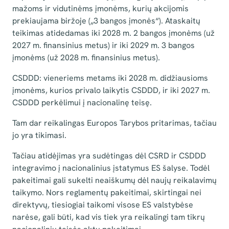
mažoms ir vidutinėms įmonėms, kurių akcijomis
prekiaujama biržoje („3 bangos įmonės“). Ataskaitų
teikimas atidedamas iki 2028 m. 2 bangos įmonėms (už
2027 m. finansinius metus) ir iki 2029 m. 3 bangos
įmonėms (už 2028 m. finansinius metus).
CSDDD: vieneriems metams iki 2028 m. didžiausioms
įmonėms, kurios privalo laikytis CSDDD, ir iki 2027 m.
CSDDD perkėlimui į nacionalinę teisę.
Tam dar reikalingas Europos Tarybos pritarimas, tačiau
jo yra tikimasi.
Tačiau atidėjimas yra sudėtingas dėl CSRD ir CSDDD
integravimo į nacionalinius įstatymus ES šalyse. Todėl
pakeitimai gali sukelti neaiškumų dėl naujų reikalavimų
taikymo. Nors reglamentų pakeitimai, skirtingai nei
direktyvų, tiesiogiai taikomi visose ES valstybėse
narėse, gali būti, kad vis tiek yra reikalingi tam tikrų