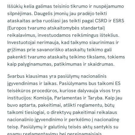
Iššūkių kelia galimas teisinio tikrumo ir nuspėjamumo
silpnėjimas. Daugelis įmonių jau pradėjo teikti
ataskaitas arba ruošiasi jas teikti pagal CSRD ir ESRS
(Europos tvarumo atskaitomybės standartai)
reikalavimus, investuodamos reikšmingus išteklius.
Investuotojai nerimauja, kad taikymo siaurinimas ir
grįžimas prie savanoriško ataskaitų teikimo gali
pakenkti tvarumo ataskaitų teikimo tikslams, tokiems
kaip palyginamumas, patikimumas ir skaidrumas.
Svarbus klausimas yra pasiūlymų nacionalinis
įgyvendinimas ir laikas. Pasiūlymams bus taikomi ES
teisėkūros procedūros, kuriose dalyvauja visos trys
institucijos: Komisija, Parlamentas ir Taryba. Kaip jau
buvo aptarta, pakeitimai, atlikti reglamentu, būtų
taikomi tiesiogiai, o direktyvų pakeitimai reikalaus
nacionalinio įgyvendinimo ir perkėlimo į nacionalinę
teisę. Pasiūlymų ir galutinių teisės aktų santykis su
esamu reglamentavimu bei pereinamaisiais