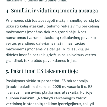
nacionalinių teisės aktų pakeitimai.
4. Smulkių ir vidutinių įmonių apsauga
Priemonės skirtos apsaugoti mažą ir smulkų verslą bei
užkirsti kelią ataskaitų teikimo reikalavimų perkėlimą
mažesnėms įmonėms tiekimo grandinėje. Nors
numatomas tvarumo ataskaitų reikalavimų poveikio
vertės grandinės dalyviams mažinimas, tačiau
mažesnėms įmonėms vis dar gali kilti iššūkių, jei
didelės įmonės perkels griežtus reikalavimus vertės
grandinei, tokiu būdu paveikdamos ir jas.
5. Pakeitimai ES taksonomijoje
Pasiūlymas siekia supaprastinti ES taksonomiją.
Įtraukti pakeitimai remiasi 2025 m. vasario 5 d. ES
Tvaraus finansavimo platformos ataskaita, kurioje
siūloma išaiškinti „Nedaryti reikšmingos žalos“
vertinimą ir ataskaitų teikimo įpareigojimus, taikyti