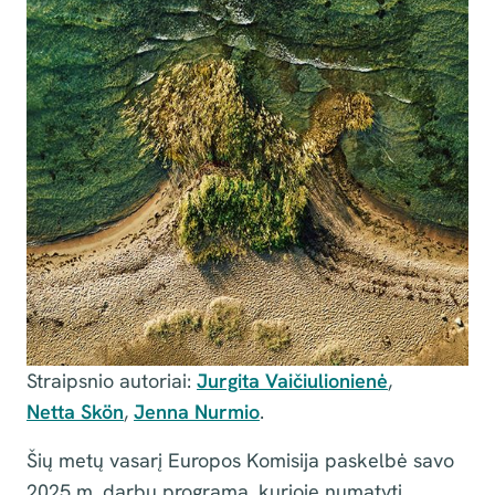
Straipsnio autoriai:
Jurgita Vaičiulionienė
,
Netta Skön
,
Jenna Nurmio
.
Šių metų vasarį Europos Komisija paskelbė savo
2025 m. darbų programą, kurioje numatyti