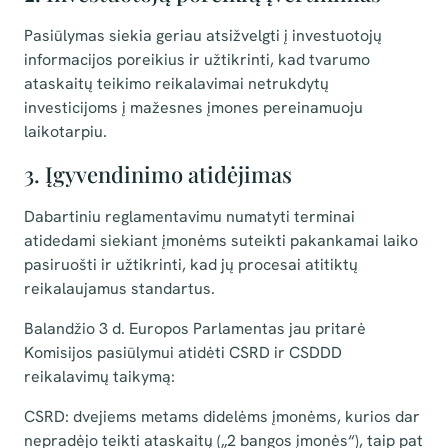
Pasiūlymas siekia geriau atsižvelgti į investuotojų
informacijos poreikius ir užtikrinti, kad tvarumo
ataskaitų teikimo reikalavimai netrukdytų
investicijoms į mažesnes įmones pereinamuoju
laikotarpiu.
3. Įgyvendinimo atidėjimas
Dabartiniu reglamentavimu numatyti terminai
atidedami siekiant įmonėms suteikti pakankamai laiko
pasiruošti ir užtikrinti, kad jų procesai atitiktų
reikalaujamus standartus.
Balandžio 3 d. Europos Parlamentas jau pritarė
Komisijos pasiūlymui atidėti CSRD ir CSDDD
reikalavimų taikymą:
CSRD: dvejiems metams didelėms įmonėms, kurios dar
nepradėjo teikti ataskaitų („2 bangos įmonės“), taip pat