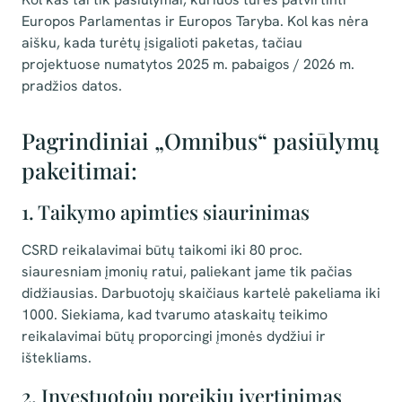
Europos Parlamentas ir Europos Taryba. Kol kas nėra
aišku, kada turėtų įsigalioti paketas, tačiau
projektuose numatytos 2025 m. pabaigos / 2026 m.
pradžios datos.
Pagrindiniai „Omnibus“ pasiūlymų
pakeitimai:
1. Taikymo apimties siaurinimas
CSRD reikalavimai būtų taikomi iki 80 proc.
siauresniam įmonių ratui, paliekant jame tik pačias
didžiausias. Darbuotojų skaičiaus kartelė pakeliama iki
1000. Siekiama, kad tvarumo ataskaitų teikimo
reikalavimai būtų proporcingi įmonės dydžiui ir
ištekliams.
2. Investuotojų poreikių įvertinimas