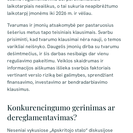
laikotarpiais neaiškus, o tai sukuria neapibrėžtumo
laikotarpį įmonėms iki 2026 m. ir vėliau.
Tvarumas ir įmonių atsakomybė per pastaruosius
šešerius metus tapo teisiniais klausimais. Svarbu
prisiminti, kad tvarumo klausimai nėra nauji, o temos
varikliai neišnyko. Daugelis įmonių dirba su tvarumu
dešimtmečius, ir šis darbas nesibaigs dar vienu
reguliavimo pakeitimu. Veiklos skaidrumas ir
informacijos aiškumas išlieka svarbūs faktoriais
vertinant verslo riziką bei galimybes, sprendžiant
finansavimo, investavimo ar bendradarbiavimo
klausimus.
Konkurencingumo gerinimas ar
dereglamentavimas?
Neseniai vykusiose „Apskritojo stalo“ diskusijose