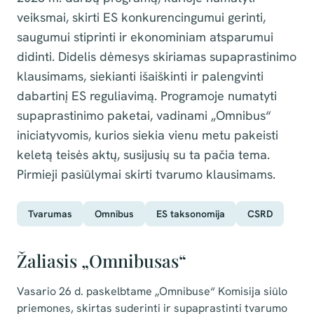
veiksmai, skirti ES konkurencingumui gerinti,
saugumui stiprinti ir ekonominiam atsparumui
didinti. Didelis dėmesys skiriamas supaprastinimo
klausimams, siekianti išaiškinti ir palengvinti
dabartinį ES reguliavimą. Programoje numatyti
supaprastinimo paketai, vadinami „Omnibus“
iniciatyvomis, kurios siekia vienu metu pakeisti
keletą teisės aktų, susijusių su ta pačia tema.
Pirmieji pasiūlymai skirti tvarumo klausimams.
Tvarumas
Omnibus
ES taksonomija
CSRD
Žaliasis „Omnibusas“
Vasario 26 d. paskelbtame „Omnibuse“ Komisija siūlo
priemones, skirtas suderinti ir supaprastinti tvarumo