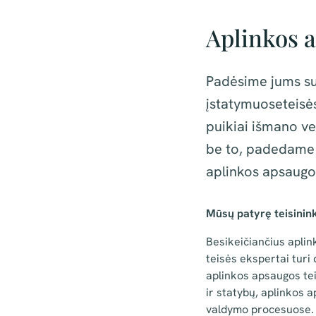
Aplinkos 
Padėsime jums su
įstatymuoseteisės
puikiai išmano ve
be to, padedame s
aplinkos apsaugos
Mūsų patyrę teisinin
Besikeičiančius aplin
teisės ekspertai turi 
aplinkos apsaugos tei
ir statybų, aplinkos 
valdymo procesuose.