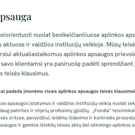
apsauga
siorientuoti nuolat besikeičiančiuose aplinkos ap
 aktuose ir valdžios institucijų veikloje. Mūsų teis
rslui aktualiastaikomus aplinkos apsaugos prievol
avo klientamsi yra pasiruošę padėti sprendžiant į
 teisės klausimus.
kai padeda įmonėms visais aplinkos apsaugos teisės klausima
kos apsaugos įstatymus ir valdžios institucijų veiklą nuolat s
daug patirties ir stiprių profesinių įgūdžių. „Fondia” teisininkai
sės srityse, pavyzdžiui, leidimų išdavimo ir kontrolės proce
apsaugos ir gamtos išteklių teisės aktų bei sėkmingo aplinkos