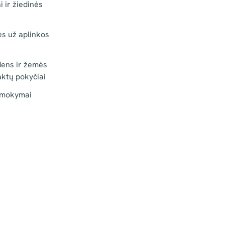
 ir žiedinės
s už aplinkos
dens ir žemės
aktų pokyčiai
s mokymai