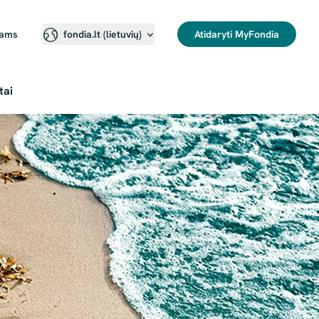
jams
Atidaryti MyFondia
fondia.lt (lietuvių)⁠
tai