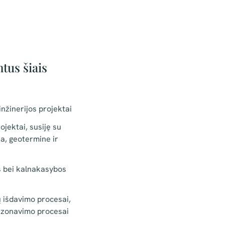
tus šiais
nžinerijos projektai
jektai, susiję su
ja, geotermine ir
s bei kalnakasybos
 išdavimo procesai,
r zonavimo procesai