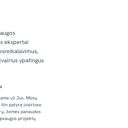
saugos
ės ekspertai
esreikalavimus,
vairius ypatingus
is
ekame už Jus. Mūsų
 itin patyrę įvairiose
dūrų, žemės panaudos
 apsaugos projektų