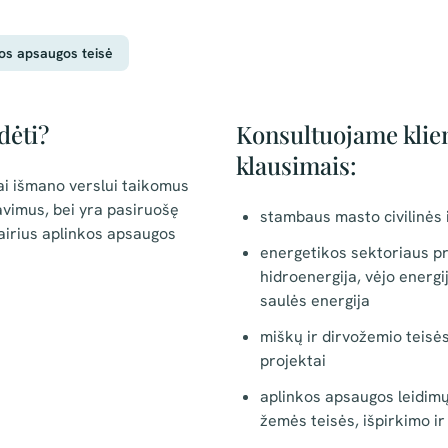
os apsaugos teisė
dėti?
Konsultuojame klien
klausimais:
ai išmano verslui taikomus
avimus, bei yra pasiruošę
stambaus masto civilinės i
airius aplinkos apsaugos
energetikos sektoriaus pro
hidroenergija, vėjo energi
saulės energija
miškų ir dirvožemio teisė
projektai
aplinkos apsaugos leidimų
žemės teisės, išpirkimo i