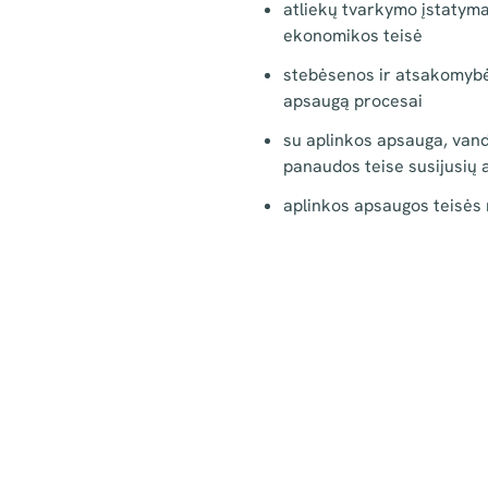
atliekų tvarkymo įstatymai
ekonomikos teisė
stebėsenos ir atsakomybė
apsaugą procesai
su aplinkos apsauga, van
panaudos teise susijusių 
aplinkos apsaugos teisė