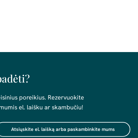
padėti?
isinius poreikius. Rezervuokite
mumis el. laišku ar skambučiu!
Atsiųskite el. laišką arba paskambinkite mums