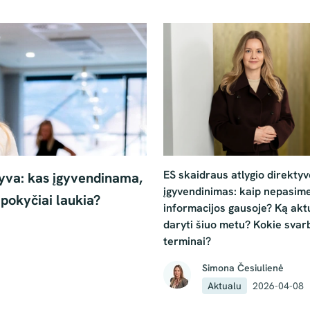
ES skaidraus atlygio direkty
yva: kas įgyvendinama,
įgyvendinimas: kaip nepasime
pokyčiai laukia?
informacijos gausoje? Ką akt
daryti šiuo metu? Kokie svar
terminai?
Simona Česiulienė
Aktualu
2026-04-08