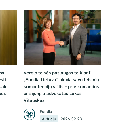
vos
Verslo teisės paslaugas teikianti
sti
„Fondia Lietuva“ plečia savo teisinių
ualu
kompetencijų sritis – prie komandos
būs
prisijungia advokatas Lukas
Vitauskas
Fondia
Aktualu
2026-02-23