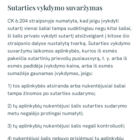
Sutarties vykdymo suvaržymas
CK 6.204 straipsnyje numatyta, kad jeigu įvykdyti
sutartį vienai šaliai tampa sudėtingiau negu kitai šaliai,
ši šalis privalo vykdyti sutartį atsižvelgiant į kitose šio
straipsnio dalyse nustatytą tvarką. Sutarties vykdymo
suvaržymu laikomos aplinkybės, kurios iš esmės
pakeičia sutartinių prievolių pusiausvyrą, t. y. arba iš
esmės padidėja įvykdymo kaina, arba iš esmės
sumažėja gaunamas įvykdymas, jeigu:
1) tos aplinkybės atsiranda arba nukentėjusiai šaliai
tampa žinomos po sutarties sudarymo;
2) tų aplinkybių nukentėjusi šalis sutarties sudarymo
metu negalėjo protingai numatyti;
3) tų aplinkybių nukentėjusi šalis negali kontroliuoti;
4) nukentėjusi šalis nebuvo prisiėmusi tų aplinkybių