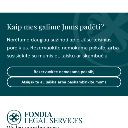
Kaip mes galime Jums padėti?
Norėtume daugiau sužinoti apie Jūsų teisinius
poreikius. Rezervuokite nemokamą pokalbį arba
susisiekite su mumis el. laišku ar skambučiu!
Rezervuokite nemokamą pokalbį
Atsiųskite el. laišką arba paskambinkite mums
We law your business.