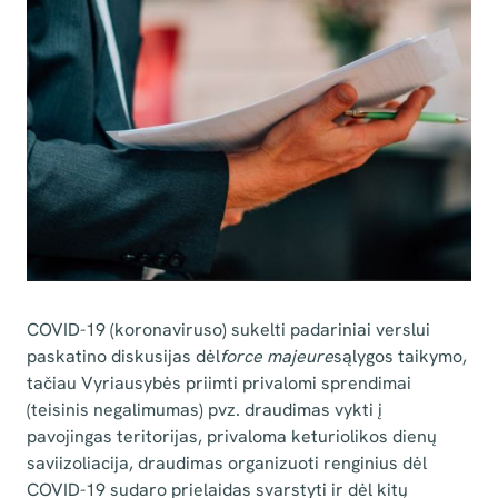
COVID-19 (koronaviruso) sukelti padariniai verslui
paskatino diskusijas dėl
force majeure
sąlygos taikymo,
tačiau Vyriausybės priimti privalomi sprendimai
(teisinis negalimumas) pvz. draudimas vykti į
pavojingas teritorijas, privaloma keturiolikos dienų
saviizoliacija, draudimas organizuoti renginius dėl
COVID-19 sudaro prielaidas svarstyti ir dėl kitų