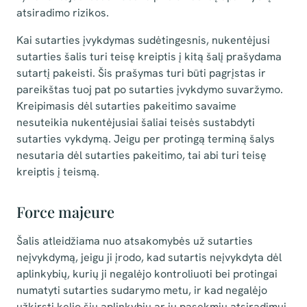
atsiradimo rizikos.
Kai sutarties įvykdymas sudėtingesnis, nukentėjusi
sutarties šalis turi teisę kreiptis į kitą šalį prašydama
sutartį pakeisti. Šis prašymas turi būti pagrįstas ir
pareikštas tuoj pat po sutarties įvykdymo suvaržymo.
Kreipimasis dėl sutarties pakeitimo savaime
nesuteikia nukentėjusiai šaliai teisės sustabdyti
sutarties vykdymą. Jeigu per protingą terminą šalys
nesutaria dėl sutarties pakeitimo, tai abi turi teisę
kreiptis į teismą.
Force majeure
Šalis atleidžiama nuo atsakomybės už sutarties
neįvykdymą, jeigu ji įrodo, kad sutartis neįvykdyta dėl
aplinkybių, kurių ji negalėjo kontroliuoti bei protingai
numatyti sutarties sudarymo metu, ir kad negalėjo
užkirsti kelio šių aplinkybių ar jų pasekmių atsiradimui.