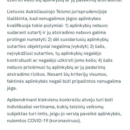
Lietuvos Aukščiausiojo Teismo jurisprudencijoje
išaiškinta, kad nenugalimos jėgos aplinkybes
kvalifikuoja tokie požymiai: 1) aplinkybių nebuvo
sudarant sutartį ir jų atsiradimo nebuvo galima
protingai numatyti; 2) dėl susidariusių aplinkybių
sutarties objektyviai negalima įvykdyti; 3) šalis,
neįvykdžiusi sutarties, tų aplinkybių negalėjo
kontroliuoti ar negalėjo užkirsti joms kelio; 4) šalis
nebuvo prisiėmusi tų aplinkybių ar jų padarinių
atsiradimo rizikos. Nesant šių kriterijų visumos,
faktinės aplinkybės negali būti pripažintos nenugalima
jėga.
Apibendrinant kiekvienu konkrečiu atveju turi būti
individualiai vertinama, kokių teisinių veiksmų
subjektas turi imtis, jeigu jo verslą paveikė aplinkybės,
nulemtos COVID-19 (koronaviruso).