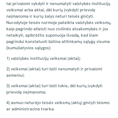
tai privalomi vykdyti ir nenumatyti valstybės institucijų
veiksmai arba aktai, dėl kurių įvykdyti prievolę
neįmanoma ir kurių šalys neturi teisės ginčyti.
Nurodytoje teisės normoje pateikta valstybės veiksmų,
kaip pagrindo atleisti nuo civilinės atsakomybės ir jos
netaikyti, apibrėžtis suponuoja išvadą, kad šiam
pagrindui konstatuoti būtina atitinkamų sąlygų visuma
(kumuliatyvios sąlygos):
1) valstybės institucijų veiksmai (aktai);
2) veiksmai (aktai) turi būti nenumatyti ir privalomi
asmeniui;
3) veiksmai (aktai) turi būti tokie, dėl kurių įvykdyti
prievolę neįmanoma;
4) asmuo neturėjo teisės veiksmų (aktų) ginčyti teismo
ar administracine tvarka.