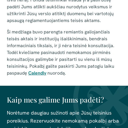
padėti Jums atlikti aukščiau nurodytus veiksmus ir
užtikrinti Jūsų verslo atitiktį duomenų bei vartotojų
apsaugą reglamentuojantiems teisės aktams.
Ši medžiaga buvo parengta remiantis galiojančiais
teisės aktais ir institucijų išaiškinimais, bendrais
informaciniais tikslais, ir ji nėra teisinė konsultacija.
Todėl kviečiame pasinaudoti nemokamos pirminės
konsultacijos galimybe ir pasitarti su vienu iš mūsų
teisininkų. Pokalbį galite paskirti Jums patogiu laiku
paspaudę
Calendly
nuorodą.
Kaip mes galime Jums padėti?
Norėtume daugiau sužinoti apie Jūsų teisinius
poreikius. Rezervuokite nemokamą pokalbį arba