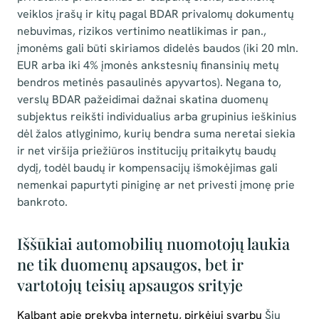
veiklos įrašų ir kitų pagal BDAR privalomų dokumentų
nebuvimas, rizikos vertinimo neatlikimas ir pan.,
įmonėms gali būti skiriamos didelės baudos (iki 20 mln.
EUR arba iki 4% įmonės ankstesnių finansinių metų
bendros metinės pasaulinės apyvartos). Negana to,
verslų BDAR pažeidimai dažnai skatina duomenų
subjektus reikšti individualius arba grupinius ieškinius
dėl žalos atlyginimo, kurių bendra suma neretai siekia
ir net viršija priežiūros institucijų pritaikytų baudų
dydį, todėl baudų ir kompensacijų išmokėjimas gali
nemenkai papurtyti piniginę ar net privesti įmonę prie
bankroto.
Iššūkiai automobilių nuomotojų laukia
ne tik duomenų apsaugos, bet ir
vartotojų teisių apsaugos srityje
Kalbant apie prekybą internetu, pirkėjui svarbu
Šių