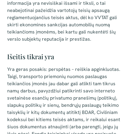
informacija yra nevisiškai išsami ir tiksli, o tai
neabejotinai pažeidžia vartotojų teisių apsaugą
reglamentuojančius teisės aktus, dėl ko VVTAT gali
skirti ekonomines sankcijas automobilių nuomą
teikiančioms įmonėms, bei kartu gali nukentėti šių
verslo subjektų reputacija ir prestižas.
Išeitis tikrai yra
Yra geras posakis: perspėtas – reiškia apginkluotas.
Taigi, transporto priemonių nuomos paslaugas
teikiančios įmonės jau dabar gali atlikti tam tikrus
namų darbus, pavyzdžiui patikrinti savo interneto
svetainėse esančių privatumo pranešimų (politikų),
slapukų politikų ir sienų, bendrųjų paslaugų teikimo
taisyklių ir kitų dokumentų atitiktį BDAR, Civiliniam
kodeksui bei kitiems teisės aktams, ir reikalui esant
šiuos dokumentus atnaujinti (arba parengti, jeigu jų
išvis nėra). Fondia teisininkai visada yra pasiruošę