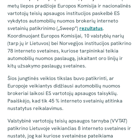
metų liepos pradžioje
Europos Komisija ir nacionalinės
vartotojų teisių apsaugos institucijos paskelbė ES
vykdytos automobilių nuomos brokerių interneto
svetainių patikrinimo („Sweep”)
rezultatus
.
Koordinuojant Europos Komisijai, 10 valstybių narių
(tarp jų ir Lietuvos) bei Norvegijos institucijos patikrino
78 interneto svetaines, kuriose tarpininkai teikia
automobilių nuomos paslaugą, įskaitant oro linijų ir
kitų užsakymo paslaugų svetaines.
Šios jungtinės veiklos tikslas buvo patikrinti, ar
Europoje veikiantys didžiausi automobilių nuomos
brokeriai laikosi ES vartotojų apsaugos taisyklių.
Paaiškėjo, kad tik 45 % interneto svetainių atitinka
nustatytus reikalavimus.
Valstybinė vartotojų teisių apsaugos tarnyba (VVTAT)
patikrino Lietuvoje veikiančias 8 interneto svetaines ir
nustatė, jog kai kuriose svetainėse pateikiama