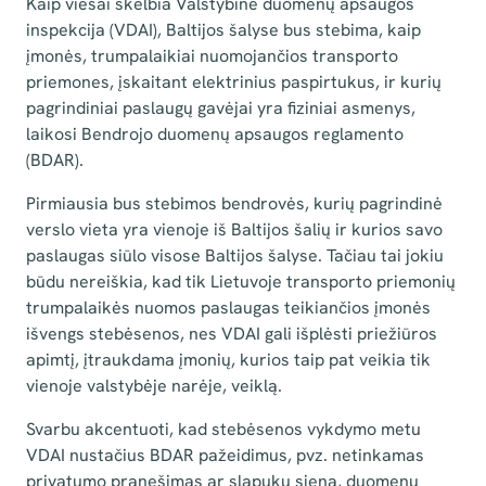
Kaip viešai skelbia Valstybinė duomenų apsaugos
inspekcija (VDAI), Baltijos šalyse bus stebima, kaip
įmonės, trumpalaikiai nuomojančios transporto
priemones, įskaitant elektrinius paspirtukus, ir kurių
pagrindiniai paslaugų gavėjai yra fiziniai asmenys,
laikosi Bendrojo duomenų apsaugos reglamento
(BDAR).
Pirmiausia bus stebimos bendrovės, kurių pagrindinė
verslo vieta yra vienoje iš Baltijos šalių ir kurios savo
paslaugas siūlo visose Baltijos šalyse. Tačiau tai jokiu
būdu nereiškia, kad tik Lietuvoje transporto priemonių
trumpalaikės nuomos paslaugas teikiančios įmonės
išvengs stebėsenos, nes VDAI gali išplėsti priežiūros
apimtį, įtraukdama įmonių, kurios taip pat veikia tik
vienoje valstybėje narėje, veiklą.
Svarbu akcentuoti, kad stebėsenos vykdymo metu
VDAI nustačius BDAR pažeidimus, pvz. netinkamas
privatumo pranešimas ar slapukų siena, duomenų