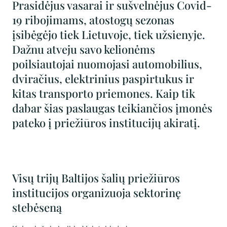
Prasidėjus vasarai ir sušvelnėjus Covid-
19 ribojimams, atostogų sezonas
įsibėgėjo tiek Lietuvoje, tiek užsienyje.
Dažnu atveju savo kelionėms
poilsiautojai nuomojasi automobilius,
dviračius, elektrinius paspirtukus ir
kitas transporto priemones. Kaip tik
dabar šias paslaugas teikiančios įmonės
pateko į priežiūros institucijų akiratį.
Visų trijų Baltijos šalių priežiūros
institucijos organizuoja sektorinę
stebėseną