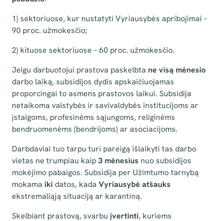
1) sektoriuose, kur nustatyti Vyriausybės apribojimai –
90 proc. užmokesčio;
2) kituose sektoriuose – 60 proc. užmokesčio.
Jeigu darbuotojui prastova paskelbta
ne visą mėnesio
darbo laiką, subsidijos dydis apskaičiuojamas
proporcingai to asmens prastovos laikui. Subsidija
netaikoma valstybės ir savivaldybės institucijoms ar
įstaigoms, profesinėms sąjungoms, religinėms
bendruomenėms (bendrijoms) ar asociacijoms.
Darbdaviai tuo tarpu turi pareigą išlaikyti tas darbo
vietas ne trumpiau kaip
3 mėnesius
nuo subsidijos
mokėjimo pabaigos. Subsidija per Užimtumo tarnybą
mokama
iki
datos, kada
Vyriausybė atšauks
ekstremaliąją situaciją ar karantiną.
Skelbiant prastovą, svarbu
įvertinti
, kuriems