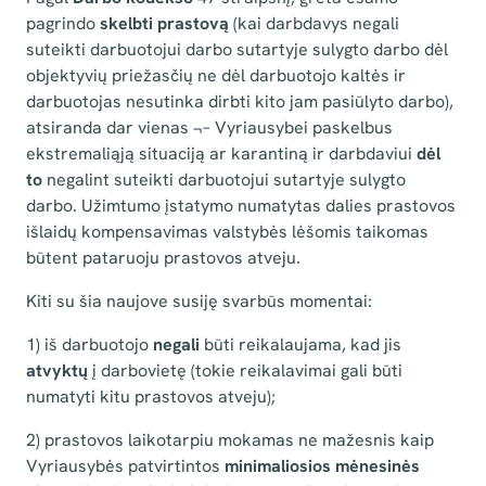
pagrindo
skelbti prastovą
(kai darbdavys negali
suteikti darbuotojui darbo sutartyje sulygto darbo dėl
objektyvių priežasčių ne dėl darbuotojo kaltės ir
darbuotojas nesutinka dirbti kito jam pasiūlyto darbo),
atsiranda dar vienas ¬– Vyriausybei paskelbus
ekstremaliąją situaciją ar karantiną ir darbdaviui
dėl
to
negalint suteikti darbuotojui sutartyje sulygto
darbo. Užimtumo įstatymo numatytas dalies prastovos
išlaidų kompensavimas valstybės lėšomis taikomas
būtent pataruoju prastovos atveju.
Kiti su šia naujove susiję svarbūs momentai:
1) iš darbuotojo
negali
būti reikalaujama, kad jis
atvyktų
į darbovietę (tokie reikalavimai gali būti
numatyti kitu prastovos atveju);
2) prastovos laikotarpiu mokamas ne mažesnis kaip
Vyriausybės patvirtintos
minimaliosios mėnesinės