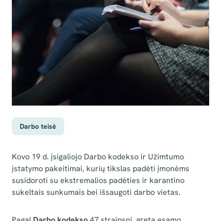
Darbo teisė
Kovo 19 d. įsigaliojo Darbo kodekso ir Užimtumo
įstatymo pakeitimai, kurių tikslas padėti įmonėms
susidoroti su ekstremalios padėties ir karantino
sukeltais sunkumais bei išsaugoti darbo vietas.
Pagal
Darbo kodekso
47 straipsnį, greta esamo