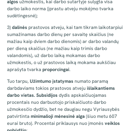
algos
užmokestis, kai darbo sutartyje sulygta visa
darbo laiko norma (įprastu atveju mokėjmo tvarka
sudėtingesnė);
3)
dalinės
prastovos atveju, kai tam tikram laikotarpiui
sumažinamas darbo dienų per savaitę skaičius (ne
mažiau kaip dviem darbo dienomis) ar darbo valandų
per dieną skaičius (ne mažiau kaip trimis darbo
valandomis), už darbo laiką mokamas darbo
užmokestis, o už prastovos laiką mokama aukščiau
aprašyta tvarka
proporcingai
.
Tuo tarpu,
Užimtumo įstatymas
numato paramą
darbdaviams tokios prastovos atveju
išlaikantiems
darbo vietas. Subsidijos
dydis apskaičiuojamas
procentais nuo darbuotojo priskaičiuoto darbo
užmokesčio dydžio, bet ne daugiau negu Vyriausybės
patvirtinta
minimalioji mėnesinė alga
(šiuo metu 607
eurai bruto). Procentai priklausys nuo įmonės
veiklos
pobūdžio
: