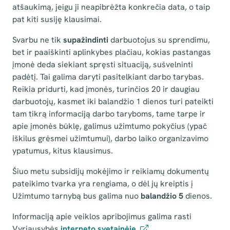
atšaukimą, jeigu ji neapibrėžta konkrečia data, o taip
pat kiti susiję klausimai.
Svarbu ne tik
supažindinti
darbuotojus su sprendimu,
bet ir paaiškinti aplinkybes plačiau, kokias pastangas
įmonė deda siekiant spręsti situaciją, sušvelninti
padėtį. Tai galima daryti pasitelkiant darbo tarybas.
Reikia pridurti, kad įmonės, turinčios 20 ir daugiau
darbuotojų, kasmet iki balandžio 1 dienos turi pateikti
tam tikrą informaciją darbo taryboms, tame tarpe ir
apie įmonės būklę, galimus užimtumo pokyčius (ypač
iškilus grėsmei užimtumui), darbo laiko organizavimo
ypatumus, kitus klausimus.
Šiuo metu subsidijų mokėjimo ir reikiamų dokumentų
pateikimo tvarka yra rengiama, o dėl jų kreiptis į
Užimtumo tarnybą bus galima nuo
balandžio 5
dienos.
Informaciją apie veiklos apribojimus galima rasti
Vyriausybės
interneto svetainėje