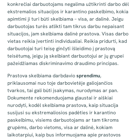
konkrečiai darbuotojams negalima užtikrinti darbo dėl
ekstremalios situacijos ir karantino paskelbimo, kokia
apimtimi ji turi būti skelbiama – visa, ar dalinė. Jeigu
darbuotojas turės atlikti tam tikrus darbu nepaisant
situacijos, jam skelbiama dalinė prastova. Visas darbo
vietas reikia įvertinti individualiai. Reikia pridurti, kad
darbuotojai turi teisę ginčyti išleidimo į prastovą
teisėtumą, jeigu ją skelbiant darbuotojui ar jų grupei
pažeidžiamas diskriminavimo draudimo principas.
Prastova skelbiama darbdavio
sprendimu
,
priklausomai nuo toje darbovietėje galiojančios
tvarkos, tai gali būti įsakymas, nurodymas ar pan.
Dokumente rekomenduojama glaustai ir aiškiai
nurodyti, kodėl skelbiama prastova, kaip situacija
susijusi su ekstremaliosios padėties ir karantino
paskelbimu, visiems darbuotojams ar tam tikroms
grupėms, darbo vietoms, visa ar dalinė, kokiam
laikotarpiui, kaip bus informuojama apie prastovos