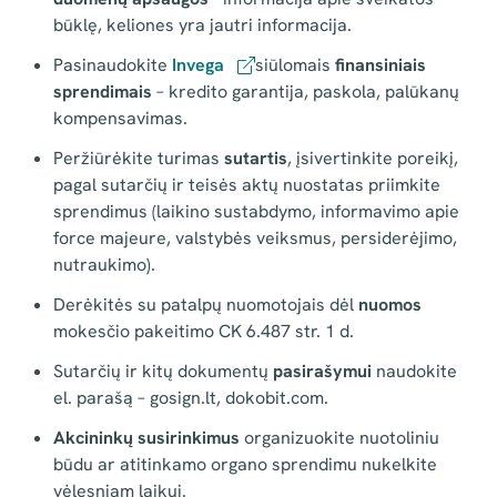
būklę, keliones yra jautri informacija.
Pasinaudokite
Invega
siūlomais
finansiniais
sprendimais
– kredito garantija, paskola, palūkanų
kompensavimas.
Peržiūrėkite turimas
sutartis
, įsivertinkite poreikį,
pagal sutarčių ir teisės aktų nuostatas priimkite
sprendimus (laikino sustabdymo, informavimo apie
force majeure, valstybės veiksmus, persiderėjimo,
nutraukimo).
Derėkitės su patalpų nuomotojais dėl
nuomos
mokesčio pakeitimo CK 6.487 str. 1 d.
Sutarčių ir kitų dokumentų
pasirašymui
naudokite
el. parašą – gosign.lt, dokobit.com.
Akcininkų susirinkimus
organizuokite nuotoliniu
būdu ar atitinkamo organo sprendimu nukelkite
vėlesniam laikui.