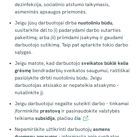
dezinfekcija, socialinio atstumo laikymasis,
asmeninės apsaugos priemonės.
Jeigu jūsų darbuotojai dirba
nuotoliniu būdu
,
susitarkite dėl to (i) padarydami darbo sutarties
pakeitimą; arba (ii) priimdami įsakymą ir gaudami
darbuotojo sutikimą. Taip pat aptarkite tokio darbo
sąlygas.
Jeigu matote, kad darbuotojo
sveikatos būklė kelia
grėsmę
bendradarbių sveikatos saugumui, raštiškai
pasiūlykite dirbti nuotoliniu būdu. Jeigu
darbuotojas atsisako ar nepateikia atsakymo –
nušalinkite jį.
Jeigu darbuotojui negalite suteikti darbo – tinkamai
įforminkite
prastovą
ir pasinaudokite valstybės
teikiama
subsidija
, plačiau
čia
.
Nepamirškite užtikrinti darbuotojų
asmens
duomenų apsaugos
- informacija apie sveikatos