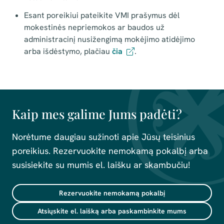
Esant poreikiui pateikite VMI prašymus dėl
mokestinės nepriemokos ar baudos už
administracinį nusižengimą mokėjimo atidėjimo
arba išdėstymo, plačiau
čia
.
Kaip mes galime Jums padėti?
Norėtume daugiau sužinoti apie Jūsų teisinius
poreikius. Rezervuokite nemokamą pokalbį arba
susisiekite su mumis el. laišku ar skambučiu!
Rezervuokite nemokamą pokalbį
Atsiųskite el. laišką arba paskambinkite mums