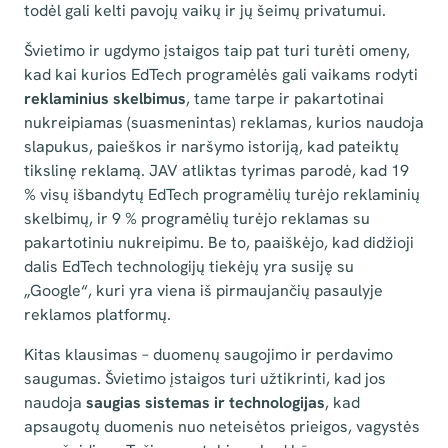
todėl gali kelti pavojų vaikų ir jų šeimų privatumui.
Švietimo ir ugdymo įstaigos taip pat turi turėti omeny,
kad kai kurios EdTech programėlės gali vaikams rodyti
reklaminius skelbimus
, tame tarpe ir pakartotinai
nukreipiamas (suasmenintas) reklamas, kurios naudoja
slapukus, paieškos ir naršymo istoriją, kad pateiktų
tikslinę reklamą. JAV atliktas tyrimas parodė, kad 19
% visų išbandytų EdTech programėlių turėjo reklaminių
skelbimų, ir 9 % programėlių turėjo reklamas su
pakartotiniu nukreipimu. Be to, paaiškėjo, kad didžioji
dalis EdTech technologijų tiekėjų yra susiję su
„Google“, kuri yra viena iš pirmaujančių pasaulyje
reklamos platformų.
Kitas klausimas – duomenų saugojimo ir perdavimo
saugumas. Švietimo įstaigos turi užtikrinti, kad jos
naudoja
saugias sistemas ir technologijas
, kad
apsaugotų duomenis nuo neteisėtos prieigos, vagystės