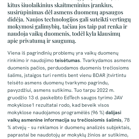
kitus šiuolaikinius skaitmeninius įrankius,
susirūpinimas dėl asmens duomenų apsaugos
didėja. Naujos technologijos gali suteikti vertingų
mokymosi galimybių, tačiau jos taip pat renka ir
naudoja vaikų duomenis, todėl kyla klausimų
apie privatumą ir saugumą.
Viena iš pagrindinių problemų yra vaikų duomenų
rinkimo ir naudojimo
teisėtumas
. Tvarkydamos asmens
duomenis pačios, perduodamos duomenis trečiosioms
šalims, įstaigos turi remtis bent vienu BDAR įtvirtintu
teisėto asmens duomenų tvarkymo pagrindu,
pavyzdžiui, asmens sutikimu. Tuo tarpu 2022 m.
gruodžio 13 d. paskelbto EdTech saugos tyrimo JAV
mokyklose1 rezultatai rodo, kad beveik visos
mokyklose naudojamos programėlės (96 %)
dalijasi
vaikų asmenine informacija su trečiosiomis šalimis
, 78
% atvejų – su reklamos ir duomenų analizės subjektais,
paprastai be naudotojų ar mokyklų žinios ar sutikimo,