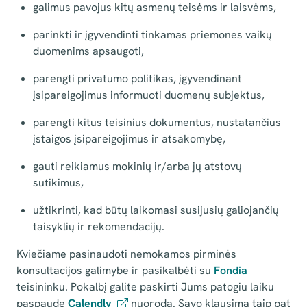
galimus pavojus kitų asmenų teisėms ir laisvėms,
parinkti ir įgyvendinti tinkamas priemones vaikų
duomenims apsaugoti,
parengti privatumo politikas, įgyvendinant
įsipareigojimus informuoti duomenų subjektus,
parengti kitus teisinius dokumentus, nustatančius
įstaigos įsipareigojimus ir atsakomybę,
gauti reikiamus mokinių ir/arba jų atstovų
sutikimus,
užtikrinti, kad būtų laikomasi susijusių galiojančių
taisyklių ir rekomendacijų.
Kviečiame pasinaudoti nemokamos pirminės
konsultacijos galimybe ir pasikalbėti su
Fondia
teisininku. Pokalbį galite paskirti Jums patogiu laiku
paspaudę
Calendly
nuorodą. Savo klausimą taip pat