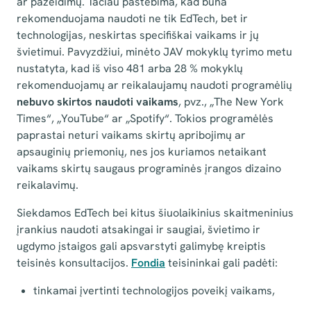
ar pažeidimų. Tačiau pastebima, kad būna
rekomenduojama naudoti ne tik EdTech, bet ir
technologijas, neskirtas specifiškai vaikams ir jų
švietimui. Pavyzdžiui, minėto JAV mokyklų tyrimo metu
nustatyta, kad iš viso 481 arba 28 % mokyklų
rekomenduojamų ar reikalaujamų naudoti programėlių
nebuvo skirtos naudoti vaikams
, pvz., „The New York
Times“, „YouTube“ ar „Spotify“. Tokios programėlės
paprastai neturi vaikams skirtų apribojimų ar
apsauginių priemonių, nes jos kuriamos netaikant
vaikams skirtų saugaus programinės įrangos dizaino
reikalavimų.
Siekdamos EdTech bei kitus šiuolaikinius skaitmeninius
įrankius naudoti atsakingai ir saugiai, švietimo ir
ugdymo įstaigos gali apsvarstyti galimybę kreiptis
teisinės konsultacijos.
Fondia
teisininkai gali padėti:
tinkamai įvertinti technologijos poveikį vaikams,