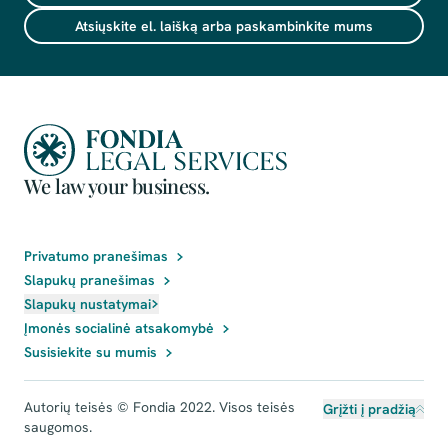
Atsiųskite el. laišką arba paskambinkite mums
We law your business.
Privatumo pranešimas
Slapukų pranešimas
Slapukų nustatymai
Įmonės socialinė atsakomybė
Susisiekite su mumis
Autorių teisės © Fondia 2022. Visos teisės
Grįžti į pradžią
saugomos.