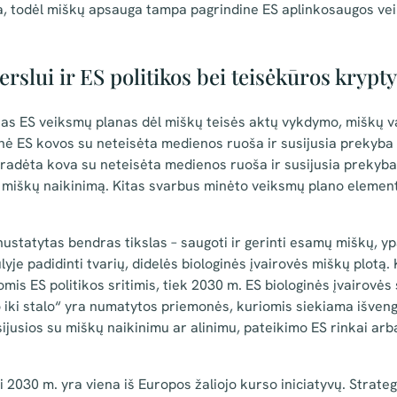
ma, todėl miškų apsauga tampa pagrindine ES aplinkosaugos vei
erslui ir ES politikos bei teisėkūros krypt
as ES veiksmų planas dėl miškų teisės aktų vykdymo, miškų v
ė ES kovos su neteisėta medienos ruoša ir susijusia prekyba p
adėta kova su neteisėta medienos ruoša ir susijusia prekyba,
miškų naikinimą. Kitas svarbus minėto veiksmų plano elemen
statytas bendras tikslas – saugoti ir gerinti esamų miškų, yp
yje padidinti tvarių, didelės biologinės įvairovės miškų plotą.
s ES politikos sritimis, tiek 2030 m. ES biologinės įvairovės s
o iki stalo“ yra numatytos priemonės, kuriomis siekiama išveng
ijusios su miškų naikinimu ar alinimu, pateikimo ES rinkai arba
i 2030 m. yra viena iš Europos žaliojo kurso iniciatyvų. Strateg