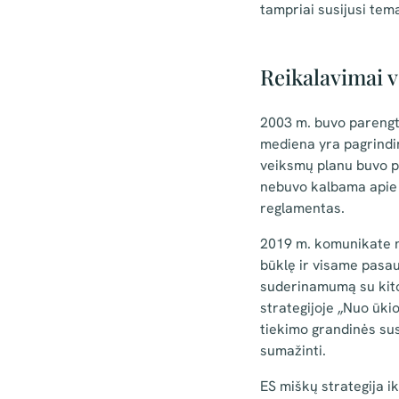
tampriai susijusi te
Reikalavimai v
2003 m. buvo parengt
mediena yra pagrindin
veiksmų planu buvo pr
nebuvo kalbama apie 
reglamentas.
2019 m. komunikate nu
būklę ir visame pasaul
suderinamumą su kitomi
strategijoje „Nuo ūki
tiekimo grandinės sus
sumažinti.
ES miškų strategija ik