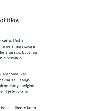
olitikos
 kaita. Miškai
a nelaimių riziką ir
ndens taršos, buveinių
inio poreikio –
ra. Manoma, kad
paklausai, išaugs
tsirandantys neigiami
eiti prie tvarios
 bei su klimato kaita