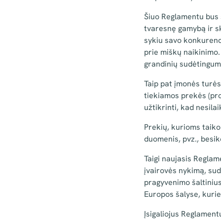
Šiuo Reglamentu bus 
tvaresnę gamybą ir sk
sykiu savo konkurenci
prie miškų naikinimo.
grandinių sudėtingumas
Taip pat įmonės turė
tiekiamos prekės (prod
užtikrinti, kad nesil
Prekių, kurioms taiko
duomenis, pvz., besik
Taigi naujasis Reglam
įvairovės nykimą, sud
pragyvenimo šaltinius
Europos šalyse, kurie
Įsigaliojus Reglament