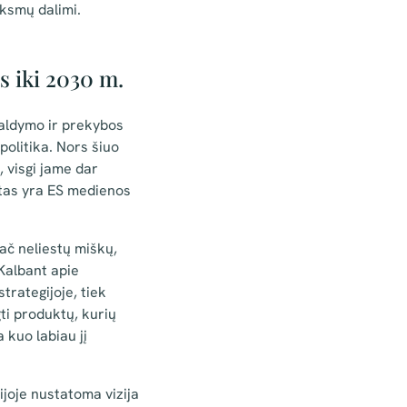
ksmų dalimi.
ys iki 2030 m.
aldymo ir prekybos
olitika. Nors šiuo
 visgi jame dar
tas yra ES medienos
ač neliestų miškų,
 Kalbant apie
trategijoje, tiek
ti produktų, kurių
 kuo labiau jį
ijoje nustatoma vizija