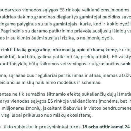
sudarytos vienodos sąlygos ES rinkoje veikiančioms įmonėms. 
aidrias tiekimo grandines diegiantys gamintojai padidins savo 
ngumą palyginus su tais gamintojais, kurie, kad ir kokio dydžio
 Pagrindinis su deramo patikrinimo prievole susijusių išlaidų v
 ir su kilmės šalimi susijusi rizika, o ne įmonių dydis.
s
rinkti tikslią geografinę informaciją apie dirbamą žemę
, kuri
uktai), kad būtų galima patikrinti šių prekių atitiktį. ES vals
aikant taisyklių būtų taikomos veiksmingos ir atgrasančios
sankc
ma, sąrašas bus reguliariai peržiūrimas ir atnaujinamas atsižv
eičiančius miškų naikinimo modelius ir schemas.
entas ne tik sumažins šiltnamio efektą sukeliančių dujų išmeti
arys vienodas sąlygos ES rinkoje veikiančioms įmonėms, bet ir
 milijonams žmonių, įskaitant čiabuvius ir vietos bendruomen
 visgi labai priklauso nuo miškų ekosistemų.
ui ūkio subjektai ir prekybininkai turės
18 arba atitinkamai 24