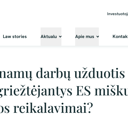
Investuoto
Law stories
Aktualu
Apie mus
Kontak
namų darbų užduotis 
griežtėjantys ES mišk
s reikalavimai?