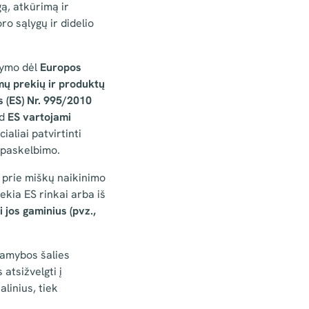
gą, atkūrimą ir
o sąlygų ir didelio
lymo dėl
Europos
mų prekių ir produktų
s (ES) Nr. 995/2010
ad
ES vartojami
aliai patvirtinti
o paskelbimo.
 prie miškų naikinimo
iekia ES rinkai arba iš
 jos gaminius (pvz.,
 gamybos šalies
 atsižvelgti į
linius, tiek