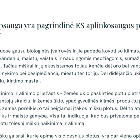
psauga yra pagrindinė ES aplinkosaugos p
?
uose gausu biologinės įvairovės ir jie padeda kovoti su klimato
andeniu, maistu, vaistais ir naudingomis medžiagomis, sumažin
į. Tačiau miškai ir jų ekosistemos toliau kenčia dėl oro bei va
s nykimo bei besiplečiančių miestų teritorijų. Dėl didėjančio ūk
kų kirtimo mastai.
inimo ir alinimo priežastis – žemės ūkio paskirties plotų plėt
entojų skaičiui ir žemės ūkio, ypač gyvulinės kilmės, produktų 
 žemės poreikis, o tai neigiamai įtakos miškų plotus. Dėl to a
iks ir maisto gamybą. Visa tai indikuoja, kad bus privaloma per
otų tolesnį miškų naikinimą ir alinimą.
kų gaisrai, kurie apima vis didesnius plotus, yra dar viena opi