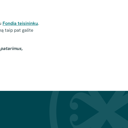
su
Fondia teisininku
.
ą taip pat galite
ų patarimus,