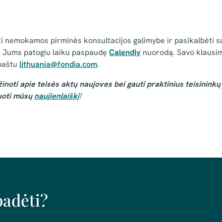
i nemokamos pirminės konsultacijos galimybe ir pasikalbėti 
ti Jums patogiu laiku paspaudę
Calendly
nuorodą.
Savo klausim
 paštu
lithuania@fondia.com
.
žinoti apie teisės aktų naujoves bei gauti praktinius teisinink
oti mūsų
naujienlaiškį
!
padėti?