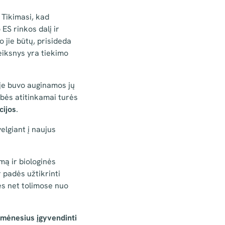
Tikimasi, kad
ES rinkos dalį ir
 jie būtų, prisideda
eiksnys yra tiekimo
oje buvo auginamos jų
tybės atitinkamai turės
ijos
.
elgiant į naujus
mą ir biologinės
 padės užtikrinti
es net tolimose nuo
 mėnesius įgyvendinti