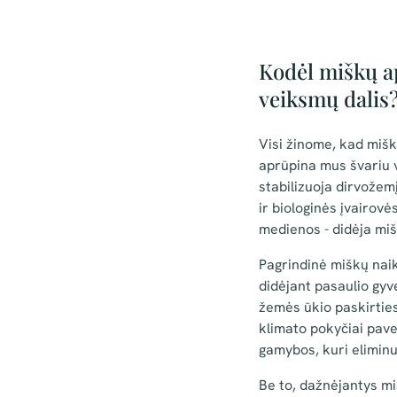
Kodėl miškų a
veiksmų dalis
Visi žinome, kad mišk
aprūpina mus švariu v
stabilizuoja dirvožem
ir biologinės įvairovė
medienos - didėja miš
Pagrindinė miškų naik
didėjant pasaulio gyv
žemės ūkio paskirties
klimato pokyčiai pave
gamybos, kuri eliminu
Be to, dažnėjantys miš