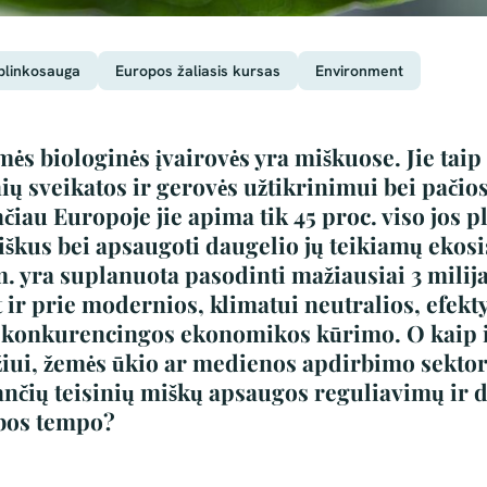
plinkosauga
Europos žaliasis kursas
Environment
ės biologinės įvairovės yra miškuose. Jie taip 
ų sveikatos ir gerovės užtikrinimui bei pačio
čiau Europoje jie apima tik 45 proc. viso jos pl
miškus bei apsaugoti daugelio jų teikiamų eko
 m. yra suplanuota pasodinti mažiausiai 3 mili
 ir prie modernios, klimatui neutralios, efekty
 konkurencingos ekonomikos kūrimo. O kaip i
žiui, žemės ūkio ar medienos apdirbimo sekto
jančių teisinių miškų apsaugos reguliavimų ir 
bos tempo?