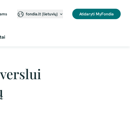
jams
Atidaryti MyFondia
fondia.lt (lietuvių)⁠
tai
verslui
ų