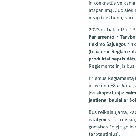
ir konkretūs veiksmai,
atsparumą. Juo siekia
neapibrėžtumo, kurį s
2023 m. balandžio 19
Parlamento ir Tarybos
tiekimo Sąjungos rink
(toliau – ir Reglament
produktai neprisidėtų
Reglamentą ir jis bus 
Priėmus Reglamentą b
ir nykimo ES
ir kitur 
jos eksportuoja:
palmi
jautiena, baldai ar šo
Bus reikalaujama, kad
įstatymus. Tai reiškia,
gamybos šalyje galioj
tarptautinius).