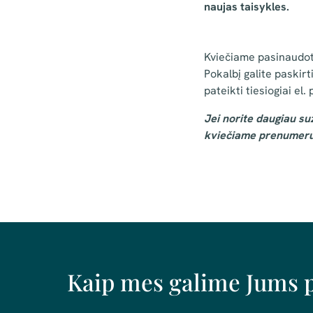
naujas taisykles.
Kviečiame pasinaudot
Pokalbį galite paskir
pateikti tiesiogiai el.
Jei norite daugiau su
kviečiame prenumeru
Kaip mes galime Jums 