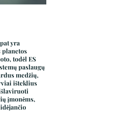
pat yra
s planetos
oto, todėl ES
sistemų paslaugų
jardus medžių,
viai išteklius
šlaviruoti
rių įmonėms,
didėjančio