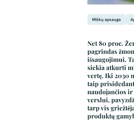
Miškų apsauga
A
Net 80 proc. Žem
pagrindas žmoni
išsaugojimui. Ta
siekia atkurti 
vertę. Iki 2030
taip prisidedant
naudojančios ir
verslui, pavyzd
tarp vis griežtė
produktų gamy