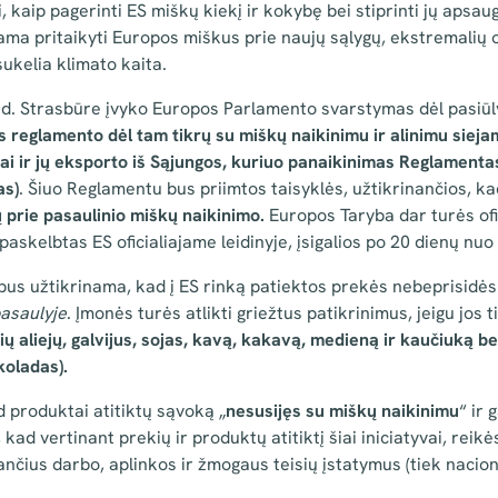
 kaip pagerinti ES miškų kiekį ir kokybę bei stiprinti jų apsau
ma pritaikyti Europos miškus prie naujų sąlygų, ekstremalių or
ukelia klimato kaita.
 d. Strasbūre įvyko Europos Parlamento svarstymas dėl pasiū
 reglamento dėl tam tikrų su miškų naikinimu ir alinimu sieja
ai ir jų eksporto iš Sąjungos, kuriuo panaikinimas Reglamenta
as)
. Šiuo Reglamentu bus priimtos taisyklės, užtikrinančios, k
 prie pasaulinio miškų naikinimo.
Europos Taryba dar turės ofici
paskelbtas ES oficialiajame leidinyje, įsigalios po 20 dienų nu
us užtikrinama, kad į ES rinką patiektos prekės nebeprisidės
pasaulyje
. Įmonės turės atlikti griežtus patikrinimus, jeigu jos t
ų aliejų, galvijus, sojas, kavą, kakavą, medieną ir kaučiuką bei
koladas).
 produktai atitiktų sąvoką „
nesusijęs su miškų naikinimu
“ ir
 kad vertinant prekių ir produktų atitiktį šiai iniciatyvai, reikės
ančius darbo, aplinkos ir žmogaus teisių įstatymus (tiek naciona