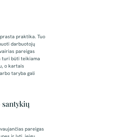
įprasta praktika. Tuo
muoti darbuotojų
vairias pareigas
 turi būti teikiama
, o kartais
arbo taryba gali
 santykių
ovaujančias pareigas
s ir lytį, jeigu