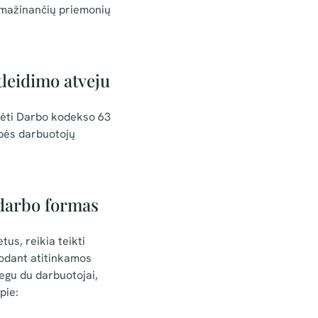
 mažinančių priemonių
tleidimo atveju
rėti Darbo kodekso 63
upės darbuotojų
 darbo formas
us, reikia teikti
rodant atitinkamos
negu du darbuotojai,
pie: