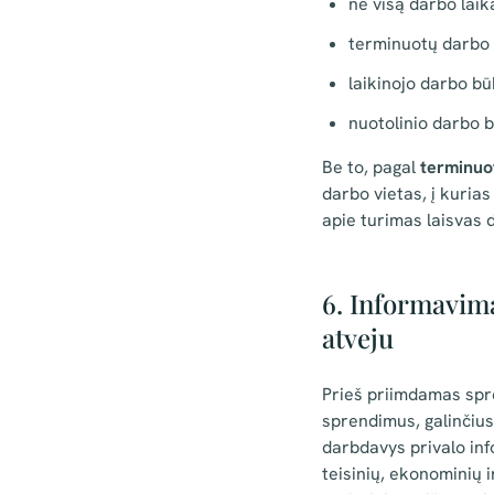
ne visą darbo laik
terminuotų darbo 
laikinojo darbo bū
nuotolinio darbo b
Be to, pagal
terminuo
darbo vietas, į kuria
apie turimas laisvas 
6. Informavima
atveju
Prieš priimdamas spre
sprendimus, galinčius
darbdavys privalo inf
teisinių, ekonominių 