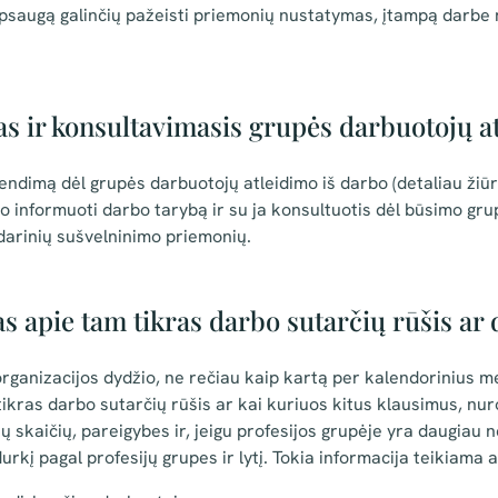
psaugą galinčių pažeisti priemonių nustatymas, įtampą darbe
s ir konsultavimasis grupės darbuotojų a
endimą dėl grupės darbuotojų atleidimo iš darbo (detaliau žiū
alo informuoti darbo tarybą ir su ja konsultuotis dėl būsimo gr
darinių sušvelninimo priemonių.
s apie tam tikras darbo sutarčių rūšis ar
ganizacijos dydžio, ne rečiau kaip kartą per kalendorinius met
tikras darbo sutarčių rūšis ar kai kuriuos kitus klausimus, nu
ų skaičių, pareigybes ir, jeigu profesijos grupėje yra daugiau 
kį pagal profesijų grupes ir lytį. Tokia informacija teikiama a