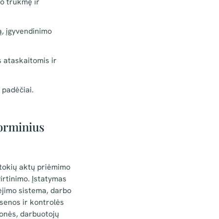
ko trukmę ir
ą, įgyvendinimo
s ataskaitomis ir
 padėčiai.
norminius
 tokių aktų priėmimo
irtinimo. Įstatymas
ėjimo sistema, darbo
senos ir kontrolės
monės, darbuotojų