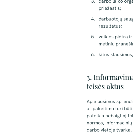
darbo laiko org
priežastis;
darbuotojų saug
rezultatus;
veiklos plėtrą i
metiniu praneši
kitus klausimus,
3. Informavima
teisės aktus
Apie būsimus sprendim
ar pakeitimo turi būt
pateikia nebaigtinį 
normos, informacinių 
darbo vietoje tvarka