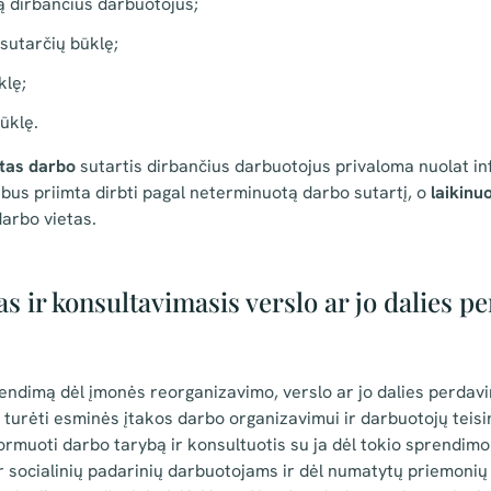
ą dirbančius darbuotojus;
sutarčių būklę;
klę;
ūklę.
tas darbo
sutartis dirbančius darbuotojus privaloma nuolat in
s bus priimta dirbti pagal neterminuotą darbo sutartį, o
laikinu
darbo vietas.
s ir konsultavimasis verslo ar jo dalies 
ndimą dėl įmonės reorganizavimo, verslo ar jo dalies perdavi
 turėti esminės įtakos darbo organizavimui ir darbuotojų teisi
ormuoti darbo tarybą ir konsultuotis su ja dėl tokio sprendimo
ir socialinių padarinių darbuotojams ir dėl numatytų priemoni