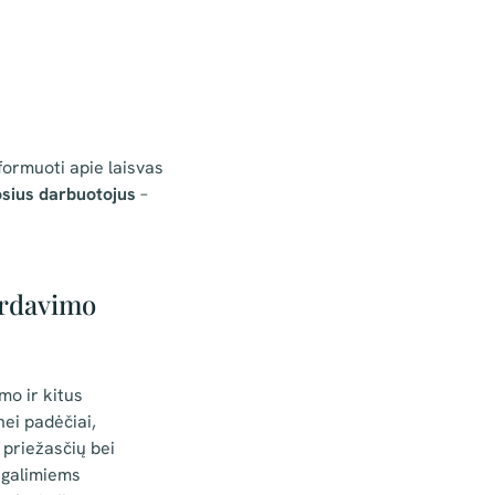
formuoti apie laisvas
osius darbuotojus
–
perdavimo
mo ir kitus
nei padėčiai,
 priežasčių bei
ų galimiems