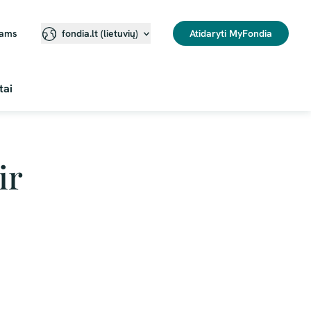
jams
Atidaryti MyFondia
fondia.lt (lietuvių)⁠
tai
ir