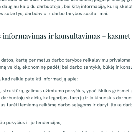
 daugiau kaip du darbuotojai, bei kitą informaciją, kurią skelbt
ės sutartys, darbdavio ir darbo tarybos susitarimai.
s informavimas ir konsultavimas – kasmet 
os datos, kartą per metus darbo tarybos reikalavimu privaloma 
imą veiklą, ekonominę padėtį bei darbo santykių būklę ir konsul
 kad reikia pateikti informaciją apie:
, struktūrą, galimus užimtumo pokyčius, ypač iškilus grėsmei 
 darbuotojų skaičių, kategorijas, tarp jų ir laikinuosius darbu
ius turėti lemiamą reikšmę darbo sąlygoms ir daryti įtaką darb
o pokyčius ir jo tendencijas;