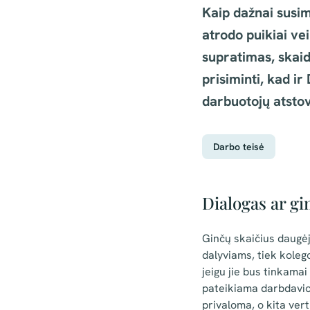
Kaip dažnai susi
atrodo puikiai vei
supratimas, skaid
prisiminti, kad 
darbuotojų atstovu
Darbo teisė
Dialogas ar gi
Ginčų skaičius daugėja
dalyviams, tiek koleg
jeigu jie bus tinkamai
pateikiama darbdavio 
privaloma, o kita vert