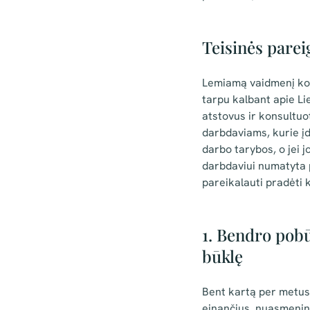
Teisinės parei
Lemiamą vaidmenį komu
tarpu kalbant apie L
atstovus ir konsultuo
darbdaviams, kurie įd
darbo tarybos, o jei 
darbdaviui numatyta p
pareikalauti pradėti 
1. Bendro pobū
būklę
Bent kartą per metus 
einančius, nuasmenint