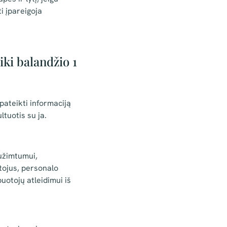
i įpareigoja
iki balandžio 1
pateikti informaciją
tuotis su ja.
užimtumui,
otojus, personalo
uotojų atleidimui iš