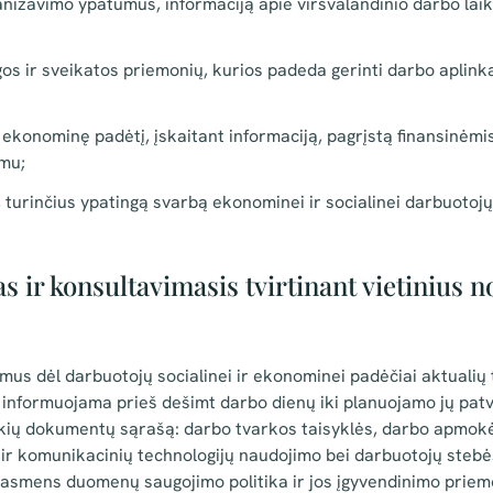
anizavimo ypatumus, informaciją apie viršvalandinio darbo lai
os ir sveikatos priemonių, kurios padeda gerinti darbo aplink
r ekonominę padėtį, įskaitant informaciją, pagrįstą finansinėmi
mu;
 turinčius ypatingą svarbą ekonominei ir socialinei darbuotojų
s ir konsultavimasis tvirtinant vietinius 
us dėl darbuotojų socialinei ir ekonominei padėčiai aktualių
i informuojama prieš dešimt darbo dienų iki planuojamo jų patv
tokių dokumentų sąrašą: darbo tvarkos taisyklės, darbo apmok
ir komunikacinių technologijų naudojimo bei darbuotojų stebė
, asmens duomenų saugojimo politika ir jos įgyvendinimo prie