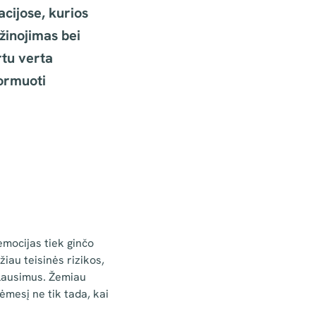
cijose, kurios
 žinojimas bei
rtu verta
ormuoti
emocijas tiek ginčo
iau teisinės rizikos,
 klausimus. Žemiau
ėmesį ne tik tada, kai