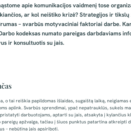
mąstome apie komunikacijos vaidmenį tose organiza
kiančios, ar kol neištiko krizė? Strategijos ir tikslų
rumas – svarbūs motyvaciniai faktoriai darbe. Ka
ir Darbo kodeksas numato pareigas darbdaviams inf
s ir konsultuotis su jais.
nčas
, o tai reiškia papildomas išlaidas, sugaištą laiką, neigiamas 
oms aplink. Svarbūs sprendimai, ypač nepatrauklūs, sukels maž
 pristatyti darbuotojams, aptarti su jais, atsakyta į kylančius
pareigų apžvalga, tačiau į šiuos punktus patartina atkreipti d
us – nebūtina jais apsiriboti.