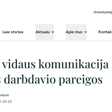
Investuoto
Law stories
Aktualu
Apie mus
Kontak
vidaus komunikacija 
s darbdavio pareigos
onienė
1-03-23