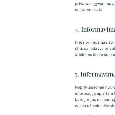
privataus gyvenimo a
nustatymas, kt.
4. Informavima
Prieš priimdamas spr
str.), darbdavys priv
atleidimo iš darbo pa
5. Informavima
Nepriklausomai nuo or
informaciją apie tam 
kategorijos darbuotoj
darbo užmokesčio vidur