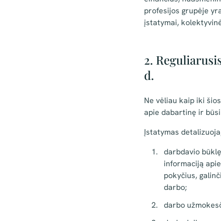
profesijos grupėje yra
įstatymai, kolektyvin
2. Reguliarusi
d.
Ne vėliau kaip iki ši
apie dabartinę ir būs
Įstatymas detalizuoja,
darbdavio būklę
informaciją apie
pokyčius, galinč
darbo;
darbo užmokesči