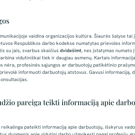
gos
nikacijoje vaidina organizacijos kultūra. Šiaurės šalyse tai 
ietuvos Respublikos darbo kodekse numatytas prievoles infor
tis su jais, svarbus skaičius
dvidešimt
, nes įstatymas numato į
arbina vidutiniškai tiek ir daugiau asmenų. Kartais informacija
jos nėra, profesinės sąjungos ar darbuotojų patikėtinio prašymu
rievolė informuoti darbuotojų atstovus. Gavusi informaciją, d
konsultacijas.
džio pareiga teikti informaciją apie darbo
reikalinga pateikti informaciją apie darbuotojų, išskyrus vad
us duomenis apie vidutinį darbo užmokestį pagal profesijų grupe