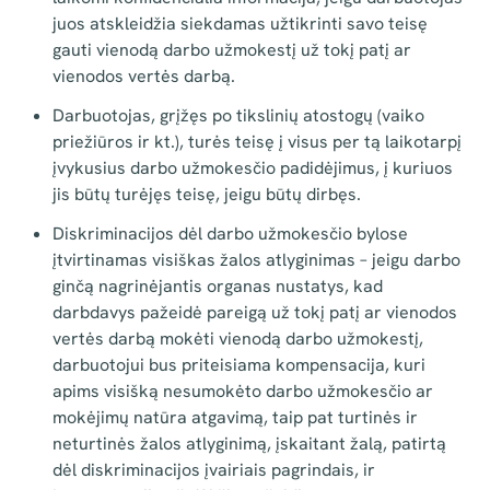
juos atskleidžia siekdamas užtikrinti savo teisę
gauti vienodą darbo užmokestį už tokį patį ar
vienodos vertės darbą.
Darbuotojas, grįžęs po tikslinių atostogų (vaiko
priežiūros ir kt.), turės teisę į visus per tą laikotarpį
įvykusius darbo užmokesčio padidėjimus, į kuriuos
jis būtų turėjęs teisę, jeigu būtų dirbęs.
Diskriminacijos dėl darbo užmokesčio bylose
įtvirtinamas visiškas žalos atlyginimas – jeigu darbo
ginčą nagrinėjantis organas nustatys, kad
darbdavys pažeidė pareigą už tokį patį ar vienodos
vertės darbą mokėti vienodą darbo užmokestį,
darbuotojui bus priteisiama kompensacija, kuri
apims visišką nesumokėto darbo užmokesčio ar
mokėjimų natūra atgavimą, taip pat turtinės ir
neturtinės žalos atlyginimą, įskaitant žalą, patirtą
dėl diskriminacijos įvairiais pagrindais, ir