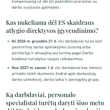
kompensaciją už dėl šio pažeidimo prarastas su
darbu susijusias galimybes.
Kas nukeliama dėl ES skaidraus
atlygio direktyvos įgyvendinimo?
Iki 2026 m. gruodžio 31 d.
visi darbdaviai turės būti
pasitvirtinę darbo apmokėjimo sistemą arba
peržiūrėję ir atnaujinę jau turimą pagal Darbo
kodekse nurodytus naujus reikalavimus.
Nuo 2027 m. sausio 1 d.
visi darbdaviai kas mėnesį
privalės teikti duomenis Sodrai apie darbuotojų
darbo užmokestį, darbo laiką ir pareigybių grupę.
Ką darbdaviai, personalo
specialistai turėtų daryti šiuo metu