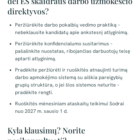
dėl ES skaidraus darbo užmokesčio
direktyvos?
Peržiūrėkite darbo pokalbių vedimo praktiką –
nebeklausite kandidatų apie ankstesnį atlyginimą.
Peržiūrėkite konfidencialumo susitarimus –
pašalinkite nuostatas, ribojančias darbuotojų teisę
aptarti atlyginimą.
Pradėkite peržiūrėti ir ruoškitės atnaujinti turimą
darbo apmokėjimo sistemą su aiškia pareigybių
grupių struktūra, o jei šios sistemos neturite –
pradėkite rengti.
Ruoškitės mėnesiniam ataskaitų teikimui Sodrai
nuo 2027 m. sausio 1 d.
Kyla klausimų? Norite