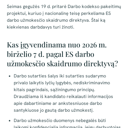
Seimas gegužės 19 d. pritarė Darbo kodekso pakeitimų
projektui, kuriuo į nacionalinę teisę perkeliama ES
darbo užmokesčio skaidrumo direktyva. Štai ką
kiekvienas darbdavys turi žinoti.
Kas įgyvendinama nuo 2026 m.
birželio 7 d. pagal ES darbo
užmokesčio skaidrumo direktyvą?
Darbo sutarties šalys iki sutarties sudarymo
privalo laikytis lyčių lygybės, nediskriminavimo
kitais pagrindais, sąžiningumo principų.
Draudžiama iš kandidato reikalauti informacijos
apie dabartiniame ar ankstesniuose darbo
santykiuose jo gautą darbo užmokestį.
Darbo užmokesčio duomenys nebegalės būti
laikomi konfidencialia informacija, jeigu darbuotojas