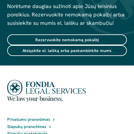
Norėtume daugiau sužinoti apie Jūsų teisinius
poreikius. Rezervuokite nemokamą pokalbį arba
susisiekite su mumis el. laišku ar skambučiu!
Rezervuokite nemokamą pokalbį
Atsiųskite el. laišką arba paskambinkite mums
We law your business.
Privatumo pranešimas
Slapukų pranešimas
Slapukų nustatymai