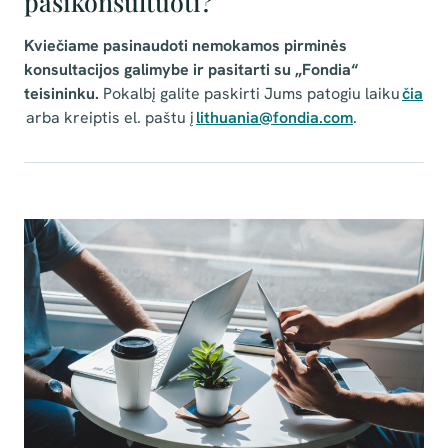
pasikonsultuoti?
Kviečiame pasinaudoti nemokamos pirminės
konsultacijos galimybe ir pasitarti su „Fondia“
teisininku.
Pokalbį galite paskirti Jums patogiu laiku
čia
arba kreiptis el. paštu į
lithuania@fondia.com
.