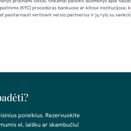
nys prieinami viešai, tinkamai pateikti duomenys apie naudo
 pažinimo (KYC) procedūras bankuose ar kitose institucijose, k
pat pasitarnauti vertinant verslo partnerius ir jų ryšį su sank
padėti?
isinius poreikius. Rezervuokite
mumis el. laišku ar skambučiu!