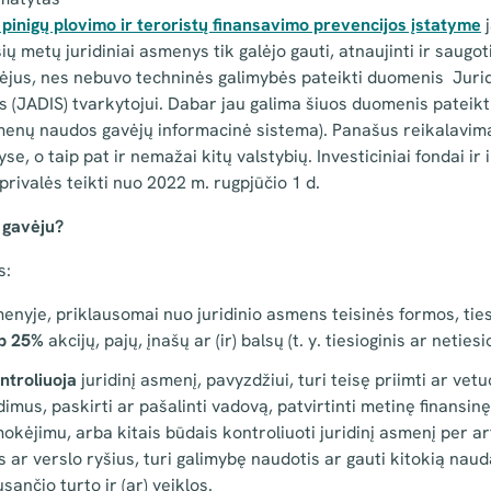
pinigų plovimo ir teroristų finansavimo prevencijos įstatyme
j
ių metų juridiniai asmenys tik galėjo gauti, atnaujinti ir saugoti
ėjus, nes nebuvo techninės galimybės pateikti duomenis Juri
 (JADIS) tvarkytojui. Dabar jau galima šiuos duomenis pateikt
menų naudos gavėjų informacinė sistema). Panašus reikalavima
e, o taip pat ir nemažai kitų valstybių. Investiciniai fondai ir 
ivalės teikti nuo 2022 m. rugpjūčio 1 d.
 gavėju?
s:
nyje, priklausomai nuo juridinio asmens teisinės formos, tiesi
p
25%
akcijų, pajų, įnašų ar (ir) balsų (t. y. tiesioginis ar neties
ntroliuoja
juridinį asmenį, pavyzdžiui, turi teisę priimti ar vetu
mus, paskirti ar pašalinti vadovą, patvirtinti metinę finansinę
okėjimu, arba kitais būdais kontroliuoti juridinį asmenį per a
 ar verslo ryšius, turi galimybę naudotis ar gauti kitokią naud
sančio turto ir (ar) veiklos.