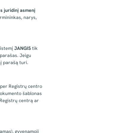
s juridinį asmenį
irmininkas, narys,
sistemį
JANGIS
tik
 parašas. Jeigu
į parašą turi.
per Registrų centro
o dokumento šablonas
 Registrų centrą ar
iamas), gyvenamoji