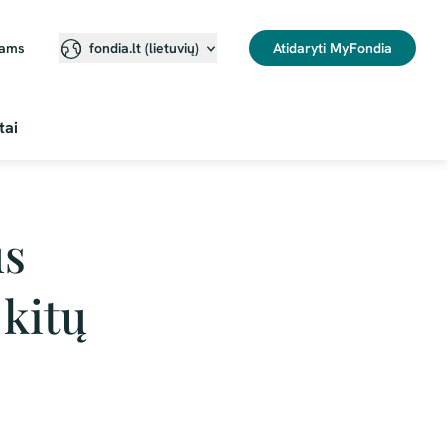
jams
Atidaryti MyFondia
fondia.lt (lietuvių)⁠
tai
us
 kitų