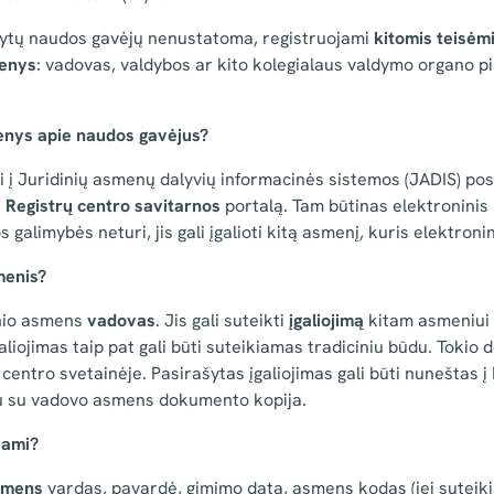
ytų naudos gavėjų nenustatoma, registruojami
kitomis teisėmi
menys
: vadovas, valdybos ar kito kolegialaus valdymo organo p
enys apie naudos gavėjus?
į Juridinių asmenų dalyvių informacinės sistemos (JADIS) po
r
Registrų centro savitarnos
portalą. Tam būtinas elektroninis
galimybės neturi, jis gali įgalioti kitą asmenį, kuris elektronin
menis?
dinio asmens
vadovas
. Jis gali suteikti
įgaliojimą
kitam asmeniui 
galiojimas taip pat gali būti suteikiamas tradiciniu būdu. Toki
centro svetainėje. Pasirašytas įgaliojimas gali būti nuneštas į
u su vadovo asmens dokumento kopija.
iami?
smens
vardas, pavardė, gimimo data, asmens kodas (jei suteik