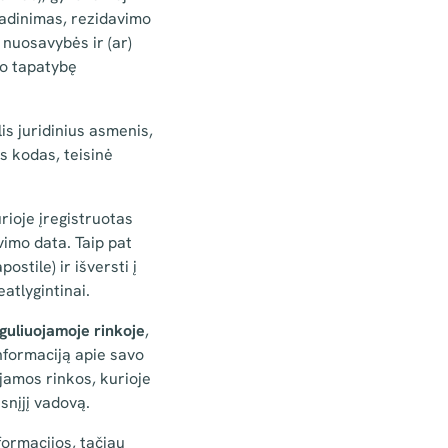
vadinimas, rezidavimo
 nuosavybės ir (ar)
jo tapatybę
is juridinius asmenis,
s kodas, teisinė
rioje įregistruotas
vimo data. Taip pat
postile) ir išversti į
atlygintinai.
uliuojamoje rinkoje
,
informaciją apie savo
ojamos rinkos, kurioje
nįjį vadovą.
ormacijos, tačiau