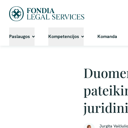
Paslaugos
Kompetencijos
Komanda
Duomen
pateiki
juridin
Jurgita Vaičiuli