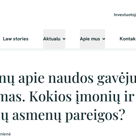
Investuoto
Law stories
Aktualu
Apie mus
Kontak
ų apie naudos gavėj
mas. Kokios įmonių ir
ių asmenų pareigos?
onienė