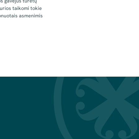
s gavėjus turėtų
urios taikomi tokie
cionuotais asmenimis