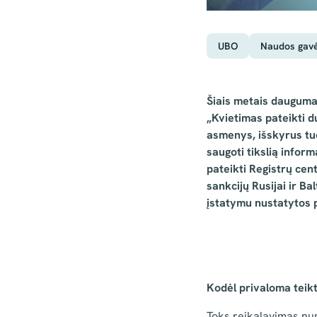
UBO
Naudos gavė
Šiais metais dauguma 
„Kvietimas pateikti d
asmenys, išskyrus tuos
saugoti tikslią infor
pateikti Registrų cen
sankcijų Rusijai ir B
įstatymu nustatytos p
Kodėl privaloma teik
Toks reikalavimas n