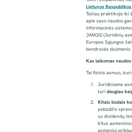
Lietuvos Respublikos 
Tačiau praktikoje iki š
apie savo naudos gav
informacinės sistemos
JANGIS (Juridinių as
Europos Sąjungos šalys
bendrovės duomenis pr
Kas laikomas naudos
Tai fizinis asmuo, kuri
Juridiniame asme
turi
daugiau kai
Kitais būdais ko
pobūdžio sprendi
su dividendų išm
kitus asmeninius
asmeniui priklau