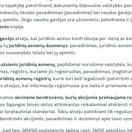
ens tapatybę patvirtinantį dokumentą išdavusios valstybės pa
 mokesčių tikslais pavadinimas (pavadinimai) bei naudos gavėjo
jų apimtis. Jeigu naudos gavėjas yra užsienietis, pateikiama ir 
ento
kopija.
 gavėjo
atveju, kai juridinis asmuo kontroliuoja per vieną ar kel
sų tų
juridinių asmenų duomenys
: pavadinimas, juridinio asmen
os nuosavybės teisės bei jų apimtis.
a
užsienio juridinių asmenų
, papildomai nurodoma valstybės, ku
as, registro, kuriame jis registruotas, pavadinimas, įregistra
juridinių asmenų registrų
, kurie turi būti legalizuoti (patvirtinti a
us atvejus, kai informacija registruose yra vieša ir prieinama ne
aikomos
akcinėms bendrovėms, kurių akcijomis prekiaujama reg
os Sąjungos teisės aktus atitinkantys reikalavimai atskleisti 
ai tarptautiniai standartai. Tokiu atveju pateikiami tik reguliu
bendrovės akcijomis, pavadinimas ir duomenys apie savo vyres
, kad tam JANGIS posistemyje galima rasti JADIS pateiktos inf