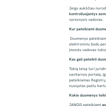
Jeigu aukščiau nurod
kontroliuojantys as
vyresnysis vadovas.
Kur pateikiami duom
Duomenys pateikiami 
elektroniniu būdu pe
įmonės vadovas tokios 
Kas gali pateikti duo
Tokią teisę turi juri
savitarnos portalą. Į
pateikiamas Registrų 
nusiųstas paštu kart
Kokie duomenys teik
JANGIS pateikiami
a