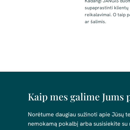
Kadangi JANGIS duome
supaprastinti klientų
reikalavimai. O taip 
ar šalimis.
Kaip mes galime Jums 
Norėtume daugiau sužinoti apie Jūsų te
nemokamą pokalbį arba susisiekite su 