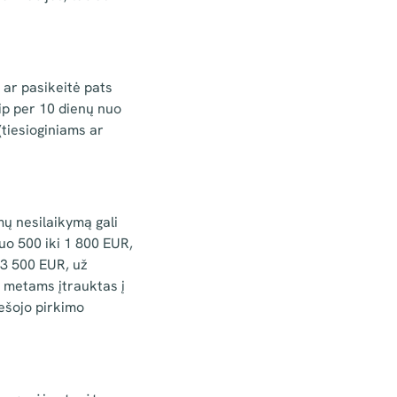
 ar pasikeitė pats
ip per 10 dienų nuo
tiesioginiams ar
mų nesilaikymą gali
o 500 iki 1 800 EUR,
–3 500 EUR, už
s metams įtrauktas į
viešojo pirkimo