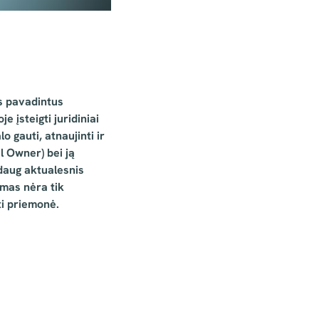
us pavadintus
 įsteigti juridiniai
 gauti, atnaujinti ir
l Owner) bei ją
 daug aktualesnis
imas nėra tik
ti priemonė.