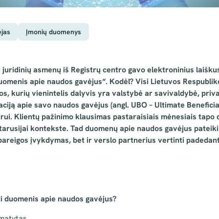
jas
Įmonių duomenys
juridinių asmenų iš Registrų centro gavo elektroninius laišk
uomenis apie naudos gavėjus“. Kodėl? Visi Lietuvos Respublikoje
, kurių vienintelis dalyvis yra valstybė ar savivaldybė, privalo
maciją apie savo naudos gavėjus (angl. UBO – Ultimate Beneficia
trui. Klientų pažinimo klausimas pastaraisiais mėnesiais tapo
altarusijai kontekste. Tad duomenų apie naudos gavėjus pateik
areigos įvykdymas, bet ir verslo partnerius vertinti padedan
ti duomenis apie naudos gavėjus?
umatytas