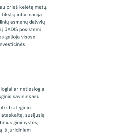
au prieš keletą metų.
 tikslią informaciją
dinių asmenų dalyvių
i į JADIS posistemį
s galioja visose
investicinės
ogiai ar netiesiogiai
ioginis savininkas).
oti strateginio
 ataskaitą, susijusią
rtimus giminystės,
ą iš juridiniam