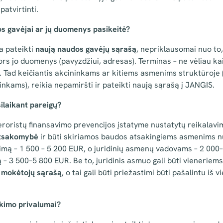
 patvirtinti.
os gavėjai ar jų duomenys pasikeitė?
a pateikti
naują naudos gavėjų sąrašą
, nepriklausomai nuo to,
ors jo duomenys (pavyzdžiui, adresas). Terminas – ne vėliau ka
 Tad keičiantis akcininkams ar kitiems asmenims struktūroje (
inkams), reikia nepamiršti ir pateikti naują sąrašą į JANGIS.
laikant pareigų?
teroristų finansavimo prevencijos įstatyme nustatytų reikalavi
atsakomybė
ir būti skiriamos baudos atsakingiems asmenims nu
imą – 1 500 – 5 200 EUR, o juridinių asmenų vadovams – 2 000
 – 3 500–5 800 EUR. Be to, juridinis asmuo gali būti vieneriem
 mokėtojų sąrašą
, o tai gali būti priežastimi būti pašalintu iš 
kimo privalumai?