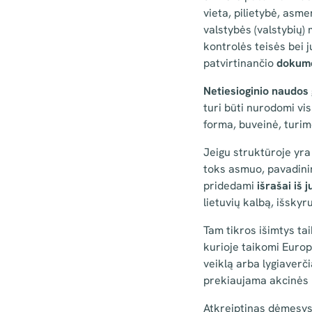
vieta, pilietybė, asm
valstybės (valstybių)
kontrolės teisės bei 
patvirtinančio
dokum
Netiesioginio naudos
turi būti nurodomi vi
forma, buveinė, turim
Jeigu struktūroje yr
toks asmuo, pavadinim
pridedami
išrašai iš 
lietuvių kalbą, išskyr
Tam tikros išimtys t
kurioje taikomi Europ
veiklą arba lygiaverči
prekiaujama akcinės 
Atkreiptinas dėmesys