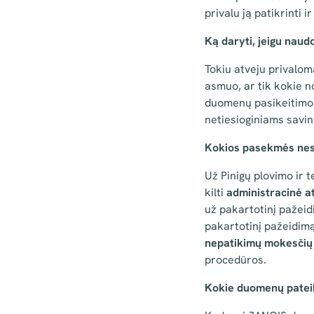
privalu ją patikrinti ir
Ką daryti, jeigu naud
Tokiu atveju privalom
asmuo, ar tik kokie n
duomenų pasikeitimo.
netiesioginiams savin
Kokios pasekmės nesi
Už Pinigų plovimo ir 
kilti
administracinė 
už pakartotinį pažeid
pakartotinį pažeidimą
nepatikimų mokesčių
procedūros.
Kokie duomenų patei