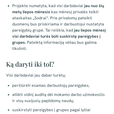
Projekte numatyta, kad visi darbdaviai
jau nuo šių
metų liepos mėnesio
kas mėnesį privalės teikti
ataskaitas „Sodrai“. Prie privalomų pateikti
duomenų bus priskiriama ir darbuotojui nustatyta
pareigybių grupė. Tai reiškia, kad
jau liepos mėnesį
visi darbdaviai turės būti suskirstę pareigybes į
grupes.
Pateiktą informaciją vėliau bus galima
tikslinti.
Ką daryti iki tol?
Visi darbdaviai jau dabar turėtų:
peržiūrėti esamas darbuotojų pareigybes;
atlikti vidinį auditą dėl mokamo darbo užmokesčio
ir visų susijusių papildomų naudų;
suskirstyti pareigybes į grupes pagal lyčiai