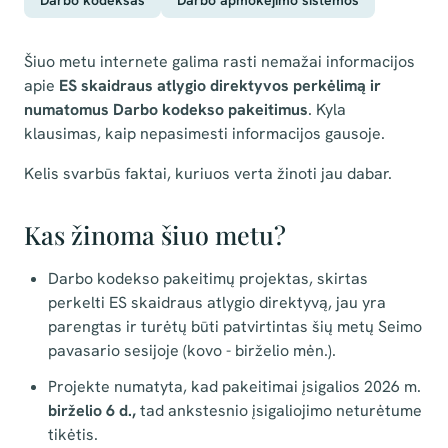
Darbo kodeksas
Darbo apmokėjimo sistemos
Šiuo metu internete galima rasti nemažai informacijos
apie
ES skaidraus atlygio direktyvos perkėlimą ir
numatomus Darbo kodekso pakeitimus
. Kyla
klausimas, kaip nepasimesti informacijos gausoje.
Kelis svarbūs faktai, kuriuos verta žinoti jau dabar.
Kas žinoma šiuo metu?
Darbo kodekso pakeitimų projektas, skirtas
perkelti ES skaidraus atlygio direktyvą, jau yra
parengtas ir turėtų būti patvirtintas šių metų Seimo
pavasario sesijoje (kovo - birželio mėn.).
Projekte numatyta, kad pakeitimai įsigalios 2026 m.
birželio 6 d.,
tad ankstesnio įsigaliojimo neturėtume
tikėtis.