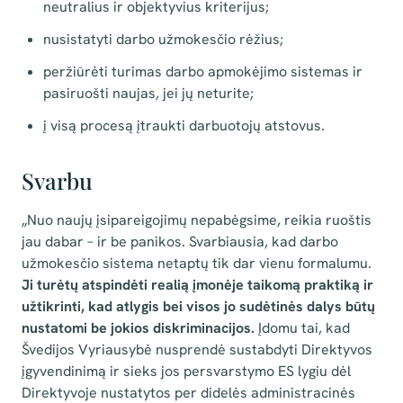
neutralius ir objektyvius kriterijus;
nusistatyti darbo užmokesčio rėžius;
peržiūrėti turimas darbo apmokėjimo sistemas ir
pasiruošti naujas, jei jų neturite;
į visą procesą įtraukti darbuotojų atstovus.
Svarbu
„Nuo naujų įsipareigojimų nepabėgsime, reikia ruoštis
jau dabar – ir be panikos. Svarbiausia, kad darbo
užmokesčio sistema netaptų tik dar vienu formalumu.
Ji turėtų atspindėti realią įmonėje taikomą praktiką ir
užtikrinti, kad atlygis bei visos jo sudėtinės dalys būtų
nustatomi be jokios diskriminacijos.
Įdomu tai, kad
Švedijos Vyriausybė nusprendė sustabdyti Direktyvos
įgyvendinimą ir sieks jos persvarstymo ES lygiu dėl
Direktyvoje nustatytos per didelės administracinės