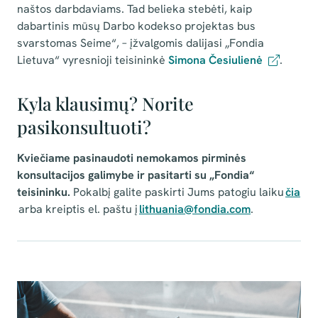
naštos darbdaviams. Tad belieka stebėti, kaip
dabartinis mūsų Darbo kodekso projektas bus
svarstomas Seime“, – įžvalgomis dalijasi „Fondia
Lietuva“ vyresnioji teisininkė
Simona Česiulienė
.
Kyla klausimų? Norite
pasikonsultuoti?
Kviečiame pasinaudoti nemokamos pirminės
konsultacijos galimybe ir pasitarti su „Fondia“
teisininku.
Pokalbį galite paskirti Jums patogiu laiku
čia
arba kreiptis el. paštu į
lithuania@fondia.com
.