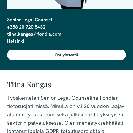
Senior Legal Counsel

+358 20 720 5432

tiina.kangas@fondia.com

Helsinki
Ota yhteyttä
Tiina Kangas
Työskentelen Senior Legal Counselina Fondian
tietosuojatiimissä. Minulla on yli 20 vuoden laaja-
alainen työkokemus sekä julkisen että yksityisen
sektorin palveluksessa. Olen menestyksekkäästi
johtanut laajoja GDPR‑toteutusprojekteja.