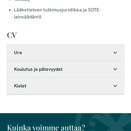
Lääketieteen tutkimusjuridiikka ja SOTE-
lainsäädäntö
CV
Ura
Koulutus ja pätevyydet
Kielet
Kuinka voimme auttaa?