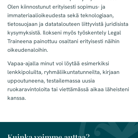
Olen kiinnostunut erityisesti sopimus- ja
immateriaalioikeudesta sekä teknologiaan,
tietosuojaan ja datatalouteen liittyvistä juridisista
kysymyksistä. Ilokseni myös työskentely Legal
Traineena painottuu osaltani erityisesti näihin
oikeudenaloihin.
Vapaa-ajalla minut voi löytää esimerkiksi
lenkkipoluilta, ryhmäliikuntatunneilta, kirjaan
uppoutuneena, testailemassa uusia
ruokaravintoloita tai viettämässä aikaa läheisteni
kanssa.
Kuinka voimme auttaa?