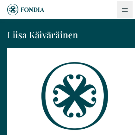
Liisa Käiväräinen