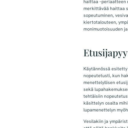
haittaa –periaatteen 
merkittävää haittaa s
sopeutuminen, vesivar
kiertotalouteen, ymp
monimuotoisuuden ja 
Etusijapyy
Käytännössä esitetty 
nopeutetusti, kun hak
menettelyllisen etusi
sekä lupahakemuksen 
tehtäisiin nopeutetus
käsittelyn osalta mih
lupamenettelyn myöh
Vesilakiin ja ympärist