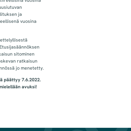
iireellisinä vuosina
uusiutuvan
ituksen ja
eellisenä vuosina
ttelyllisestä
. Etusijasäännöksen
tkaisun sitominen
oskevan ratkaisun
ännössä jo menetetty.
ä päättyy 7.6.2022.
ielellään avuksi!