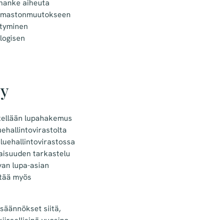
i hanke aiheuta
, ilmastonmuutokseen
rtyminen
logisen
ly
sitellään lupahakemus
uehallintovirastolta
aluehallintovirastossa
aisuuden tarkastelu
van lupa-asian
ttää myös
 säännökset siitä,