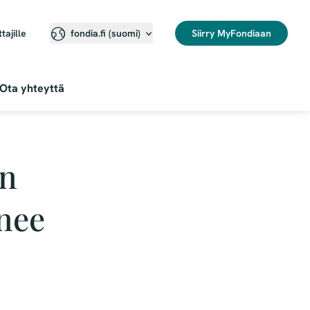
ttajille
Siirry MyFondiaan
fondia.fi (suomi)
Ota yhteyttä
en
enee