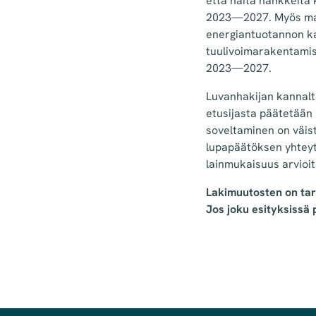
että näitä hankkeita k
2023—2027. Myös maan
energiantuotannon k
tuulivoimarakentamis
2023—2027.
Luvanhakijan kannalt
etusijasta päätetään
soveltaminen on väist
lupapäätöksen yhteyt
lainmukaisuus arvioit
Lakimuutosten on tar
Jos joku esityksissä