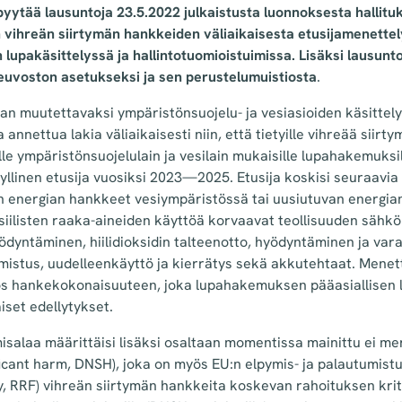
yytää lausuntoja 23.5.2022 julkaistusta luonnoksesta hallitu
 vihreän siirtymän hankkeiden väliaikaisesta etusijamenettel
n lupakäsittelyssä ja hallintotuomioistuimissa. Lisäksi lausu
euvoston asetukseksi ja sen perustelumuistiosta
.
an muutettavaksi ympäristönsuojelu- ja vesiasioiden käsittel
 annettua lakia väliaikaisesti niin, että tietyille vihreää siirt
lle ympäristönsuojelulain ja vesilain mukaisille lupahakemuksil
yllinen etusija vuosiksi 2023—2025. Etusija koskisi seuraavia l
an energian hankkeet vesiympäristössä tai uusiutuvan energian
ssiilisten raaka-aineiden käyttöä korvaavat teollisuuden sähk
ödyntäminen, hiilidioksidin talteenotto, hyödyntäminen ja vara
mistus, uudelleenkäyttö ja kierrätys sekä akkutehtaat.
Menett
s hankekokonaisuuteen, joka lupahakemuksen pääasiallisen 
set edellytykset.
alaa määrittäisi lisäksi osaltaan momentissa mainittu ei mer
ficant harm, DNSH), joka on myös EU:n elpymis- ja palautumist
ty, RRF) vihreän siirtymän hankkeita koskevan rahoituksen krit