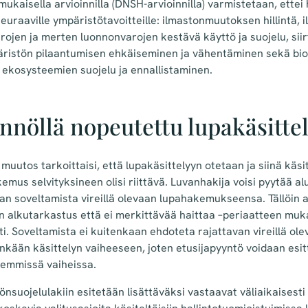
mukaisella arvioinnilla (DNSH-arvioinnilla) varmistetaan, ette
euraaville ympäristötavoitteille: ilmastonmuutoksen hillintä
ojen ja merten luonnonvarojen kestävä käyttö ja suojelu, sii
äristön pilaantumisen ehkäiseminen ja vähentäminen sekä bio
ekosysteemien suojelu ja ennallistaminen.
nnöllä nopeutettu lupakäsitte
muutos tarkoittaisi, että lupakäsittelyyn otetaan ja siinä kä
emus selvityksineen olisi riittävä. Luvanhakija voisi pyytää al
jan soveltamista vireillä olevaan lupahakemukseensa.
Tällöin 
alkutarkastus että ei merkittävää haittaa –periaatteen muk
ti. Soveltamista ei kuitenkaan ehdoteta rajattavan vireillä ole
inkään käsittelyn vaiheeseen, joten etusijapyyntö voidaan esi
emmissä vaiheissa.
önsuojelulakiin esitetään lisättäväksi vastaavat väliaikaisesti