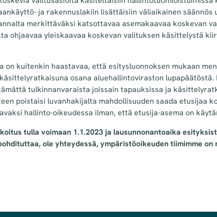
oskevia valitusasioita käsiteltäisiin hallintotuomioistuimissa k
käyttö- ja rakennuslakiin lisättäisiin väliaikainen säännös 
annalta merkittäväksi katsottavaa asemakaavaa koskevan val
ta ohjaavaa yleiskaavaa koskevan valituksen käsittelystä kiir
a on kuitenkin haastavaa, että esitysluonnoksen mukaan mene
 käsittelyratkaisuna osana aluehallintoviraston lupapäätöstä
ämättä tulkinnanvaraista joissain tapauksissa ja käsittelyra
een poistaisi luvanhakijalta mahdollisuuden saada etusijaa k
avaksi hallinto-oikeudessa ilman, että etusija-asema on käyt
koitus tulla voimaan 1.1.2023 ja lausunnonantoaika esityksist
 pohdituttaa, ole yhteydessä, ympäristöoikeuden tiimimme on m