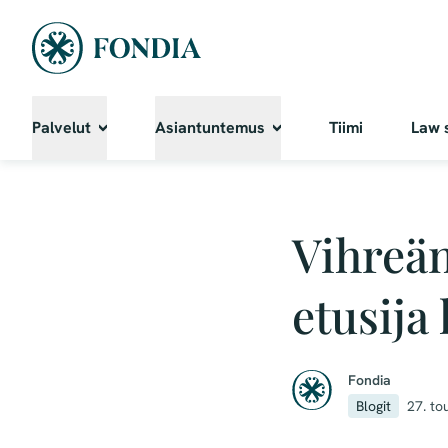
Palvelut
Asiantuntemus
Tiimi
Law 
Vihreä
etusija
Fondia
Blogit
27. to