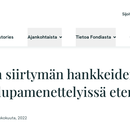
Sijoi
stories
Ajankohtaista
Tietoa Fondiasta
n siirtymän hankkeid
 lupamenettelyissä et
ukokuuta, 2022