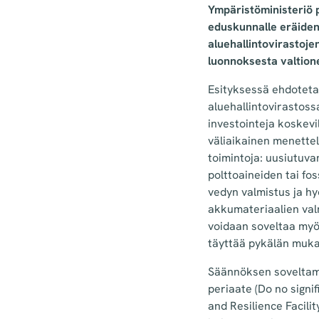
Ympäristöministeriö p
eduskunnalle eräiden
aluehallintovirastoje
luonnoksesta valtion
Esityksessä ehdoteta
aluehallintovirastossa
investointeja koskevi
väliaikainen menettel
toimintoja: uusiutuv
polttoaineiden tai fo
vedyn valmistus ja hy
akkumateriaalien val
voidaan soveltaa myö
täyttää pykälän mukai
Säännöksen soveltamis
periaate (Do no signi
and Resilience Facili