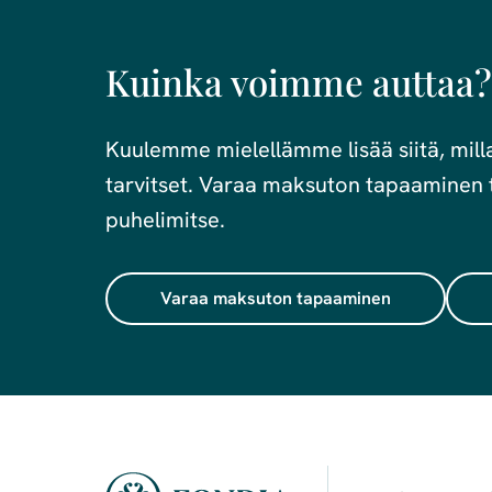
Kuinka voimme auttaa?
Kuulemme mielellämme lisää siitä, millai
tarvitset. Varaa maksuton tapaaminen t
puhelimitse.
Varaa maksuton tapaaminen