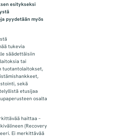
ksen esitykseksi
ystä
ntoja pyydetään myös
ystä
ymää tukevia
le säädettäisiin
aitoksia tai
 tuotantolaitokset,
öistämishankkeet,
stointi, sekä
elyllistä etusijaa
lupaperusteen osalta
kittävää haittaa –
ukivälineen (Recovery
eeri. Ei merkittävää