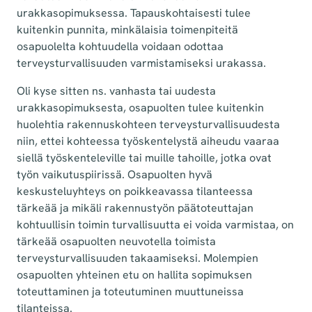
urakkasopimuksessa. Tapauskohtaisesti tulee
kuitenkin punnita, minkälaisia toimenpiteitä
osapuolelta kohtuudella voidaan odottaa
terveysturvallisuuden varmistamiseksi urakassa.
Oli kyse sitten ns. vanhasta tai uudesta
urakkasopimuksesta, osapuolten tulee kuitenkin
huolehtia rakennuskohteen terveysturvallisuudesta
niin, ettei kohteessa työskentelystä aiheudu vaaraa
siellä työskenteleville tai muille tahoille, jotka ovat
työn vaikutuspiirissä. Osapuolten hyvä
keskusteluyhteys on poikkeavassa tilanteessa
tärkeää ja mikäli rakennustyön päätoteuttajan
kohtuullisin toimin turvallisuutta ei voida varmistaa, on
tärkeää osapuolten neuvotella toimista
terveysturvallisuuden takaamiseksi. Molempien
osapuolten yhteinen etu on hallita sopimuksen
toteuttaminen ja toteutuminen muuttuneissa
tilanteissa.