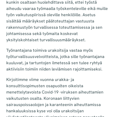
kunkin osaltaan huolehdittava siitä, ettei työstä
aiheudu vaaraa työmaalla työskenteleville eikä muille
työn vaikutuspiirissä oleville henkilöille. Asetus
sisältää määräykset päätoteuttajan vastuusta
rakennustyön turvallisessa toteuttamisessa ja sen
johtamisessa sekä työmaita koskevat
yksityiskohtaiset turvallisuusmääräykset.
Työnantajana toimiva urakoitsija vastaa myös
työturvallisuusvelvoitteista, jotka sille työnantajana
kuuluvat, ja tartuntojen ilmetessä sen tulee ryhtyä
aktiivisiin toimiin niiden leviämisen rajoittamiseksi.
Kirjoitimme viime vuonna urakka- ja
konsulttisopimusten osapuolten oikeista
menettelytavoista Covid-19 -viruksen aiheuttamien
vaikutusten osalta. Koronaan liittyvien
sairauspoissaolojen ja karanteenin aiheuttamissa
hankaluuksissa kyse voi olla urakoitsijan