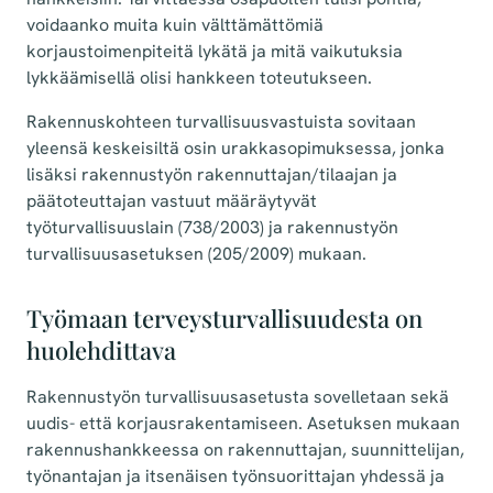
voidaanko muita kuin välttämättömiä
korjaustoimenpiteitä lykätä ja mitä vaikutuksia
lykkäämisellä olisi hankkeen toteutukseen.
Rakennuskohteen turvallisuusvastuista sovitaan
yleensä keskeisiltä osin urakkasopimuksessa, jonka
lisäksi rakennustyön rakennuttajan/tilaajan ja
päätoteuttajan vastuut määräytyvät
työturvallisuuslain (738/2003) ja rakennustyön
turvallisuusasetuksen (205/2009) mukaan.
Työmaan terveysturvallisuudesta on
huolehdittava
Rakennustyön turvallisuusasetusta sovelletaan sekä
uudis- että korjausrakentamiseen. Asetuksen mukaan
rakennushankkeessa on rakennuttajan, suunnittelijan,
työnantajan ja itsenäisen työnsuorittajan yhdessä ja