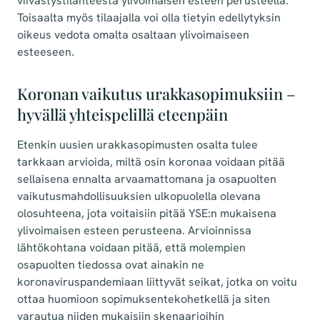
viivästystilanteesta ylivoimaisen esteen perusteella.
Toisaalta myös tilaajalla voi olla tietyin edellytyksin
oikeus vedota omalta osaltaan ylivoimaiseen
esteeseen.
Koronan vaikutus urakkasopimuksiin –
hyvällä yhteispelillä eteenpäin
Etenkin uusien urakkasopimusten osalta tulee
tarkkaan arvioida, miltä osin koronaa voidaan pitää
sellaisena ennalta arvaamattomana ja osapuolten
vaikutusmahdollisuuksien ulkopuolella olevana
olosuhteena, jota voitaisiin pitää YSE:n mukaisena
ylivoimaisen esteen perusteena. Arvioinnissa
lähtökohtana voidaan pitää, että molempien
osapuolten tiedossa ovat ainakin ne
koronaviruspandemiaan liittyvät seikat, jotka on voitu
ottaa huomioon sopimuksentekohetkellä ja siten
varautua niiden mukaisiin skenaarioihin