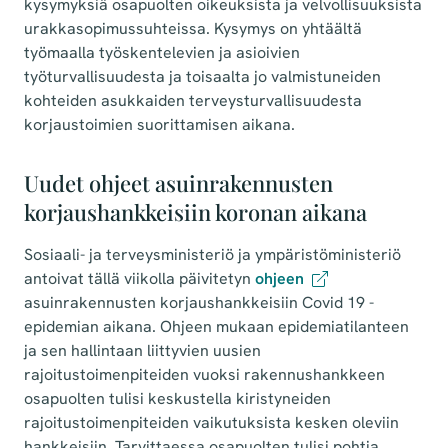
kysymyksiä osapuolten oikeuksista ja velvollisuuksista
urakkasopimussuhteissa. Kysymys on yhtäältä
työmaalla työskentelevien ja asioivien
työturvallisuudesta ja toisaalta jo valmistuneiden
kohteiden asukkaiden terveysturvallisuudesta
korjaustoimien suorittamisen aikana.
Uudet ohjeet asuinrakennusten
korjaushankkeisiin koronan aikana
Sosiaali- ja terveysministeriö ja ympäristöministeriö
antoivat tällä viikolla päivitetyn
ohjeen
asuinrakennusten korjaushankkeisiin Covid 19 -
epidemian aikana. Ohjeen mukaan epidemiatilanteen
ja sen hallintaan liittyvien uusien
rajoitustoimenpiteiden vuoksi rakennushankkeen
osapuolten tulisi keskustella kiristyneiden
rajoitustoimenpiteiden vaikutuksista kesken oleviin
hankkeisiin. Tarvittaessa osapuolten tulisi pohtia,