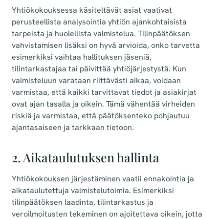
Yhtiökokouksessa käsiteltävät asiat vaativat
perusteellista analysointia yhtiön ajankohtaisista
tarpeista ja huolellista valmistelua. Tilinpäätöksen
vahvistamisen lisäksi on hyvä arvioida, onko tarvetta
esimerkiksi vaihtaa hallituksen jäseniä,
tilintarkastajaa tai päivittää yhtiöjärjestystä. Kun
valmisteluun varataan riittävästi aikaa, voidaan
varmistaa, että kaikki tarvittavat tiedot ja asiakirjat
ovat ajan tasalla ja oikein. Tämä vähentää virheiden
riskiä ja varmistaa, että päätöksenteko pohjautuu
ajantasaiseen ja tarkkaan tietoon.
2. Aikataulutuksen hallinta
Yhtiökokouksen järjestäminen vaatii ennakointia ja
aikataulutettuja valmistelutoimia. Esimerkiksi
tilinpäätöksen laadinta, tilintarkastus ja
veroilmoitusten tekeminen on ajoitettava oikein, jotta