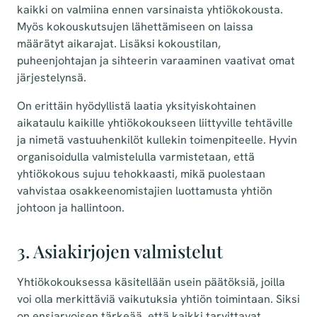
kaikki on valmiina ennen varsinaista yhtiökokousta.
Myös kokouskutsujen lähettämiseen on laissa
määrätyt aikarajat. Lisäksi kokoustilan,
puheenjohtajan ja sihteerin varaaminen vaativat omat
järjestelynsä.
On erittäin hyödyllistä laatia yksityiskohtainen
aikataulu kaikille yhtiökokoukseen liittyville tehtäville
ja nimetä vastuuhenkilöt kullekin toimenpiteelle. Hyvin
organisoidulla valmistelulla varmistetaan, että
yhtiökokous sujuu tehokkaasti, mikä puolestaan
vahvistaa osakkeenomistajien luottamusta yhtiön
johtoon ja hallintoon.
3. Asiakirjojen valmistelut
Yhtiökokouksessa käsitellään usein päätöksiä, joilla
voi olla merkittäviä vaikutuksia yhtiön toimintaan. Siksi
on ensiarvoisen tärkeää, että kaikki tarvittavat