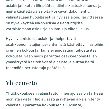
asiakirjat, kuten tilinpäätös, tilintarkastuskertomus ja
muita käsiteltäviä asioita koskevat dokumentit,
valmistellaan huolellisesti ja hyvissä ajoin. Tarvittaessa
on hyvä käyttää ulkopuolisia asiantuntijoita
varmistamaan asiakirjojen laatu ja oikeellisuus.
Hyvin valmistellut asiakirjat helpottavat
osakkeenomistajien perehtymistä käsiteltäviin asioihin
jo ennen kokousta. Tämä ei ainoastaan tehosta itse
kokousta, vaan myös parantaa osakkeenomistajien
ymmärrystä käsiteltävistä aiheista ja auttaa heitä
tekemään perusteltuja päätöksiä.
Yhteenveto
Yhtiökokoukseen valmistautuminen ajoissa on tärkeää
monista syistä. Huolellisesti ja riittävän aikaisin tehty
valmistelu parantaa kokouksen sujuvuutta,